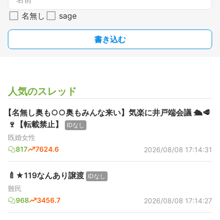
名無し
sage
書き込む
人気のスレッド
【名無し奥も○○奥もみんな来い】気楽に井戸端会議 🛳️🥩
🍷【転載禁止】
IDなし
既婚女性
817
7624.6
2026/08/08 17:14:31
🍼★119なんあり譲渡
IDなし
難民
968
3456.7
2026/08/08 17:14:27