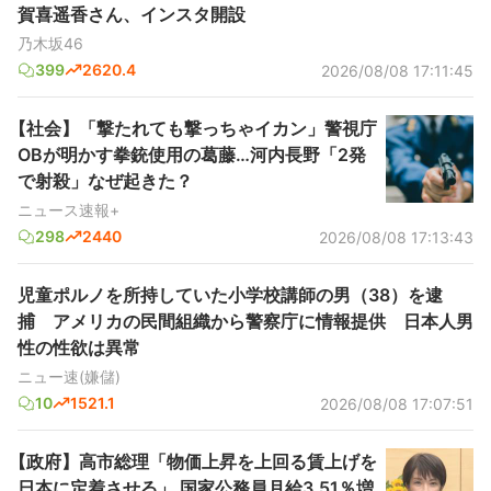
賀喜遥香さん、インスタ開設
乃木坂46
399
2620.4
2026/08/08 17:11:45
【社会】「撃たれても撃っちゃイカン」警視庁
OBが明かす拳銃使用の葛藤…河内長野「2発
で射殺」なぜ起きた？
ニュース速報+
298
2440
2026/08/08 17:13:43
児童ポルノを所持していた小学校講師の男（38）を逮
捕 アメリカの民間組織から警察庁に情報提供 日本人男
性の性欲は異常
ニュー速(嫌儲)
10
1521.1
2026/08/08 17:07:51
【政府】高市総理「物価上昇を上回る賃上げを
日本に定着させる」 国家公務員月給3.51％増