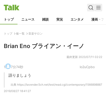
トップ
ニュース
雑談
実況
エンタメ
漫画・ア
トップ
板一覧
音楽サロン
Brian Eno ブライアン・イーノ
最終更新
2023/07/11 02:22
1
.
7分74秒
lo2uCpbo
語りましょう
出典
https://lavender.5ch.net/test/read.cgi/contemporary/1566898887
2019/08/27 18:41:27