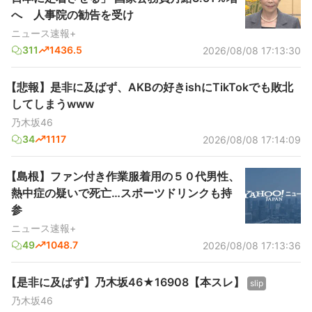
へ 人事院の勧告を受け
ニュース速報+
311
1436.5
2026/08/08 17:13:30
【悲報】是非に及ばず、AKBの好きishにTikTokでも敗北
してしまうwww
乃木坂46
34
1117
2026/08/08 17:14:09
【島根】ファン付き作業服着用の５０代男性、
熱中症の疑いで死亡…スポーツドリンクも持
参
ニュース速報+
49
1048.7
2026/08/08 17:13:36
【是非に及ばず】乃木坂46★16908【本スレ】
slip
乃木坂46