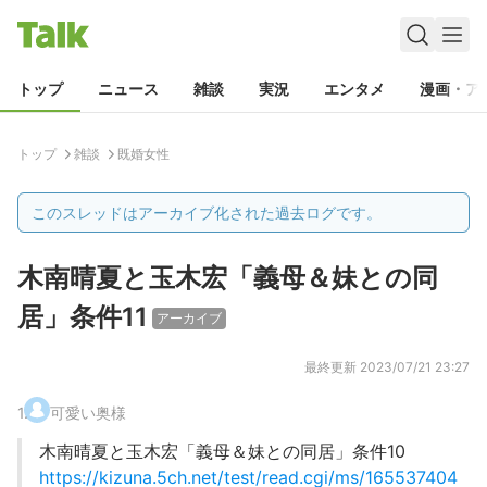
トップ
ニュース
雑談
実況
エンタメ
漫画・ア
トップ
雑談
既婚女性
このスレッドはアーカイブ化された過去ログです。
木南晴夏と玉木宏「義母＆妹との同
居」条件11
アーカイブ
最終更新
2023/07/21 23:27
1
.
可愛い奥様
木南晴夏と玉木宏「義母＆妹との同居」条件10
https://kizuna.5ch.net/test/read.cgi/ms/165537404