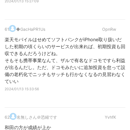
2024/01/13 15:27:09
61
.
◆GacHaPR1Us
OpnRw
楽天モバイルはせめてソフトバンクがiPhone取り扱いだ
した初期の頃くらいのサービスが出来れば、初期投資も回
収できるんだろうけどね。
そもそも携帯事業なんて、ザルで有名なドコモですら利益
が出るんだし。ただ、ドコモみたいに追加投資を怠って設
備の老朽化でニッチもサッチも行かなくなるの見習わなく
ていい
2024/01/13 15:33:56
62
.
名無しさん＠恐縮です
YvhfK
和田の方が成績が上か