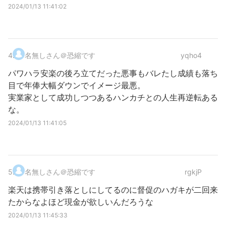
2024/01/13 11:41:02
4
.
名無しさん＠恐縮です
yqho4
パワハラ安楽の後ろ立てだった悪事もバレたし成績も落ち
目で年俸大幅ダウンでイメージ最悪。
実業家として成功しつつあるハンカチとの人生再逆転ある
な。
2024/01/13 11:41:05
5
.
名無しさん＠恐縮です
rgkjP
楽天は携帯引き落としにしてるのに督促のハガキが二回来
たからなよほど現金が欲しいんだろうな
2024/01/13 11:45:33