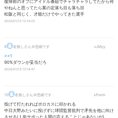
復帰前のオフにアイドル番組でチャラチャラしてたから何
やねんと思ってたら案の定落ち目も落ち目
松阪と同じく、才能だけでやってきた選手
2024/01/13 12:14:23
9
.
名無しさん＠恐縮です
vJMyy
>>1
90%ダウンが妥当だろ
2024/01/13 12:14:47
10
.
名無しさん＠恐縮です
xPsnm
投げて打たれればボロカスに叩かれる
中日大野みたいに投げずに球団監督批判で矛先を他に向け
させる(１年サボった人間の言えることじゃあないが)