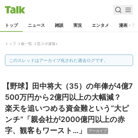
トップ
ニュース
雑談
実況
エンタメ
漫画・ア
トップ
板一覧
芸スポ速報+
このスレッドはアーカイブ化された過去ログです。
【野球】田中将大（35）の年俸が4億7
500万円から2億円以上の大幅減？
楽天を追いつめる資金難という“大ピ
ンチ”「親会社が2000億円以上の赤
字、観客もワースト…」
アーカイブ