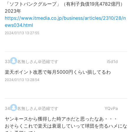
「ソフトバンクグループ」（有利子負債19兆4782億円）
2023年
https://www.itmedia.co.jp/business/articles/2310/28/n
ews034.html
2024/01/13 13:27:55
33
.
名無しさん＠恐縮です
i5d1d
楽天ポイント改悪で毎月5000円くらい損してるわ
2024/01/13 13:28:54
34
.
名無しさん＠恐縮です
YQvPa
ヤンキースから獲得した時アホだと思ったなあ・・・
おそらくこれで楽天は衰退していって球団を売るハメにな