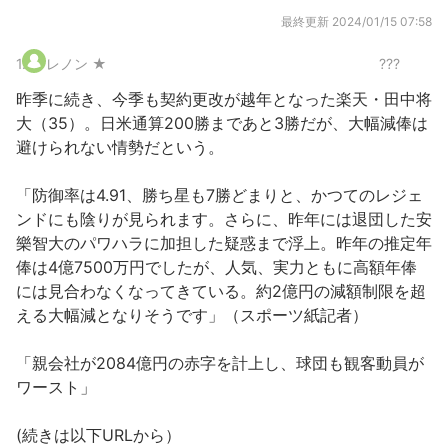
最終更新
2024/01/15 07:58
1
.
レノン ★
???
昨季に続き、今季も契約更改が越年となった楽天・田中将
大（35）。日米通算200勝まであと3勝だが、大幅減俸は
避けられない情勢だという。
「防御率は4.91、勝ち星も7勝どまりと、かつてのレジェ
ンドにも陰りが見られます。さらに、昨年には退団した安
樂智大のパワハラに加担した疑惑まで浮上。昨年の推定年
俸は4億7500万円でしたが、人気、実力ともに高額年俸
には見合わなくなってきている。約2億円の減額制限を超
える大幅減となりそうです」（スポーツ紙記者）
「親会社が2084億円の赤字を計上し、球団も観客動員が
ワースト」
(続きは以下URLから）