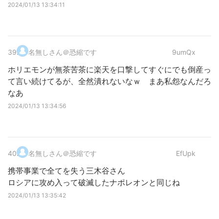
2024/01/13 13:34:11
39
.
名無しさん＠恐縮です
9umQx
ホリエモンが無茶苦茶に楽天を口撃してすぐにでも倒産っ
て言い続けてるが、全然潰れないなｗ まあ私怨なんだろ
なあ
2024/01/13 13:34:56
40
.
名無しさん＠恐縮です
EfUpk
携帯事業で全てを失う三木谷さん
ロシアに攻め入って破滅したナポレオンと同じね
2024/01/13 13:35:42