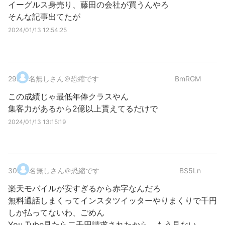
イーグルス身売り、藤田の会社が買うんやろ
そんな記事出てたが
2024/01/13 12:54:25
29
.
名無しさん＠恐縮です
BmRGM
この成績じゃ最低年俸クラスやん
集客力があるから2億以上貰えてるだけで
2024/01/13 13:15:19
30
.
名無しさん＠恐縮です
BS5Ln
楽天モバイルが安すぎるから赤字なんだろ
無料通話しまくってインスタツイッターやりまくりで千円
しか払ってないわ、ごめん
You Tube見たら二千円請求されたから、もう見ない