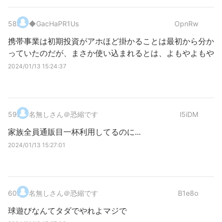
58
.
◆GacHaPR1Us
OpnRw
携帯事業は初期投資がアホほど掛かることは最初から分か
っていたのだが、まさか使い込まれるとは、よもやよもや
2024/01/13 15:24:37
59
.
名無しさん＠恐縮です
l5iDM
家族全員通販目一杯利用してるのに...
2024/01/13 15:27:01
60
.
名無しさん＠恐縮です
B1e8o
球遊びなんてタダでやれよマジで