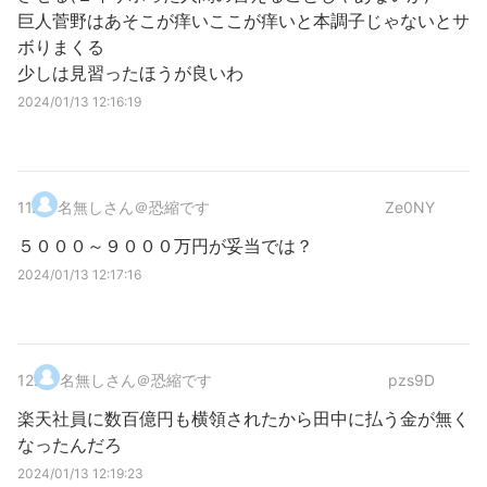
巨人菅野はあそこが痒いここが痒いと本調子じゃないとサ
ボりまくる
少しは見習ったほうが良いわ
2024/01/13 12:16:19
11
.
名無しさん＠恐縮です
Ze0NY
５０００～９０００万円が妥当では？
2024/01/13 12:17:16
12
.
名無しさん＠恐縮です
pzs9D
楽天社員に数百億円も横領されたから田中に払う金が無く
なったんだろ
2024/01/13 12:19:23