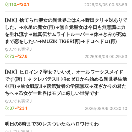
110
30.1
2026/08/05 00:53:59
【MX】捨てられ聖女の異世界ごはん→野田クリ→対ありで
した。→水星の魔女(再)→無自覚聖女は今日も無意識に力
を垂れ流す→鎧真伝サムライトルーパー→休→きみが死ぬ
まで恋をしたい→MUZIK TIGER(再)→ドロヘドロ(再)
なんでも実況J
73
27.6
2026/08/06 00:29:53
【MX】ヒロイン？聖女？いいえ、オールワークスメイド
です(誇)！→ クレバテスⅡ→Re:ゼロから始める異世界生活
4(再)→幼女戦記Ⅱ→落第賢者の学院無双→花ざかりの君た
ちへ→乙女ゲー世界はモブに厳しい世界です
なんでも実況J
37
23.1
2026/08/06 00:30:10
明日の8時まで30レスついたらハロワ行くわ
なんでも実況J