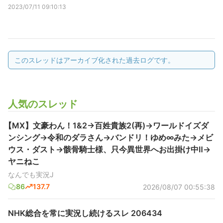
2023/07/11 09:10:13
このスレッドはアーカイブ化された過去ログです。
人気のスレッド
【MX】文豪わん！1&2→百姓貴族2(再)→ワールドイズダ
ンシング→令和のダラさん→バンドリ！ゆめ∞みた→メビ
ウス・ダスト→骸骨騎士様、只今異世界へお出掛け中Ⅱ→
ヤニねこ
なんでも実況J
86
137.7
2026/08/07 00:55:38
NHK総合を常に実況し続けるスレ 206434