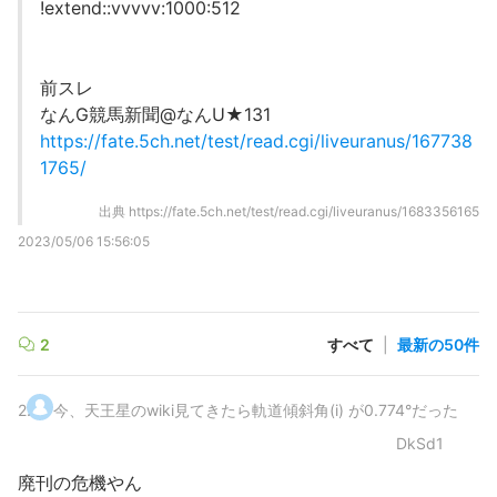
!extend::vvvvv:1000:512
前スレ
なんG競馬新聞@なんU★131
https://fate.5ch.net/test/read.cgi/liveuranus/167738
1765/
出典
https://fate.5ch.net/test/read.cgi/liveuranus/1683356165
2023/05/06 15:56:05
2
すべて
|
最新の50件
2
.
今、天王星のwiki見てきたら軌道傾斜角(i) が0.774°だった
DkSd1
廃刊の危機やん