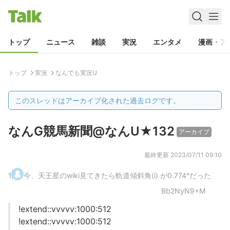
トップ
ニュース
雑談
実況
エンタメ
漫画・ア
トップ
実況
なんでも実況U
このスレッドはアーカイブ化された過去ログです。
なんG競馬新聞@なんU★132
アーカイブ
最終更新
2023/07/11 09:10
1
.
今、天王星のwiki見てきたら軌道傾斜角(i) が0.774°だった
Bb2NyN9+M
!extend::vvvvv:1000:512
!extend::vvvvv:1000:512