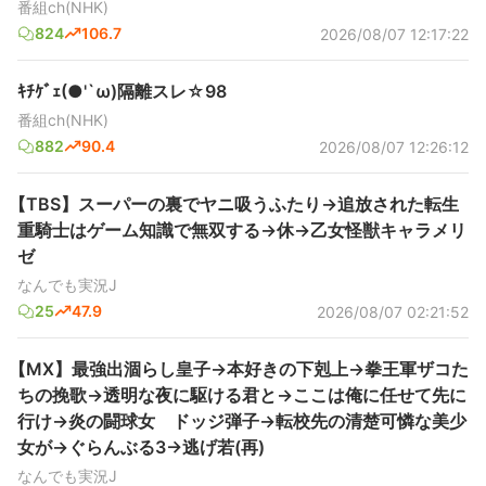
番組ch(NHK)
824
106.7
2026/08/07 12:17:22
ｷﾁｹﾞｪ(●'`ω)隔離スレ☆98
番組ch(NHK)
882
90.4
2026/08/07 12:26:12
【TBS】スーパーの裏でヤニ吸うふたり→追放された転生
重騎士はゲーム知識で無双する→休→乙女怪獣キャラメリ
ゼ
なんでも実況J
25
47.9
2026/08/07 02:21:52
【MX】最強出涸らし皇子→本好きの下剋上→拳王軍ザコた
ちの挽歌→透明な夜に駆ける君と→ここは俺に任せて先に
行け→炎の闘球女 ドッジ弾子→転校先の清楚可憐な美少
女が→ぐらんぶる3→逃げ若(再)
なんでも実況J