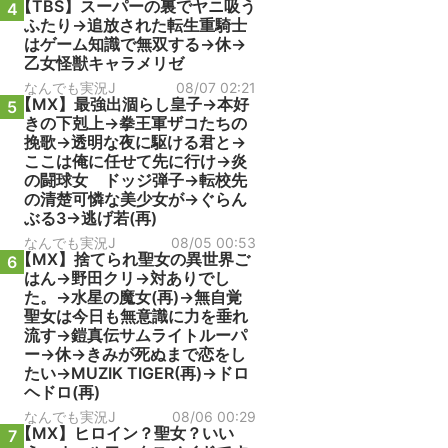
【TBS】スーパーの裏でヤニ吸う
4
ふたり→追放された転生重騎士
はゲーム知識で無双する→休→
乙女怪獣キャラメリゼ
なんでも実況J
08/07 02:21
【MX】最強出涸らし皇子→本好
5
きの下剋上→拳王軍ザコたちの
挽歌→透明な夜に駆ける君と→
ここは俺に任せて先に行け→炎
の闘球女 ドッジ弾子→転校先
の清楚可憐な美少女が→ぐらん
ぶる3→逃げ若(再)
なんでも実況J
08/05 00:53
【MX】捨てられ聖女の異世界ご
6
はん→野田クリ→対ありでし
た。→水星の魔女(再)→無自覚
聖女は今日も無意識に力を垂れ
流す→鎧真伝サムライトルーパ
ー→休→きみが死ぬまで恋をし
たい→MUZIK TIGER(再)→ドロ
ヘドロ(再)
なんでも実況J
08/06 00:29
【MX】ヒロイン？聖女？いい
7