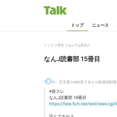
トップ
ニュース
トップ
実況
なんでも実況U
なんJ読書部 15冊目
1
.
今、天王星のwiki見てきたら軌道傾斜角(i)
※前スレ
なんJ読書部 14冊目
https://fate.5ch.net/test/read.cg
読んでるか？