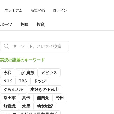
プレミアム
新規登録
ログイン
ポーツ
趣味
投資
実況の
話題のキーワード
令和
百姓貴族
メビウス
NHK
TBS
ドッジ
ぐらんぶる
本好きの下剋上
拳王軍
真伝
無自覚
野田
無意識
水星
幼女戦記