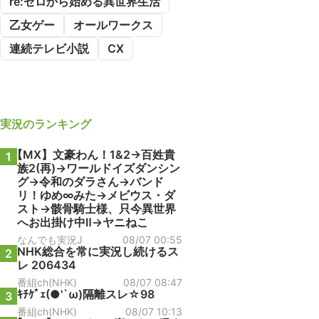
re:ゼロから始める異世界生活
乙女ゲー
オールワークス
連続テレビ小説
CX
実況
のランキング
【MX】文豪わん！1&2→百姓貴
1
族2(再)→ワールドイズダンシン
グ→令和のダラさん→バンド
リ！ゆめ∞みた→メビウス・ダ
スト→骸骨騎士様、只今異世界
へお出掛け中Ⅱ→ヤニねこ
なんでも実況J
08/07 00:55
NHK総合を常に実況し続けるス
2
レ 206434
番組ch(NHK)
08/07 08:47
ｷﾁｹﾞｪ(●'`ω)隔離スレ☆98
3
番組ch(NHK)
08/07 10:13