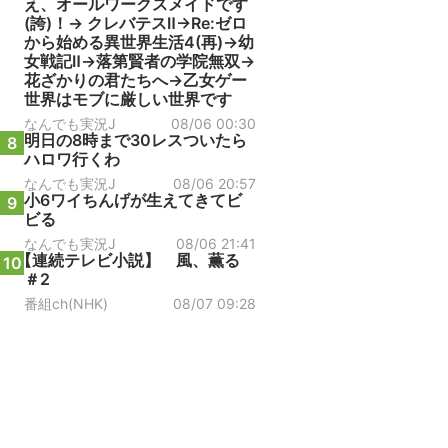
え、オールワークスメイドです
(誇)！→ クレバテスⅡ→Re:ゼロ
から始める異世界生活4(再)→幼
女戦記Ⅱ→落第賢者の学院無双→
花ざかりの君たちへ→乙女ゲー
世界はモブに厳しい世界です
なんでも実況J
08/06 00:30
明日の8時まで30レスついたら
8
ハロワ行くわ
なんでも実況J
08/06 20:57
小6ワイちんげが生えてきてビ
9
ビる
なんでも実況J
08/06 21:41
【連続テレビ小説】 風、薫る
10
＃2
番組ch(NHK)
08/07 09:28