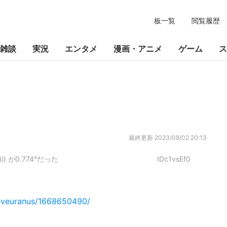
板一覧
閲覧履歴
雑談
実況
エンタメ
漫画・アニメ
ゲーム
ス
最終更新
2023/08/02 20:13
 が0.774°だった
IDc1vsEf0
i/liveuranus/1668650490/