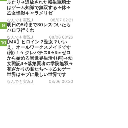
ふたり→追放された転生重騎士
はゲーム知識で無双する→休→
乙女怪獣キャラメリゼ
なんでも実況J
08/07 02:21
明日の8時まで30レスついたら
9
ハロワ行くわ
なんでも実況J
08/08 00:26
【MX】ヒロイン？聖女？いい
10
え、オールワークスメイドです
(誇)！→ クレバテスⅡ→Re:ゼロ
から始める異世界生活4(再)→幼
女戦記Ⅱ→落第賢者の学院無双→
花ざかりの君たちへ→乙女ゲー
世界はモブに厳しい世界です
なんでも実況J
08/06 00:30