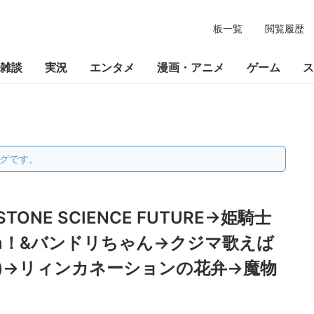
板一覧
閲覧履歴
雑談
実況
エンタメ
漫画・アニメ
ゲーム
ス
グです。
TONE SCIENCE FUTURE→姫騎士
eam！&バンドリちゃん→クジマ歌えば
)→リィンカネーションの花弁→魔物