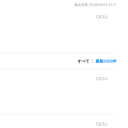
最終更新
2026/06/12 01:11
CjC5J
すべて
|
最新の50件
CjC5J
CjC5J