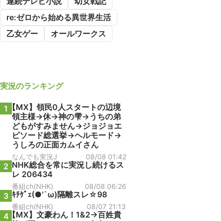
連続テレビ小説
幼女戦記
re:ゼロから始める異世界生活
乙女ゲー
オールワークス
実況
のランキング
【MX】領民0人スタートの辺境
1
領主様→休→神の雫→うちの弟
どもがすみません→ジョジョエ
ピソード総選挙→ヘルモード→
うしろの正面カムイさん
なんでも実況J
08/08 01:42
NHK総合を常に実況し続けるス
2
レ 206434
番組ch(NHK)
08/08 06:26
ｷﾁｹﾞｪ(●'`ω)隔離スレ☆98
3
番組ch(NHK)
08/07 21:13
【MX】文豪わん！1&2→百姓貴
4