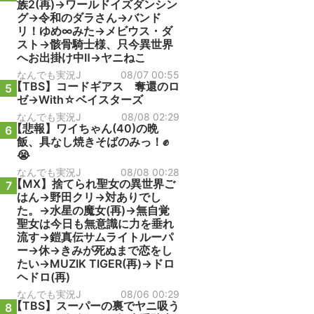
族2(再)→ワールドイズダンシン
グ→令和のダラさん→バンド
リ！ゆめ∞みた→メビウス・ダ
スト→骸骨騎士様、只今異世界
へお出掛け中Ⅱ→ヤニねこ
なんでも実況J
08/07 00:55
【TBS】コードギアス 奪還のロ
5
ゼ→With☆ベイスターズ
なんでも実況J
08/08 02:29
【悲報】ワイちゃん(40)の晩
6
飯、具なし焼きそばのみっ！✊
😭
なんでも実況J
08/08 00:28
【MX】捨てられ聖女の異世界ご
7
はん→野田クリ→対ありでし
た。→水星の魔女(再)→無自覚
聖女は今日も無意識に力を垂れ
流す→鎧真伝サムライトルーパ
ー→休→きみが死ぬまで恋をし
たい→MUZIK TIGER(再)→ドロ
ヘドロ(再)
なんでも実況J
08/06 00:29
【TBS】スーパーの裏でヤニ吸う
8