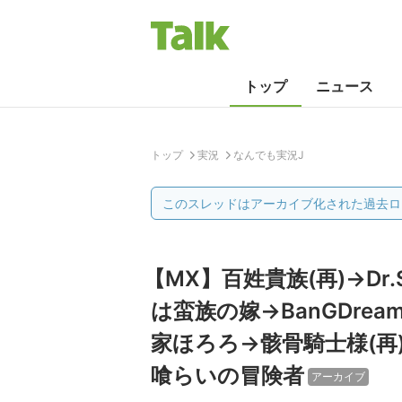
トップ
ニュース
トップ
実況
なんでも実況J
このスレッドはアーカイブ化された過去ロ
【MX】百姓貴族(再)→Dr.S
は蛮族の嫁→BanGDr
家ほろろ→骸骨騎士様(再
喰らいの冒険者
アーカイブ