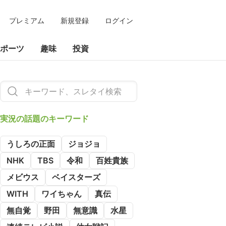
プレミアム
新規登録
ログイン
ポーツ
趣味
投資
実況の
話題のキーワード
うしろの正面
ジョジョ
NHK
TBS
令和
百姓貴族
メビウス
ベイスターズ
WITH
ワイちゃん
真伝
無自覚
野田
無意識
水星