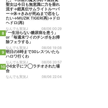
聖女は今日も無意識に力を垂れ
流す→鎧真伝サムライトルーパ
ー→休→きみが死ぬまで恋をし
たい→MUZIK TIGER(再)→ドロ
ヘドロ(再)
なんでも実況J
08/06 00:29
「一生治らない糖尿病を患う」
8
or「毎週末ワイのチンポをお掃
除フェラする」
なんでも実況J
08/06 19:08
明日の8時まで30レスついたら
9
ハロワ行くわ
なんでも実況J
08/06 20:57
小6女子にフ◯ラチオされた場
10
合
なんでも実況J
08/06 22:04