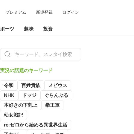
プレミアム
新規登録
ログイン
ポーツ
趣味
投資
実況の
話題のキーワード
令和
百姓貴族
メビウス
NHK
ドッジ
ぐらんぶる
本好きの下剋上
拳王軍
幼女戦記
re:ゼロから始める異世界生活