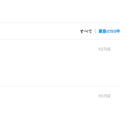
すべて
|
最新の50件
1O70E
1O70E