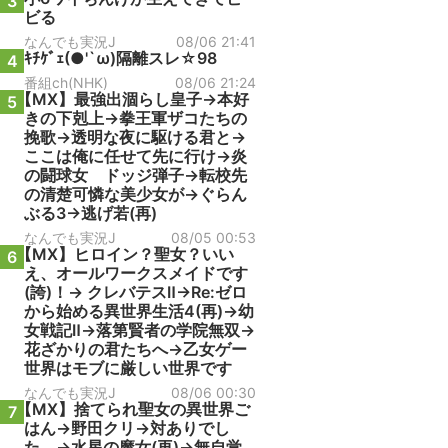
3
ビる
なんでも実況J
08/06 21:41
ｷﾁｹﾞｪ(●'`ω)隔離スレ☆98
4
番組ch(NHK)
08/06 21:24
【MX】最強出涸らし皇子→本好
5
きの下剋上→拳王軍ザコたちの
挽歌→透明な夜に駆ける君と→
ここは俺に任せて先に行け→炎
の闘球女 ドッジ弾子→転校先
の清楚可憐な美少女が→ぐらん
ぶる3→逃げ若(再)
なんでも実況J
08/05 00:53
【MX】ヒロイン？聖女？いい
6
え、オールワークスメイドです
(誇)！→ クレバテスⅡ→Re:ゼロ
から始める異世界生活4(再)→幼
女戦記Ⅱ→落第賢者の学院無双→
花ざかりの君たちへ→乙女ゲー
世界はモブに厳しい世界です
なんでも実況J
08/06 00:30
【MX】捨てられ聖女の異世界ご
7
はん→野田クリ→対ありでし
た。→水星の魔女(再)→無自覚