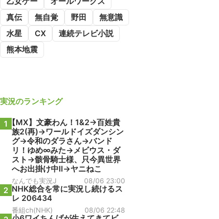
乙女ゲー
オールワークス
真伝
無自覚
野田
無意識
水星
CX
連続テレビ小説
熊本地震
実況
のランキング
【MX】文豪わん！1&2→百姓貴
1
族2(再)→ワールドイズダンシン
グ→令和のダラさん→バンド
リ！ゆめ∞みた→メビウス・ダ
スト→骸骨騎士様、只今異世界
へお出掛け中Ⅱ→ヤニねこ
なんでも実況J
08/06 23:00
NHK総合を常に実況し続けるス
2
レ 206434
番組ch(NHK)
08/06 22:48
小6ワイちんげが生えてきてビ