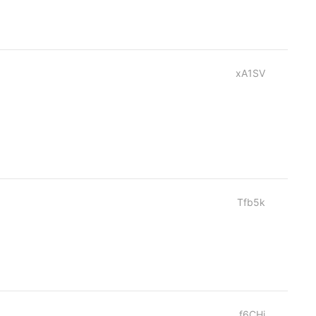
xA1SV
Tfb5k
f6CHi