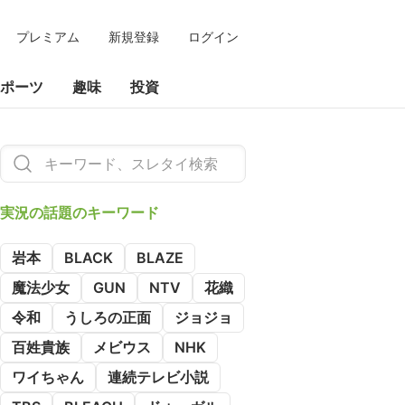
プレミアム
新規登録
ログイン
ポーツ
趣味
投資
実況の
話題のキーワード
岩本
BLACK
BLAZE
魔法少女
GUN
NTV
花織
令和
うしろの正面
ジョジョ
百姓貴族
メビウス
NHK
ワイちゃん
連続テレビ小説