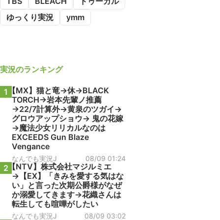
TBS
BLEACH
ドゥーガル
ゆっくり実況
ymm
実況
のランキング
【MX】猫と竜→休→BLACK
1
TORCH→岩本先輩ノ推薦
→22/7計算外→黄泉のツガイ→
グロウアップショウ→ 鬼の花嫁
→魔法少女リリカルなのは
EXCEEDS Gun Blaze
Vengance
なんでも実況J
08/09 01:24
【NTV】株式会社マジルミエ
2
→【EX】「きみを愛する気はな
い」と言った次期公爵様がなぜ
か溺愛してきます→花織さんは
転生しても喧嘩がしたい
なんでも実況J
08/09 03:02