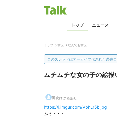
トップ
ニュース
トップ
実況
なんでも実況J
このスレッドはアーカイブ化された過去ロ
ムチムチな女の子の絵描
1
.
風吹けば名無し
https://i.imgur.com/VphLr5b.jpg
ふぅ・・・