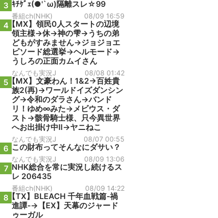
ｷﾁｹﾞｪ(●'`ω)隔離スレ☆99
3
番組ch(NHK)
08/09 16:59
【MX】領民0人スタートの辺境
4
領主様→休→神の雫→うちの弟
どもがすみません→ジョジョエ
ピソード総選挙→ヘルモード→
うしろの正面カムイさん
なんでも実況J
08/08 01:42
【MX】文豪わん！1&2→百姓貴
5
族2(再)→ワールドイズダンシン
グ→令和のダラさん→バンド
リ！ゆめ∞みた→メビウス・ダ
スト→骸骨騎士様、只今異世界
へお出掛け中Ⅱ→ヤニねこ
なんでも実況J
08/07 00:55
この財布ってそんなにダサい？
6
なんでも実況J
08/09 13:06
NHK総合を常に実況し続けるス
7
レ 206435
番組ch(NHK)
08/09 14:22
【TX】BLEACH 千年血戦篇-禍
8
進譚-→【EX】天幕のジャード
ゥーガル