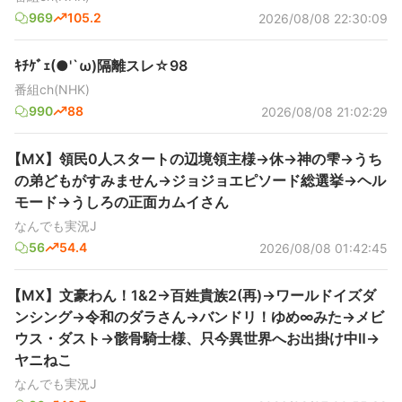
969
105.2
2026/08/08 22:30:09
ｷﾁｹﾞｪ(●'`ω)隔離スレ☆98
番組ch(NHK)
990
88
2026/08/08 21:02:29
【MX】領民0人スタートの辺境領主様→休→神の雫→うち
の弟どもがすみません→ジョジョエピソード総選挙→ヘル
モード→うしろの正面カムイさん
なんでも実況J
56
54.4
2026/08/08 01:42:45
【MX】文豪わん！1&2→百姓貴族2(再)→ワールドイズダ
ンシング→令和のダラさん→バンドリ！ゆめ∞みた→メビ
ウス・ダスト→骸骨騎士様、只今異世界へお出掛け中Ⅱ→
ヤニねこ
なんでも実況J