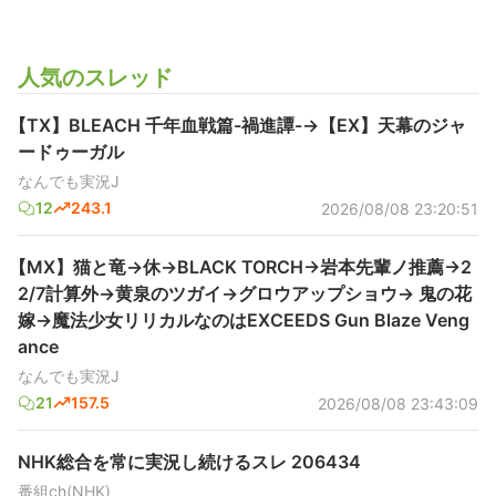
人気のスレッド
【TX】BLEACH 千年血戦篇-禍進譚-→【EX】天幕のジャ
ードゥーガル
なんでも実況J
12
243.1
2026/08/08 23:20:51
【MX】猫と竜→休→BLACK TORCH→岩本先輩ノ推薦→2
2/7計算外→黄泉のツガイ→グロウアップショウ→ 鬼の花
嫁→魔法少女リリカルなのはEXCEEDS Gun Blaze Veng
ance
なんでも実況J
21
157.5
2026/08/08 23:43:09
NHK総合を常に実況し続けるスレ 206434
番組ch(NHK)