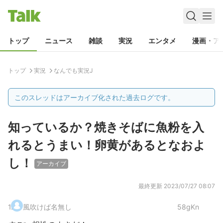
トップ
ニュース
雑談
実況
エンタメ
漫画・ア
トップ
実況
なんでも実況J
このスレッドはアーカイブ化された過去ログです。
知っているか？焼きそばに魚粉を入
れるとうまい！卵黄があるとなおよ
し！
アーカイブ
最終更新
2023/07/27 08:07
1
.
風吹けば名無し
58gKn