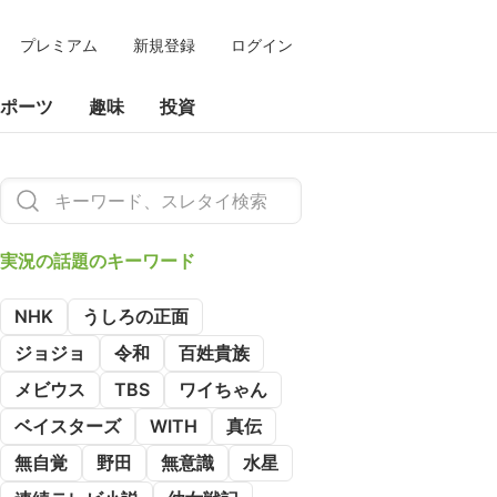
プレミアム
新規登録
ログイン
ポーツ
趣味
投資
実況の
話題のキーワード
NHK
うしろの正面
ジョジョ
令和
百姓貴族
メビウス
TBS
ワイちゃん
ベイスターズ
WITH
真伝
無自覚
野田
無意識
水星