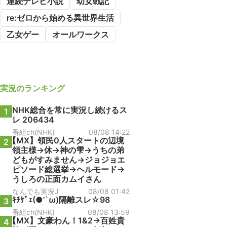
連続テレビ小説
幼女戦記
re:ゼロから始める異世界生活
乙女ゲー
オールワークス
実況
のランキング
NHK総合を常に実況し続けるス
1
レ 206434
番組ch(NHK)
08/08 14:22
【MX】領民0人スタートの辺境
2
領主様→休→神の雫→うちの弟
どもがすみません→ジョジョエ
ピソード総選挙→ヘルモード→
うしろの正面カムイさん
なんでも実況J
08/08 01:42
ｷﾁｹﾞｪ(●'`ω)隔離スレ☆98
3
番組ch(NHK)
08/08 13:59
【MX】文豪わん！1&2→百姓貴
4