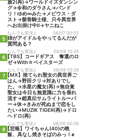
族2(再)→ワールドイズダンシン
グ→令和のダラさん→バンド
リ！ゆめ∞みた→メビウス・ダ
スト→骸骨騎士様、只今異世界
へお出掛け中Ⅱ→ヤニねこ
なんでも実況J
08/07 00:55
姉がアイドルをやってるんだが
5
質問ある？
なんでも実況J
08/08 10:25
【TBS】コードギアス 奪還のロ
6
ゼ→With☆ベイスターズ
なんでも実況J
08/08 02:29
【MX】捨てられ聖女の異世界ご
7
はん→野田クリ→対ありでし
た。→水星の魔女(再)→無自覚
聖女は今日も無意識に力を垂れ
流す→鎧真伝サムライトルーパ
ー→休→きみが死ぬまで恋をし
たい→MUZIK TIGER(再)→ドロ
ヘドロ(再)
なんでも実況J
08/06 00:29
【悲報】ワイちゃん(40)の晩
8
飯、具なし焼きそばのみっ！✊