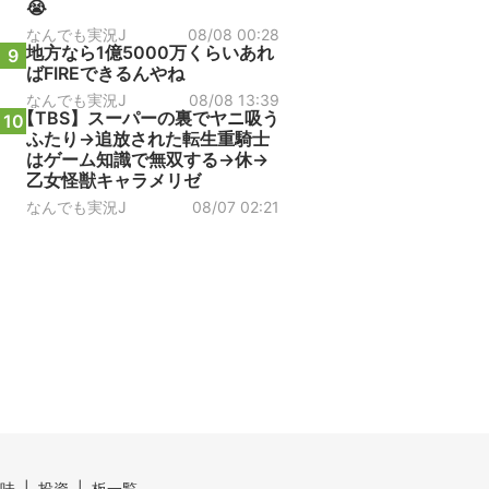
😭
なんでも実況J
08/08 00:28
地方なら1億5000万くらいあれ
9
ばFIREできるんやね
なんでも実況J
08/08 13:39
【TBS】スーパーの裏でヤニ吸う
10
ふたり→追放された転生重騎士
はゲーム知識で無双する→休→
乙女怪獣キャラメリゼ
なんでも実況J
08/07 02:21
味
投資
板一覧