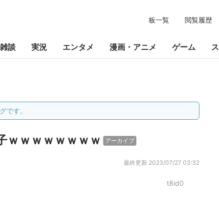
板一覧
閲覧履歴
雑談
実況
エンタメ
漫画・アニメ
ゲーム
ス
グです。
子ｗｗｗｗｗｗｗｗ
アーカイブ
最終更新
2023/07/27 03:32
t8id0