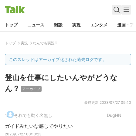
トップ
ニュース
雑談
実況
エンタメ
漫画・ア
トップ
実況
なんでも実況G
このスレッドはアーカイブ化された過去ログです。
登山を仕事にしたいんやがどうな
ん？
アーカイブ
最終更新
2023/07/27 09:40
1
.
それでも動く名無し
DugHN
ガイドみたいな感じでやりたい
2023/07/27 00:10:23