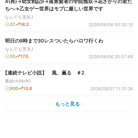
4(再)→幼女戦記Ⅱ→落第賢者の学院無双→花ざかりの君た
ちへ→乙女ゲー世界はモブに厳しい世界です
なんでも実況J
37
18.2
2026/08/06 00:30:10
明日の8時まで30レスついたらハロワ行くわ
なんでも実況J
55
17.5
2026/08/06 20:57:46
【連続テレビ小説】 風、薫る ＃2
番組ch(NHK)
900
13.8
2026/08/07 11:31:26
もっと見る