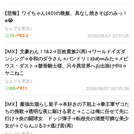
【悲報】ワイちゃん(40)の晩飯、具なし焼きそばのみっ！
✊😭
なんでも実況J
15
83.2
2026/08/07 22:51:25
【MX】文豪わん！1&2→百姓貴族2(再)→ワールドイズダ
ンシング→令和のダラさん→バンドリ！ゆめ∞みた→メビ
ウス・ダスト→骸骨騎士様、只今異世界へお出掛け中Ⅱ→
ヤニねこ
なんでも実況J
86
81.1
2026/08/07 00:55:38
【MX】最強出涸らし皇子→本好きの下剋上→拳王軍ザコた
ちの挽歌→透明な夜に駆ける君と→ここは俺に任せて先に
行け→炎の闘球女 ドッジ弾子→転校先の清楚可憐な美少
女が→ぐらんぶる3→逃げ若(再)
なんでも実況J