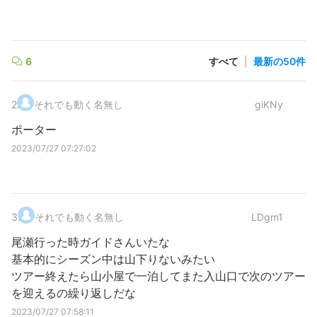
6
すべて
|
最新の50件
2
.
それでも動く名無し
giKNy
ポーター
2023/07/27 07:27:02
3
.
それでも動く名無し
LDgm1
尾瀬行った時ガイドさんいたな
基本的にシーズン中は山下りないみたい
ツアー終えたら山小屋で一泊してまた入山口で次のツアー
を迎えるの繰り返しだな
2023/07/27 07:58:11