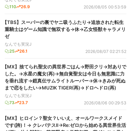
110
26.9
2026/08/05 00:53:59
【TBS】スーパーの裏でヤニ吸うふたり→追放された転生
重騎士はゲーム知識で無双する→休→乙女怪獣キャラメリ
ゼ
なんでも実況J
25
26.1
2026/08/07 02:21:52
【MX】捨てられ聖女の異世界ごはん→野田クリ→対ありで
した。→水星の魔女(再)→無自覚聖女は今日も無意識に力
を垂れ流す→鎧真伝サムライトルーパー→休→きみが死ぬ
まで恋をしたい→MUZIK TIGER(再)→ドロヘドロ(再)
なんでも実況J
73
23.7
2026/08/06 00:29:53
【MX】ヒロイン？聖女？いいえ、オールワークスメイド
です(誇)！→ クレバテスⅡ→Re:ゼロから始める異世界生活