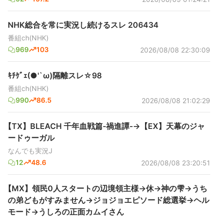
NHK総合を常に実況し続けるスレ 206434
番組ch(NHK)
969
103
2026/08/08 22:30:09
ｷﾁｹﾞｪ(●'`ω)隔離スレ☆98
番組ch(NHK)
990
86.5
2026/08/08 21:02:29
【TX】BLEACH 千年血戦篇-禍進譚-→【EX】天幕のジャ
ードゥーガル
なんでも実況J
12
48.6
2026/08/08 23:20:51
【MX】領民0人スタートの辺境領主様→休→神の雫→うち
の弟どもがすみません→ジョジョエピソード総選挙→ヘル
モード→うしろの正面カムイさん