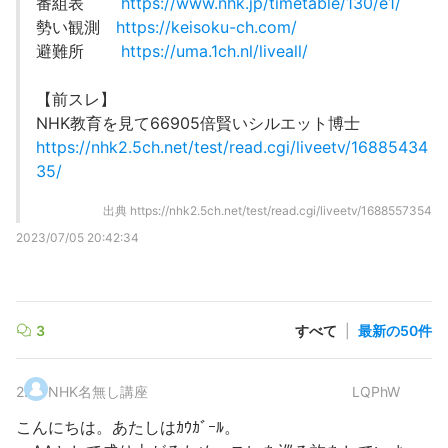
番組表
https://www.nhk.jp/timetable/130/e1/
勢い観測
https://keisoku-ch.com/
避難所
https://uma.1ch.nl/liveall/
【前スレ】
NHK教育を見て66905倍賢いシルエット博士
https://nhk2.5ch.net/test/read.cgi/liveetv/16885434
35/
出典
https://nhk2.5ch.net/test/read.cgi/liveetv/1688557354
2023/07/05 20:42:34
3
すべて
|
最新の50件
2
.
NHK名無し講座
LQPhW
こんにちは。あたしはｶｳｶﾞｰﾙ。