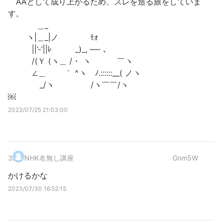
AAとして成り上がるため、スレを巡る旅をしていま
す。
＿_
ヽ|＿_|ノ ﾓｫ
||‘‐‘||ﾚ _)_, ―‐ 、
/(Ｙ (ヽ＿ /・ ヽ ￣ヽ
∠＿ゝ ｀ ^ヽ ﾉ.::::::__( ノヽ
_/ヽ /ヽ￣￣/ヽ
￼
2023/07/25 21:03:00
3
.
NHK名無し講座
Gnm5W
かけるかな
2023/07/30 16:52:15