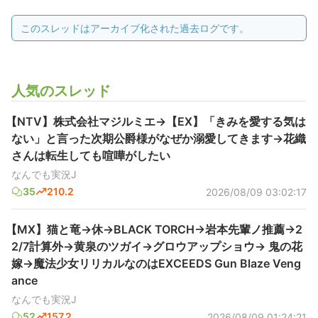
このスレッドはアーカイブ化された過去ログです。
人気のスレッド
【NTV】株式会社マジルミエ→【EX】「きみを愛する気は
ない」と言った次期公爵様がなぜか溺愛してきます→花織
さんは転生しても喧嘩がしたい
なんでも実況J
35
210.2
2026/08/09 03:02:17
【MX】猫と竜→休→BLACK TORCH→岩本先輩ノ推薦→2
2/7計算外→黄泉のツガイ→グロウアップショウ→ 鬼の花
嫁→魔法少女リリカルなのはEXCEEDS Gun Blaze Veng
ance
なんでも実況J
52
157.2
2026/08/09 01:24:21