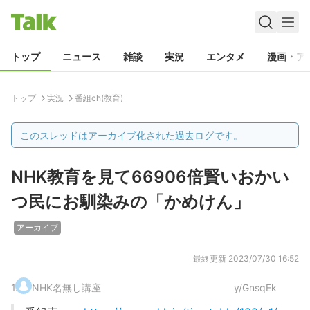
トップ
ニュース
雑談
実況
エンタメ
漫画・ア
トップ
実況
番組ch(教育)
このスレッドはアーカイブ化された過去ログです。
NHK教育を見て66906倍賢いおかい
つ民にお馴染みの「かめけん」
アーカイブ
最終更新
2023/07/30 16:52
1
.
NHK名無し講座
y/GnsqEk