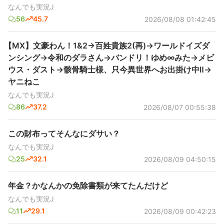
なんでも実況J
56
45.7
2026/08/08 01:42:45
【MX】文豪わん！1&2→百姓貴族2(再)→ワールドイズダ
ンシング→令和のダラさん→バンドリ！ゆめ∞みた→メビ
ウス・ダスト→骸骨騎士様、只今異世界へお出掛け中Ⅱ→
ヤニねこ
なんでも実況J
86
37.2
2026/08/07 00:55:38
この財布ってそんなにダサい？
なんでも実況J
25
32.1
2026/08/09 04:50:15
年金？かなんかの免除書類が来てたんだけど
なんでも実況J
11
29.1
2026/08/09 00:42:23