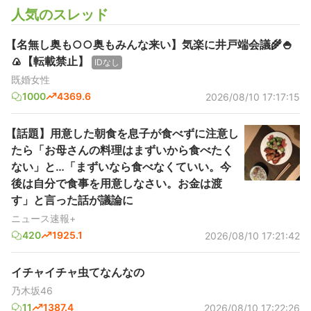
人気のスレッド
【名無し奥も○○奥もみんな来い】気楽に井戸端会議🌾🍚
🍙【転載禁止】
IDなし
既婚女性
1000
4369.6
2026/08/10 17:17:15
【話題】用意した朝食を息子が食べずに注意し
たら「お母さんの料理はまずいから食べたく
ない」と…「まずいなら食べなくていい。今
後は自分で食事を用意しなさい。お金は渡
す」と言った話が議論に
ニュース速報+
420
1925.1
2026/08/10 17:21:42
イチャイチャ虫てなんなの
乃木坂46
11
1387.4
2026/08/10 17:22:26