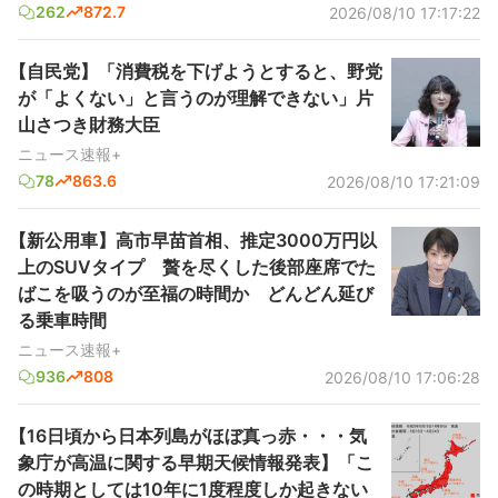
262
872.7
2026/08/10 17:17:22
【自民党】「消費税を下げようとすると、野党
が「よくない」と言うのが理解できない」片
山さつき財務大臣
ニュース速報+
78
863.6
2026/08/10 17:21:09
【新公用車】高市早苗首相、推定3000万円以
上のSUVタイプ 贅を尽くした後部座席でた
ばこを吸うのが至福の時間か どんどん延び
る乗車時間
ニュース速報+
936
808
2026/08/10 17:06:28
【16日頃から日本列島がほぼ真っ赤・・・気
象庁が高温に関する早期天候情報発表】「こ
の時期としては10年に1度程度しか起きない