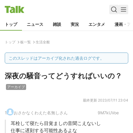
トップ
ニュース
雑談
実況
エンタメ
漫画・ア
トップ
板一覧
生活全般
このスレッドはアーカイブ化された過去ログです。
深夜の騒音ってどうすればいいの？
アーカイブ
最終更新
2023/07/11 23:04
1
.
おさかなくわえた名無しさん
9M7kUVoe
耳栓して寝たら目覚ましの音聞こえないし
仕事に遅刻する可能性あるよな