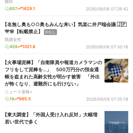
難民
657
1629.1
2026/08/08 07:28:42
【名無し奥も○○奥もみんな来い】気楽に井戸端会議 🇯🇵
🎌🌸【転載禁止】
IDなし
既婚女性
459
1021.8
2026/08/08 07:30:18
【火事場泥棒】「自衛隊員や報道カメラマンの
フリをして泥棒を…」 500万円分の預金通
帳を盗まれた高齢女性が明かす被害 「外出
が怖くなり、避難所にも行けない」
ニュース速報+
19
995.5
2026/08/08 07:25:18
【東大調査】「外国人受け入れ反対」大幅増
若い世代で多く