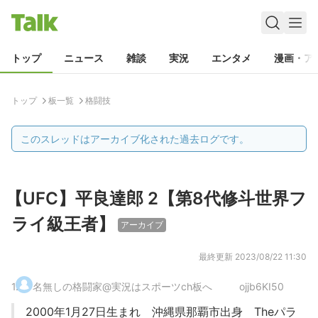
トップ
ニュース
雑談
実況
エンタメ
漫画・ア
トップ
板一覧
格闘技
このスレッドはアーカイブ化された過去ログです。
【UFC】平良達郎 2【第8代修斗世界フ
ライ級王者】
アーカイブ
最終更新
2023/08/22 11:30
1
.
名無しの格闘家@実況はスポーツch板へ
ojjb6KI50
2000年1月27日生まれ 沖縄県那覇市出身 Theパラ