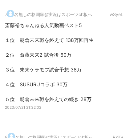
7
.
名無しの格闘家@実況はスポーツch板へ
wSyeL
斎藤裕ちゃんねる人気動画ベスト5
１位 朝倉未来戦を終えて 138万回再生
２位 斎藤未来2 試合後 60万
３位 未来ケラモフ試合予想 38万
４位 SUSURUコラボ 30万
５位 朝倉未来戦を終えての続き 28万
2023/07/21 21:32:02
8
.
名無しの格闘家@実況はスポーツch板へ
RKjIV