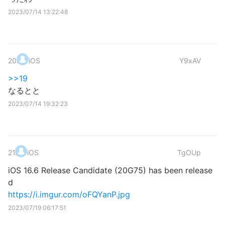
2023/07/14 13:22:48
20
.
iOS
Y9xAV
>>19
なるとと
2023/07/14 19:32:23
21
.
iOS
TgOUp
iOS 16.6 Release Candidate (20G75) has been release
d
https://i.imgur.com/oFQYanP.jpg
2023/07/19 06:17:51