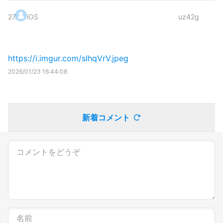
27
.
iOS
uz42g
https://i.imgur.com/sIhqVrV.jpeg
2026/01/23 16:44:08
新着コメント