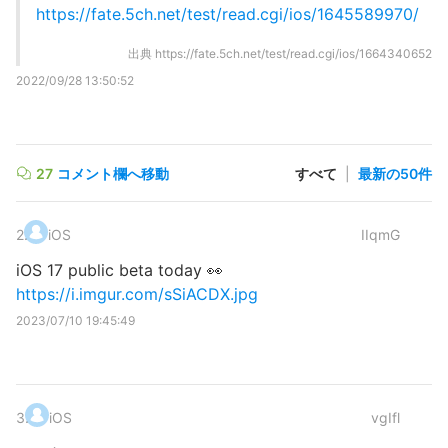
https://fate.5ch.net/test/read.cgi/ios/1645589970/
出典
https://fate.5ch.net/test/read.cgi/ios/1664340652
2022/09/28 13:50:52
27
コメント欄へ移動
すべて
|
最新の50件
2
.
iOS
IIqmG
iOS 17 public beta today 👀
https://i.imgur.com/sSiACDX.jpg
2023/07/10 19:45:49
3
.
iOS
vgIfl