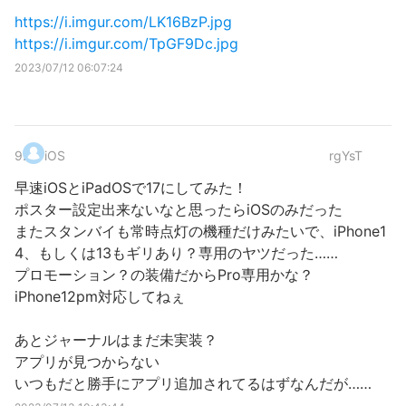
https://i.imgur.com/LK16BzP.jpg
https://i.imgur.com/TpGF9Dc.jpg
2023/07/12 06:07:24
9
.
iOS
rgYsT
早速iOSとiPadOSで17にしてみた！
ポスター設定出来ないなと思ったらiOSのみだった
またスタンバイも常時点灯の機種だけみたいで、iPhone1
4、もしくは13もギリあり？専用のヤツだった……
プロモーション？の装備だからPro専用かな？
iPhone12pm対応してねぇ
あとジャーナルはまだ未実装？
アプリが見つからない
いつもだと勝手にアプリ追加されてるはずなんだが……