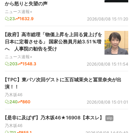
から怒りと失望の声
ニュース速報+
23
1632.9
2026/08/08 15:11:20
【政府】高市総理「物価上昇を上回る賃上げを
日本に定着させる」 国家公務員月給3.51％増
へ 人事院の勧告を受け
ニュース速報+
203
1548.3
2026/08/08 15:11:54
【TPC】東パソ次回ゲストに五百城茉央と冨里奈央が出
演！！
乃木坂46
240
860
2026/08/08 15:01:01
【是非に及ばず】乃木坂46★16908【本スレ】
slip
乃木坂46
711
855.1
2026/08/08 14:59:49