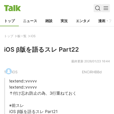
トップ
ニュース
雑談
実況
エンタメ
漫画・ア
トップ
板一覧
iOS
iOS β版を語るスレ Part22
最終更新
2026/01/23 16:44
1
.
iOS
ENCiRHBBd
!extend::vvvvv
!extend::vvvvv
↑付け忘れ防止の為、3行重ねておく
※前スレ
iOS β版を語るスレ Part21