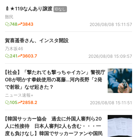
🍼★119なんあり譲渡
IDなし
難民
748
3843
2026/08/08 15:11:57
賀喜遥香さん、インスタ開設
乃木坂46
241
3603.7
2026/08/08 15:09:57
【社会】「撃たれても撃っちゃイカン」警視庁
OBが明かす拳銃使用の葛藤…河内長野「2発
で射殺」なぜ起きた？
ニュース速報+
105
2858.2
2026/08/08 15:11:51
【韓国サッカー協会 過去に外国人審判ら20
人に性接待 日本人審判2人も含む・・・一
度も負けなし】韓国でサッカーファンや国民