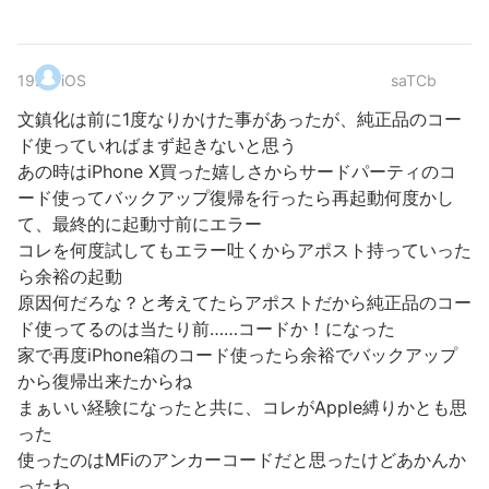
19
.
iOS
saTCb
文鎮化は前に1度なりかけた事があったが、純正品のコー
ド使っていればまず起きないと思う
あの時はiPhone X買った嬉しさからサードパーティのコ
ード使ってバックアップ復帰を行ったら再起動何度かし
て、最終的に起動寸前にエラー
コレを何度試してもエラー吐くからアポスト持っていった
ら余裕の起動
原因何だろな？と考えてたらアポストだから純正品のコー
ド使ってるのは当たり前……コードか！になった
家で再度iPhone箱のコード使ったら余裕でバックアップ
から復帰出来たからね
まぁいい経験になったと共に、コレがApple縛りかとも思
った
使ったのはMFiのアンカーコードだと思ったけどあかんか
ったわ