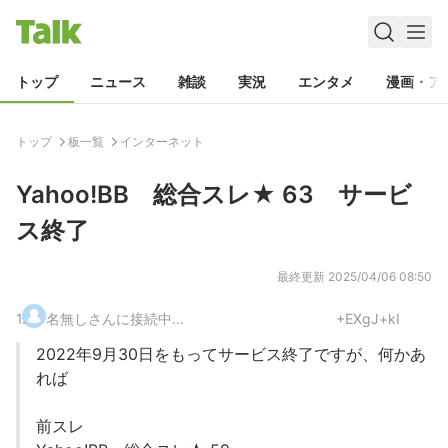
トップ
ニュース
雑談
実況
エンタメ
漫画・ア
トップ
板一覧
インターネット
Yahoo!BB 総合スレ★ 63 サービ
ス終了
最終更新
2025/04/06 08:50
1
.
名無しさんに接続中…
+EXgJ+kI
2022年9月30日をもってサービス終了ですが、何かあ
れば
前スレ