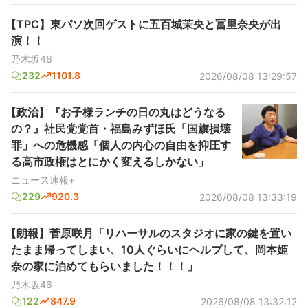
【TPC】東パソ次回ゲストに五百城茉央と冨里奈央が出
演！！
乃木坂46
232
1101.8
2026/08/08 13:29:57
【政治】『お子様ランチの日の丸はどうなる
の？』社民党党首・福島みずほ氏「国旗損壊
罪」への危機感「個人の内心の自由を抑圧す
る高市政権はとにかく変えるしかない」
ニュース速報+
229
920.3
2026/08/08 13:33:19
【朗報】菅原咲月「リハーサルのスタジオに家の鍵を置い
たまま帰ってしまい、10人ぐらいにヘルプして、岡本姫
奈の家に泊めてもらいました！！！」
乃木坂46
122
847.9
2026/08/08 13:32:12