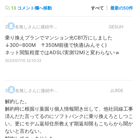
13
コメント欄へ移動
すべて
|
最新の50件
2
.
名無しさんに接続中…
GESUH
乗り換えプランでマンション光CB1万にしました
↓300~800M ↑350M前後で快適(みんそく)
ネット閲覧程度ではADSL(実測12M)と変わらないｗ
2023/07/10 22:10:22
3
.
名無しさんに接続中…
JLRDE
解約した。
解約時に根掘り葉掘り個人情報聞き出して、他社回線工事
済んだた言ってるのにソフトバンクに乗り換えろとしつこ
い。更にモデム返却住所教えず期返却限もこちらから聞か
ないと言わない。