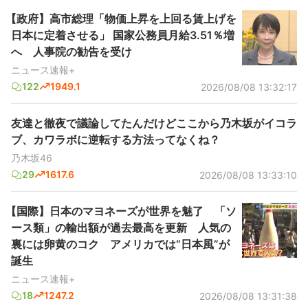
【政府】高市総理「物価上昇を上回る賃上げを
日本に定着させる」 国家公務員月給3.51％増
へ 人事院の勧告を受け
ニュース速報+
122
1949.1
2026/08/08 13:32:17
友達と徹夜で議論してたんだけどここから乃木坂がイコラ
ブ、カワラボに逆転する方法ってなくね？
乃木坂46
29
1617.6
2026/08/08 13:33:10
【国際】日本のマヨネーズが世界を魅了 「ソ
ース類」の輸出額が過去最高を更新 人気の
裏には卵黄のコク アメリカでは“日本風”が
誕生
ニュース速報+
18
1247.2
2026/08/08 13:31:38