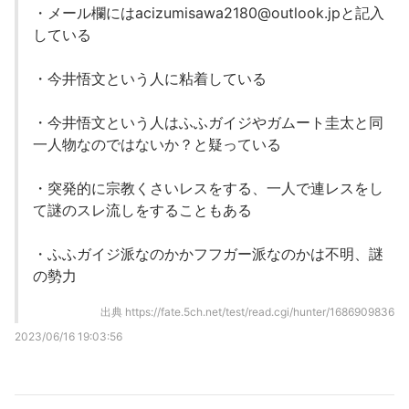
・メール欄には
acizumisawa2180@outlook.jp
と記入
している
・今井悟文という人に粘着している
・今井悟文という人はふふガイジやガムート圭太と同
一人物なのではないか？と疑っている
・突発的に宗教くさいレスをする、一人で連レスをし
て謎のスレ流しをすることもある
・ふふガイジ派なのかかフフガー派なのかは不明、謎
の勢力
出典
https://fate.5ch.net/test/read.cgi/hunter/1686909836
2023/06/16 19:03:56