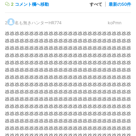
2
コメント欄へ移動
すべて
|
最新の50件
2
.
名も無きハンターHR774
koPmn
💩💩💩💩💩💩💩💩💩💩💩💩💩💩💩💩💩💩💩💩💩💩💩💩💩💩
💩💩💩💩💩💩💩💩💩💩💩💩💩💩💩💩💩💩💩💩💩💩💩💩💩💩
💩💩💩💩💩💩💩💩💩💩💩💩💩💩💩💩💩💩💩💩💩💩💩💩💩💩
💩💩💩💩💩💩💩💩💩💩💩💩💩💩💩💩💩💩💩💩💩💩💩💩💩💩
💩💩💩💩💩💩💩💩💩💩💩💩💩💩💩💩💩💩💩💩💩💩💩💩💩💩
💩💩💩💩💩💩💩💩💩💩💩💩💩💩💩💩💩💩💩💩💩💩💩💩💩💩
💩💩💩💩💩💩💩💩💩💩💩💩💩💩💩💩💩💩💩💩💩💩💩💩💩💩
💩💩💩💩💩💩💩💩💩💩💩💩💩💩💩💩💩💩💩💩💩💩💩💩💩💩
💩💩💩💩💩💩💩💩💩💩💩💩💩💩💩💩💩💩💩💩💩💩💩💩💩💩
💩💩💩💩💩💩💩💩💩💩💩💩💩💩💩💩💩💩💩💩💩💩💩💩💩💩
💩💩💩💩💩💩💩💩💩💩💩💩💩💩💩💩💩💩💩💩💩💩💩💩💩💩
💩💩💩💩💩💩💩💩💩💩💩💩💩💩💩💩💩💩💩💩💩💩💩💩💩💩
💩💩💩💩💩💩💩💩💩💩💩💩💩💩💩💩💩💩💩💩💩💩💩💩💩💩
💩💩💩💩💩💩💩💩💩💩💩💩💩💩💩💩💩💩💩💩💩💩💩💩💩💩
💩💩💩💩💩💩💩💩💩💩💩💩💩💩💩💩💩💩💩💩💩💩💩💩💩💩