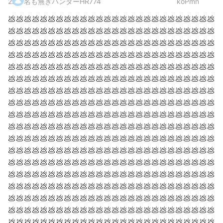
2
.
名も無きハンターHR774
koPmn
💩💩💩💩💩💩💩💩💩💩💩💩💩💩💩💩💩💩💩💩💩💩💩💩💩💩
💩💩💩💩💩💩💩💩💩💩💩💩💩💩💩💩💩💩💩💩💩💩💩💩💩💩
💩💩💩💩💩💩💩💩💩💩💩💩💩💩💩💩💩💩💩💩💩💩💩💩💩💩
💩💩💩💩💩💩💩💩💩💩💩💩💩💩💩💩💩💩💩💩💩💩💩💩💩💩
💩💩💩💩💩💩💩💩💩💩💩💩💩💩💩💩💩💩💩💩💩💩💩💩💩💩
💩💩💩💩💩💩💩💩💩💩💩💩💩💩💩💩💩💩💩💩💩💩💩💩💩💩
💩💩💩💩💩💩💩💩💩💩💩💩💩💩💩💩💩💩💩💩💩💩💩💩💩💩
💩💩💩💩💩💩💩💩💩💩💩💩💩💩💩💩💩💩💩💩💩💩💩💩💩💩
💩💩💩💩💩💩💩💩💩💩💩💩💩💩💩💩💩💩💩💩💩💩💩💩💩💩
💩💩💩💩💩💩💩💩💩💩💩💩💩💩💩💩💩💩💩💩💩💩💩💩💩💩
💩💩💩💩💩💩💩💩💩💩💩💩💩💩💩💩💩💩💩💩💩💩💩💩💩💩
💩💩💩💩💩💩💩💩💩💩💩💩💩💩💩💩💩💩💩💩💩💩💩💩💩💩
💩💩💩💩💩💩💩💩💩💩💩💩💩💩💩💩💩💩💩💩💩💩💩💩💩💩
💩💩💩💩💩💩💩💩💩💩💩💩💩💩💩💩💩💩💩💩💩💩💩💩💩💩
💩💩💩💩💩💩💩💩💩💩💩💩💩💩💩💩💩💩💩💩💩💩💩💩💩💩
💩💩💩💩💩💩💩💩💩💩💩💩💩💩💩💩💩💩💩💩💩💩💩💩💩💩
💩💩💩💩💩💩💩💩💩💩💩💩💩💩💩💩💩💩💩💩💩💩💩💩💩💩
💩💩💩💩💩💩💩💩💩💩💩💩💩💩💩💩💩💩💩💩💩💩💩💩💩💩