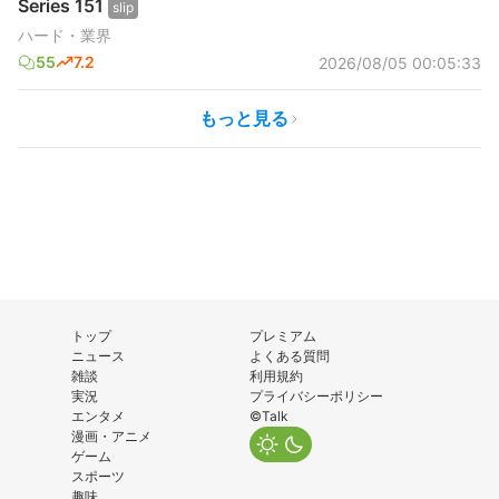
Series 151
slip
ハード・業界
55
7.2
2026/08/05 00:05:33
もっと見る
トップ
プレミアム
ニュース
よくある質問
雑談
利用規約
実況
プライバシーポリシー
エンタメ
©Talk
漫画・アニメ
ゲーム
スポーツ
趣味