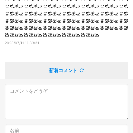
💩💩💩💩💩💩💩💩💩💩💩💩💩💩💩💩💩💩💩💩💩💩💩💩💩💩
💩💩💩💩💩💩💩💩💩💩💩💩💩💩💩💩💩💩💩💩💩💩💩💩💩💩
💩💩💩💩💩💩💩💩💩💩💩💩💩💩💩💩💩💩💩💩💩💩💩💩💩💩
💩💩💩💩💩💩💩💩💩💩💩💩💩💩💩💩💩💩💩💩💩💩💩💩💩💩
💩💩💩💩💩💩💩💩💩💩💩💩💩💩💩💩💩💩💩💩
2023/07/11 11:33:31
新着コメント