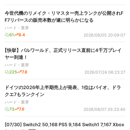
今世代機のリメイク・リマスター売上ランクが公開されF
F7リバースの販売本数が遂に明らかになる
ハード・業界
61
8.4
2026/08/05 20:09:07
【快挙】パルワールド、正式リリース直前に4千万プレイ
ヤー到達！
ハード・業界
225
7.8
2026/07/24 06:23:27
ドイツの2026年上半期売上が発表、1位はバイオ、ドラ
クエ7もランクイン
ハード・業界
73
7.6
2026/08/07 05:23:40
[07/30] Switch2 50,168 PS5 9,184 Switch1 7,167 Xbox