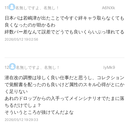
11
.
名無しですよ、名無し！
A6NXk
日本パは若嶋津が出たことで今すぐ絆キャラ取らなくても
良くなったのが助かるわ
絆数パー差なんて誤差でどうでも良いくらいぶっ壊れてる
2026/05/12 19:02:56
12
.
名無しですよ、名無し！
IyMk9
潜在改の調整は珍しく良い仕事だと思うし、コレクション
で覚醒書を配ったのも良いけど属性のスキル心得がとにか
く足りない
あれのドロップからの入手ってメインシナリオでたまに落
ちるだけでしょ？
そういうところが抜けてんだよな
2026/05/12 19:29:33