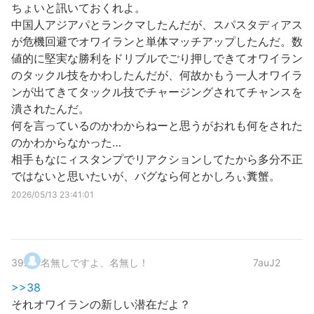
ちょいと訊いておくれよ。
中国人アジアパとランクマしたんだが、スパスタディアス
が危機回避でオワイランと単体マッチアップしたんだ。数
値的に堅実な勝利をドリブルでごり押しできてオワイラン
のタックル技をかわしたんだが、何故かもう一人オワイラ
ンが出てきてタックル技でチャージングされてチャンスを
潰されたんだ。
何を言っているのかわからねーと思うがおれも何をされた
のかわからなかった…
相手もなにィスタンプでリアクションしてたから多分不正
ではないと思いたいが、バグなら何とかしろぃ糞蟹。
2026/05/13 23:41:01
39
.
名無しですよ、名無し！
7auJ2
>>38
それオワイランの新しい潜在だよ？