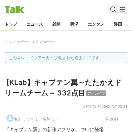
トップ
ニュース
雑談
実況
エンタメ
漫画・ア
トップ
ゲーム
スマホゲーム
このスレッドはアーカイブ化された過去ログです。
【KLab】キャプテン翼～たたかえド
リームチーム～ 332点目
アーカイブ
最終更新
2026/06/07 23:31
1
.
名無しですよ、名無し！
RldGH
『キャプテン翼』の新作アプリが、ついに登場！