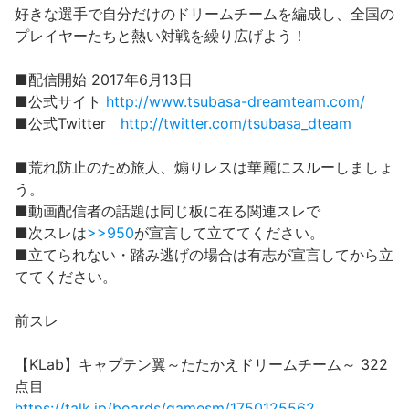
好きな選手で自分だけのドリームチームを編成し、全国の
プレイヤーたちと熱い対戦を繰り広げよう！
■配信開始 2017年6月13日
■公式サイト
http://www.tsubasa-dreamteam.com/
■公式Twitter
http://twitter.com/tsubasa_dteam
■荒れ防止のため旅人、煽りレスは華麗にスルーしましょ
う。
■動画配信者の話題は同じ板に在る関連スレで
■次スレは
>>950
が宣言して立ててください。
■立てられない・踏み逃げの場合は有志が宣言してから立
ててください。
前スレ
【KLab】キャプテン翼～たたかえドリームチーム～ 322
点目
https://talk.jp/boards/gamesm/1750125562