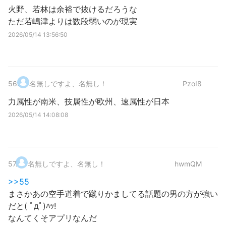
火野、若林は余裕で抜けるだろうな
ただ若嶋津よりは数段弱いのが現実
2026/05/14 13:56:50
56
.
名無しですよ、名無し！
PzoI8
力属性が南米、技属性が欧州、速属性が日本
2026/05/14 14:08:08
57
.
名無しですよ、名無し！
hwmQM
>>55
まさかあの空手道着で蹴りかましてる話題の男の方が強い
だと( ﾟдﾟ)ﾊｯ!
なんてくそアプリなんだ