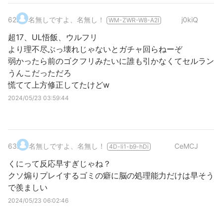
62
.
名無しですよ、名無し！
j0kiQ
WM-ZWR-W8-A2I
超17、UL悟飯、ウルフリ
より理不尽ぶっ壊れじゃないとガチャ回らねーぞ
弱かったら前のゴクフリみたいに誰も引かなくてセルラン
うんこだっただろ
慌てて上方修正してたけどw
2024/05/23 03:59:44
63
.
名無しですよ、名無し！
CeMCJ
4D-li1-b9-hDi
くにって反応早すぎじゃね？
クソ煽りプレイするゴミの癖に脳の処理能力だけは早そう
で羨ましい
2024/05/23 06:02:46