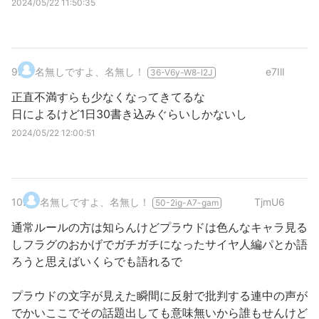
2024/05/22 11:50:35
9
.
名無しですよ、名無し！
e7IlI
36-V6y-W8-l2J
正直不満すらも少なくなってきてるな
日によるけど1日30書き込みぐらいしかないし
2024/05/22 12:00:51
10
.
名無しですよ、名無し！
TjmU6
50-2ig-A7-gam
通常ルールの方は知らんけどプラウドは色んなキャラ見る
しフラグのおかげでガチガチになったサイヤ人編パとか語
ろうと思えばいくらでも語れるで
プラウドの文字が見えた瞬間に反射で批判する連中の声が
でかいここでその話題出しても意味無いから誰もせんけど