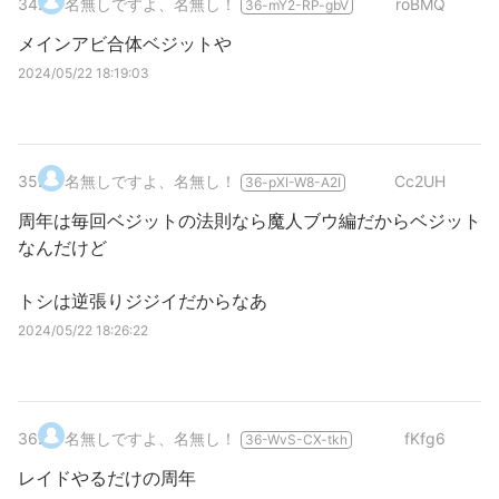
34
.
名無しですよ、名無し！
roBMQ
36-mY2-RP-gbV
メインアビ合体ベジットや
2024/05/22 18:19:03
35
.
名無しですよ、名無し！
Cc2UH
36-pXI-W8-A2I
周年は毎回ベジットの法則なら魔人ブウ編だからベジット
なんだけど
トシは逆張りジジイだからなあ
2024/05/22 18:26:22
36
.
名無しですよ、名無し！
fKfg6
36-WvS-CX-tkh
レイドやるだけの周年