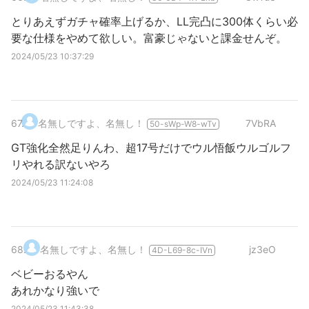
とりあえずガチャ確率上げるか、LL完凸に300体くらい必
要な仕様をやめて欲しい。富豪じゃないと課金せんぞ。
2024/05/23 10:37:29
67
.
名無しですよ、名無し！
7VbRA
50-sWp-W8-wTv
GT強化全然足りんわ、超17号だけでウル悟飯ウルゴルフ
リやれる訳ないやろ
2024/05/23 11:24:08
68
.
名無しですよ、名無し！
jz3eO
4D-L69-8c-IVn
ベビーおるやん
あれかなり強いで
2024/05/23 11:43:38