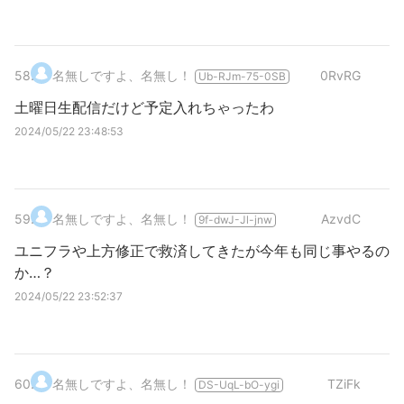
58
.
名無しですよ、名無し！
0RvRG
Ub-RJm-75-0SB
土曜日生配信だけど予定入れちゃったわ
2024/05/22 23:48:53
59
.
名無しですよ、名無し！
AzvdC
9f-dwJ-Jl-jnw
ユニフラや上方修正で救済してきたが今年も同じ事やるの
か…？
2024/05/22 23:52:37
60
.
名無しですよ、名無し！
TZiFk
DS-UqL-bO-ygi