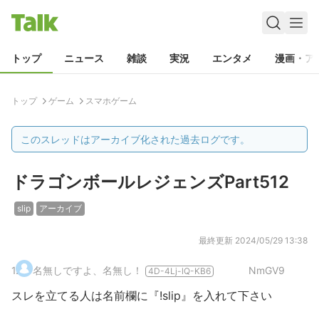
トップ
ニュース
雑談
実況
エンタメ
漫画・ア
トップ
ゲーム
スマホゲーム
このスレッドはアーカイブ化された過去ログです。
ドラゴンボールレジェンズPart512
slip
アーカイブ
最終更新
2024/05/29 13:38
1
.
名無しですよ、名無し！
NmGV9
4D-4Lj-lQ-KB6
スレを立てる人は名前欄に『!slip』を入れて下さい