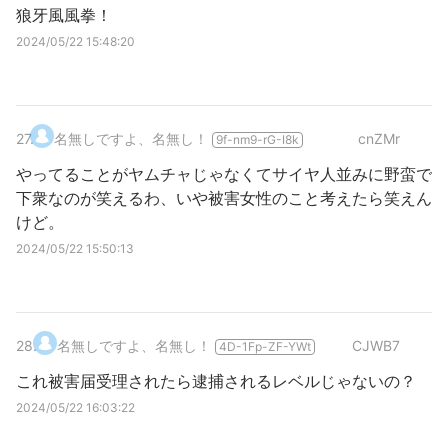
狼牙風風拳！
2024/05/22 15:48:20
27
.
名無しですよ、名無し！
cnZMr
9f-nm9-rG-I8k
やってることがヤムチャじゃなくてサイヤ人並みに野蛮で
下衆なのが笑えるわ、いや被害女性のこと考えたら笑えん
けど。
2024/05/22 15:50:13
28
.
名無しですよ、名無し！
CJWB7
4D-1Fp-ZF-YWt
これ被害届受理されたら逮捕されるレベルじゃないの？
2024/05/22 16:03:22