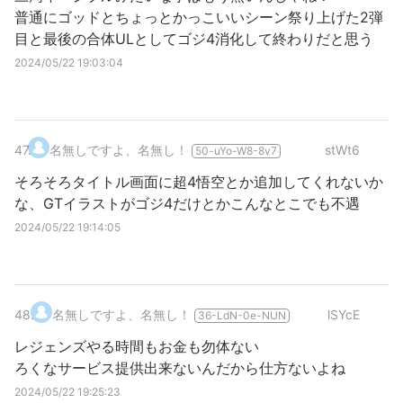
普通にゴッドとちょっとかっこいいシーン祭り上げた2弾
目と最後の合体ULとしてゴジ4消化して終わりだと思う
2024/05/22 19:03:04
47
.
名無しですよ、名無し！
stWt6
50-uYo-W8-8v7
そろそろタイトル画面に超4悟空とか追加してくれないか
な、GTイラストがゴジ4だけとかこんなとこでも不遇
2024/05/22 19:14:05
48
.
名無しですよ、名無し！
lSYcE
36-LdN-0e-NUN
レジェンズやる時間もお金も勿体ない
ろくなサービス提供出来ないんだから仕方ないよね
2024/05/22 19:25:23