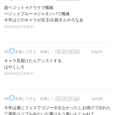
超ベジット→クウラで殲滅
ベジットブルー→ジャネンバで殲滅
今年はどのキャラが目玉UL殺すんやろなあ
2024/05/22 18:54:57
45
.
名無しですよ、名無し！
ZwgVn
36-qkT-IW-Axo
キャラ見届けたらアンストする
はやくしろ
2024/05/22 18:57:11
46
.
名無しですよ、名無し！
qntQ8
Ht-cr8-OH-pqx
今年は遂にフェスでゴジータ出なかったしお情けで出れた
三周年ベジブルみたいな事はもう無いんじゃね？