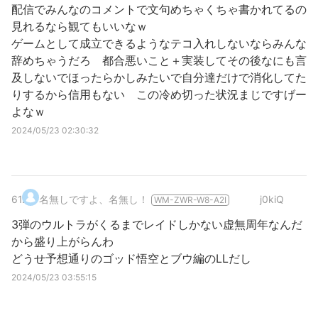
配信でみんなのコメントで文句めちゃくちゃ書かれてるの
見れるなら観てもいいなｗ
ゲームとして成立できるようなテコ入れしないならみんな
辞めちゃうだろ 都合悪いこと＋実装してその後なにも言
及しないでほったらかしみたいで自分達だけで消化してた
りするから信用もない この冷め切った状況まじですげー
よなｗ
2024/05/23 02:30:32
61
.
名無しですよ、名無し！
j0kiQ
WM-ZWR-W8-A2I
3弾のウルトラがくるまでレイドしかない虚無周年なんだ
から盛り上がらんわ
どうせ予想通りのゴッド悟空とブウ編のLLだし
2024/05/23 03:55:15