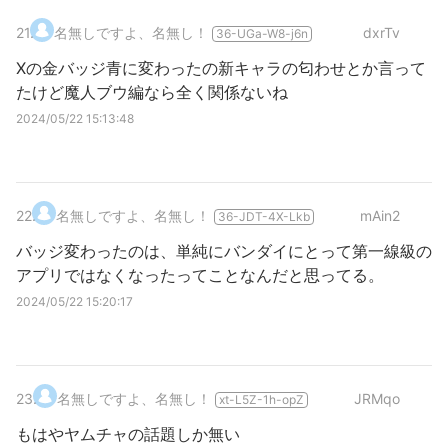
21
.
名無しですよ、名無し！
dxrTv
36-UGa-W8-j6n
Xの金バッジ青に変わったの新キャラの匂わせとか言って
たけど魔人ブウ編なら全く関係ないね
2024/05/22 15:13:48
22
.
名無しですよ、名無し！
mAin2
36-JDT-4X-Lkb
バッジ変わったのは、単純にバンダイにとって第一線級の
アプリではなくなったってことなんだと思ってる。
2024/05/22 15:20:17
23
.
名無しですよ、名無し！
JRMqo
xt-L5Z-1h-opZ
もはやヤムチャの話題しか無い