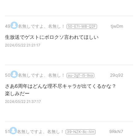
49
.
名無しですよ、名無し！
tjwDm
50-E7r-W8-Q2F
生放送でゲストにボロクソ言われてほしい
2024/05/22 21:21:17
50
.
名無しですよ、名無し！
29q92
au-2gT-i5-9xa
さあ6周年はどんな理不尽キャラが出てくるかな？
楽しみだー
2024/05/22 21:37:17
51
.
名無しですよ、名無し！
9RkN7
39-NZK-8c-IVn