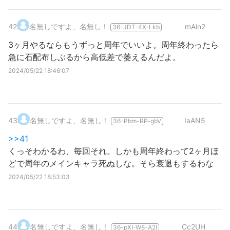
42
.
名無しですよ、名無し！
mAin2
36-JDT-4X-Lkb
3ヶ月やるならもうずっと周年でいいよ。周年終わったら
急に石配布しぶるから高低差で萎えるんだよ。
2024/05/22 18:46:07
43
.
名無しですよ、名無し！
IaAN5
36-Pbm-RP-gbV
>>41
くっそわかるわ、毎回それ。しかも周年終わって2ヶ月ほ
どで周年のメインキャラ死ぬしな。そら衰退もするわな
2024/05/22 18:53:03
44
.
名無しですよ、名無し！
Cc2UH
36-pXI-W8-A2I