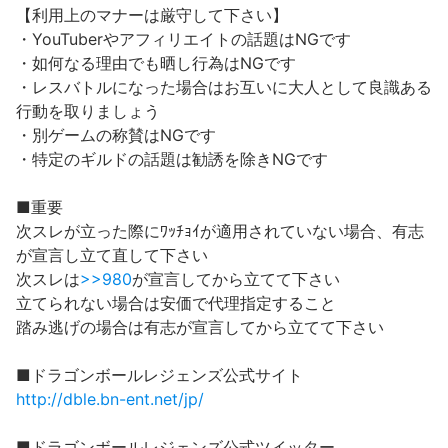
【利用上のマナーは厳守して下さい】
・YouTuberやアフィリエイトの話題はNGです
・如何なる理由でも晒し行為はNGです
・レスバトルになった場合はお互いに大人として良識ある
行動を取りましょう
・別ゲームの称賛はNGです
・特定のギルドの話題は勧誘を除きNGです
■重要
次スレが立った際にﾜｯﾁｮｲが適用されていない場合、有志
が宣言し立て直して下さい
次スレは
>>980
が宣言してから立てて下さい
立てられない場合は安価で代理指定すること
踏み逃げの場合は有志が宣言してから立てて下さい
■ドラゴンボールレジェンズ公式サイト
http://dble.bn-ent.net/jp/
■ドラゴンボールレジェンズ公式ツイッター