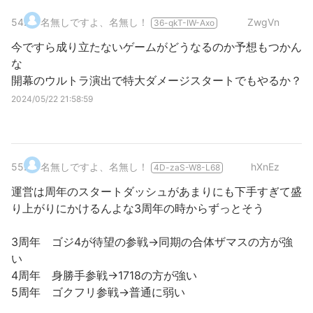
54
.
名無しですよ、名無し！
ZwgVn
36-qkT-IW-Axo
今ですら成り立たないゲームがどうなるのか予想もつかん
な
開幕のウルトラ演出で特大ダメージスタートでもやるか？
2024/05/22 21:58:59
55
.
名無しですよ、名無し！
hXnEz
4D-zaS-W8-L68
運営は周年のスタートダッシュがあまりにも下手すぎて盛
り上がりにかけるんよな3周年の時からずっとそう
3周年 ゴジ4が待望の参戦→同期の合体ザマスの方が強
い
4周年 身勝手参戦→1718の方が強い
5周年 ゴクフリ参戦→普通に弱い