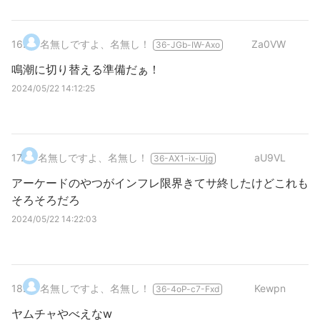
16
.
名無しですよ、名無し！
Za0VW
36-JGb-IW-Axo
鳴潮に切り替える準備だぁ！
2024/05/22 14:12:25
17
.
名無しですよ、名無し！
aU9VL
36-AX1-ix-Ujg
アーケードのやつがインフレ限界きてサ終したけどこれも
そろそろだろ
2024/05/22 14:22:03
18
.
名無しですよ、名無し！
Kewpn
36-4oP-c7-Fxd
ヤムチャやべえなw