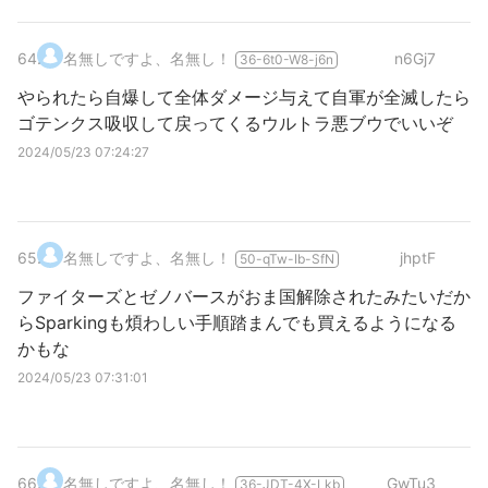
64
.
名無しですよ、名無し！
n6Gj7
36-6t0-W8-j6n
やられたら自爆して全体ダメージ与えて自軍が全滅したら
ゴテンクス吸収して戻ってくるウルトラ悪ブウでいいぞ
2024/05/23 07:24:27
65
.
名無しですよ、名無し！
jhptF
50-qTw-Ib-SfN
ファイターズとゼノバースがおま国解除されたみたいだか
らSparkingも煩わしい手順踏まんでも買えるようになる
かもな
2024/05/23 07:31:01
66
.
名無しですよ、名無し！
GwTu3
36-JDT-4X-Lkb