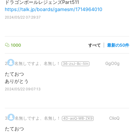
ドラゴンボールレジェンズPart511
https://talk.jp/boards/gamesm/1714964010
2024/05/22 07:29:37
1000
すべて
|
最新の50件
2
.
名無しですよ、名無し！
GgO0g
36-zvJ-8c-IVn
たておつ
ありがとう
2024/05/22 09:07:13
3
.
名無しですよ、名無し！
ClioQ
4D-aoQ-W8-ZK9
たておつ