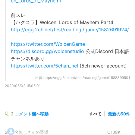
en_Lords_of_Mayhem/
前スレ
【ハクスラ】Wolcen: Lords of Mayhem Part4
http://egg.2ch.net/test/read.cgi/game/1582691924/
https://twitter.com/WolcenGame
https://discord.gg/wolcenstudio
公式Discord 日本語
チャンネルあり
https://twitter.com/5chan_nel
(5ch newer account)
出典
https://egg.5ch.net/test/read.cgi/game/1588399501
2020/05/02 15:05:01
2
コメント欄へ移動
すべて
|
最新の50件
2
.
名無しさんの野望
O1J8K