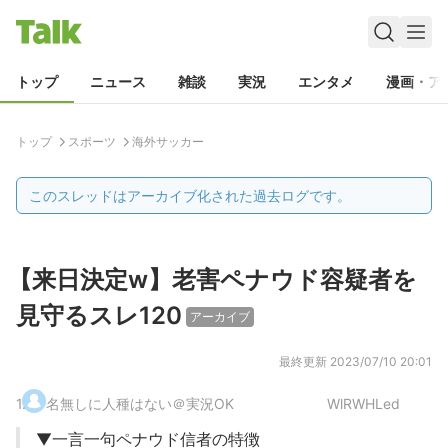
トップ
ニュース
雑談
実況
エンタメ
漫画・ア
トップ
スポーツ
海外サッカー
このスレッドはアーカイブ化された過去ログです。
【来日決定w】老害ペナウド容疑者を
見守るスレ120
アーカイブ
最終更新
2023/07/10 20:01
1
.
名無しに人種はない＠実況OK
WlRWHLed
▼一言一句ペナウド信者の特徴