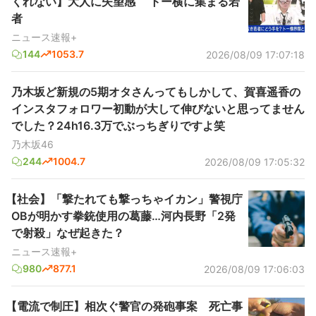
くれない】大人に失望感 トー横に集まる若
者
ニュース速報+
144
1053.7
2026/08/09 17:07:18
乃木坂ど新規の5期オタさんってもしかして、賀喜遥香の
インスタフォロワー初動が大して伸びないと思ってません
でした？24h16.3万でぶっちぎりですよ笑
乃木坂46
244
1004.7
2026/08/09 17:05:32
【社会】「撃たれても撃っちゃイカン」警視庁
OBが明かす拳銃使用の葛藤…河内長野「2発
で射殺」なぜ起きた？
ニュース速報+
980
877.1
2026/08/09 17:06:03
【電流で制圧】相次ぐ警官の発砲事案 死亡事