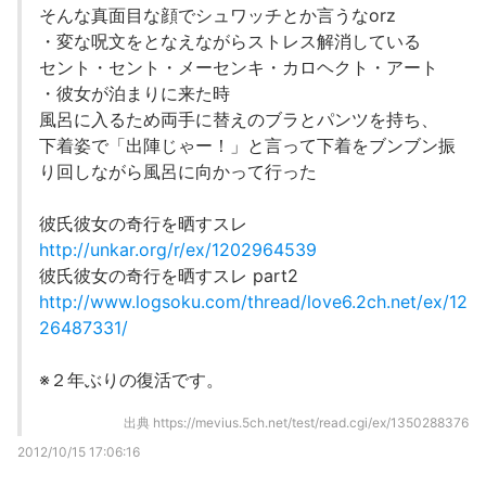
そんな真面目な顔でシュワッチとか言うなorz
・変な呪文をとなえながらストレス解消している
セント・セント・メーセンキ・カロヘクト・アート
・彼女が泊まりに来た時
風呂に入るため両手に替えのブラとパンツを持ち、
下着姿で「出陣じゃー！」と言って下着をブンブン振
り回しながら風呂に向かって行った
彼氏彼女の奇行を晒すスレ
http://unkar.org/r/ex/1202964539
彼氏彼女の奇行を晒すスレ part2
http://www.logsoku.com/thread/love6.2ch.net/ex/12
26487331/
※２年ぶりの復活です。
出典
https://mevius.5ch.net/test/read.cgi/ex/1350288376
2012/10/15 17:06:16