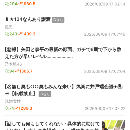
294
1980.5
2026/08/09 17:02:14
🍼★124なんあり譲渡
IDなし
難民
243
1409.3
2026/08/09 17:07:46
【悲報】矢田と森平の最新の顔面、ガチで6期で下から数
えた方が早いレベル…………………
乃木坂46
94
1365.7
2026/08/09 17:07:04
【名無し奥も○○奥もみんな来い】気楽に井戸端会議✈️🏝️
☀【転載禁止】
IDなし
既婚女性
74
1289.3
2026/08/09 17:07:22
【話しても何もしてくれない・具体的に助けて