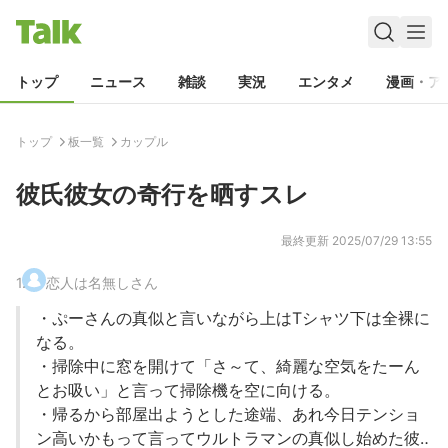
トップ
ニュース
雑談
実況
エンタメ
漫画・ア
トップ
板一覧
カップル
彼氏彼女の奇行を晒すスレ
最終更新
2025/07/29 13:55
1
.
恋人は名無しさん
・ぷーさんの真似と言いながら上はTシャツ下は全裸に
なる。
・掃除中に窓を開けて「さ～て、綺麗な空気をたーん
とお吸い」と言って掃除機を空に向ける。
・帰るから部屋出ようとした途端、あれ今日テンショ
ン高いかもって言ってウルトラマンの真似し始めた彼‥