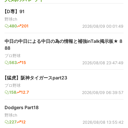
【D専】91
野球ch
480
201
2026/08/09 00:01:49
中日の中日による中日の為の情報と補強inTalk掲示板★ 8
88
プロ野球
563
15
2026/08/08 23:47:49
【猛虎】阪神タイガースpart23
プロ野球
158
12.7
2026/08/09 06:39:57
Dodgers Part18
野球ch
227
12
2026/08/08 13:55:42