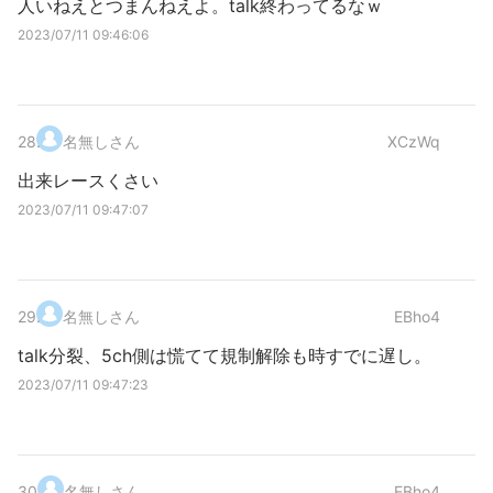
人いねえとつまんねえよ。talk終わってるなｗ
2023/07/11 09:46:06
28
.
名無しさん
XCzWq
出来レースくさい
2023/07/11 09:47:07
29
.
名無しさん
EBho4
talk分裂、5ch側は慌てて規制解除も時すでに遅し。
2023/07/11 09:47:23
30
.
名無しさん
EBho4