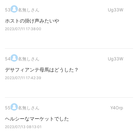
53
.
名無しさん
Ug33W
ホストの掛け声みたいや
2023/07/11 17:38:00
54
.
名無しさん
Ug33W
デサフィアンテ母馬はどうした？
2023/07/11 17:42:39
55
.
名無しさん
Y4Orp
ヘルシーなマーケットでした
2023/07/13 08:13:01