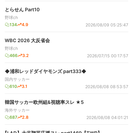
とらせん Part10
野球ch
134
4.9
2026/08/09 05:25:47
WBC 2026 大反省会
野球ch
466
3.2
2026/07/15 00:17:57
◆浦和レッドダイヤモンズ part333◆
国内サッカー
610
3.1
2026/08/08 08:53:57
韓国サッカー欧州組&視聴率スレ ★5
海外サッカー
687
2.8
2026/08/08 04:01:21