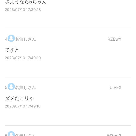
さようなら5ちゃん
2023/07/10 17:30:18
4
.
名無しさん
RZEwY
てすと
2023/07/10 17:40:10
5
.
名無しさん
UiVEX
ダメだこりゃ
2023/07/10 17:49:10
6
.
名無しさん
W3ng3