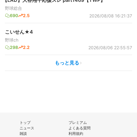
【LAD】大谷翔平応援スレ part1469【TWP】
野球総合
690
2.5
2026/08/08 16:21:37
こいせん★4
野球ch
298
2.2
2026/08/06 22:55:57
もっと見る
トップ
プレミアム
ニュース
よくある質問
雑談
利用規約