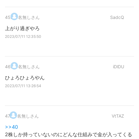
45
.
名無しさん
SadcQ
上がり過ぎやろ
2023/07/11 12:35:50
46
.
名無しさん
iDlDU
ひょろひょろやん
2023/07/11 13:26:54
47
.
名無しさん
VtTAZ
>>40
2株しか持っていないのにどんな仕組みで金が入ってくる