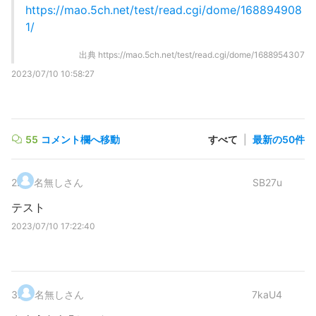
https://mao.5ch.net/test/read.cgi/dome/168894908
1/
出典
https://mao.5ch.net/test/read.cgi/dome/1688954307
2023/07/10 10:58:27
55
コメント欄へ移動
すべて
|
最新の50件
2
.
名無しさん
SB27u
テスト
2023/07/10 17:22:40
3
.
名無しさん
7kaU4