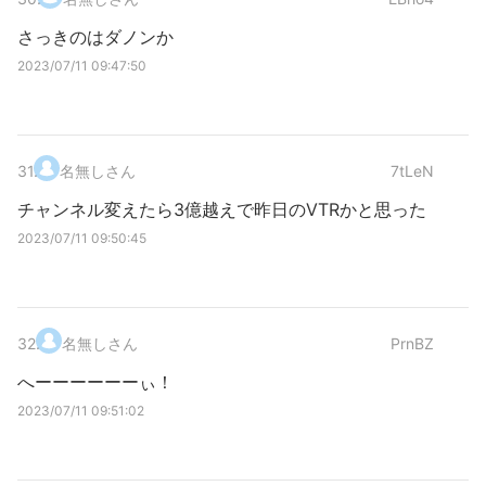
さっきのはダノンか
2023/07/11 09:47:50
31
.
名無しさん
7tLeN
チャンネル変えたら3億越えで昨日のVTRかと思った
2023/07/11 09:50:45
32
.
名無しさん
PrnBZ
へーーーーーーぃ！
2023/07/11 09:51:02