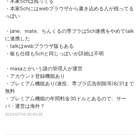
・本家5chは残ってる
・本家5chにはwebブラウザから書き込める人が残ってる
っぽい
・jane、mate、ちんくるの専ブラは5ch連携をやめてtalk
に連携した
・talkはwebブラウザ版もある
・板も仕様も5chと同じっぽいが詳細は不明
・masaとかいう謎の管理人が運営
・アカウント登録機能あり
・プレミア厶機能あり(連投、専ブラ広告削除等)8/31まで
無料
・プレミア厶機能の年間料金30ドルとあるので、サー
バ・運営は海外？
2023/07/10 20:45:26