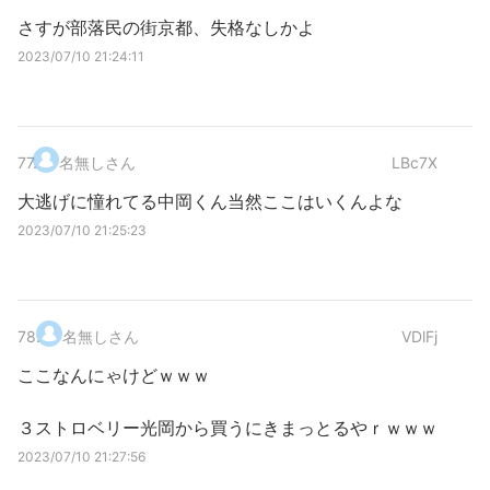
さすが部落民の街京都、失格なしかよ
2023/07/10 21:24:11
77
.
名無しさん
LBc7X
大逃げに憧れてる中岡くん当然ここはいくんよな
2023/07/10 21:25:23
78
.
名無しさん
VDlFj
ここなんにゃけどｗｗｗ
３ストロベリー光岡から買うにきまっとるやｒｗｗｗ
2023/07/10 21:27:56