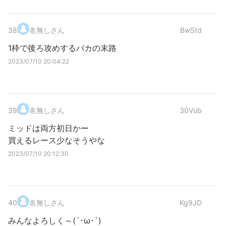
38
.
名無しさん
BwStd
1枠で後ろ攻めするバカの末路
2023/07/10 20:04:22
39
.
名無しさん
30Vub
ミッドは両方初日かー
買えるレース少なそうやな
2023/07/10 20:12:30
40
.
名無しさん
Kg9JD
みんなよろしく～(´･ω･`)