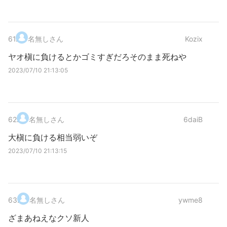
61
.
名無しさん
Kozix
ヤオ槇に負けるとかゴミすぎだろそのまま死ねや
2023/07/10 21:13:05
62
.
名無しさん
6daiB
大槇に負ける相当弱いぞ
2023/07/10 21:13:15
63
.
名無しさん
ywme8
ざまあねえなクソ新人