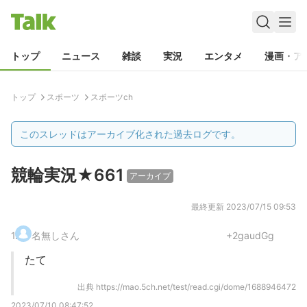
トップ
ニュース
雑談
実況
エンタメ
漫画・ア
トップ
スポーツ
スポーツch
このスレッドはアーカイブ化された過去ログです。
競輪実況★661
アーカイブ
最終更新
2023/07/15 09:53
1
.
名無しさん
+2gaudGg
たて
出典
https://mao.5ch.net/test/read.cgi/dome/1688946472
2023/07/10 08:47:52