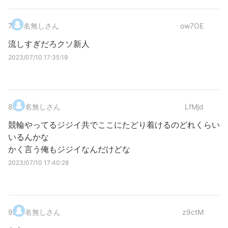
7
.
名無しさん
ow7OE
流しすぎだろクソ新人
2023/07/10 17:35:19
8
.
名無しさん
LfMjd
競輪やってるジジイ共でここにたどり着けるのどれくらい
いるんかな
かく言う俺もジジイなんだけどな
2023/07/10 17:40:28
9
.
名無しさん
z9ctM