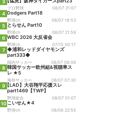
【猛虎】阪神タイガースpart23
3
プロ野球
08/07 21:07
Dodgers Part18
4
野球ch
08/07 16:53
とらせん Part10
5
野球ch
08/07 21:59
WBC 2026 大反省会
6
野球ch
07/15 00:17
◆浦和レッドダイヤモンズ
7
part333◆
国内サッカー
08/07 08:06
韓国サッカー欧州組&視聴率ス
8
レ ★5
海外サッカー
08/07 07:30
【LAD】大谷翔平応援スレ
9
part1469【TWP】
野球総合
08/07 01:07
こいせん★4
10
野球ch
08/06 22:55