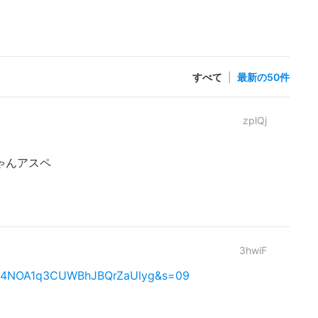
すべて
|
最新の50件
zplQj
ゃんアスペ
3hwiF
9?t=4NOA1q3CUWBhJBQrZaUlyg&s=09