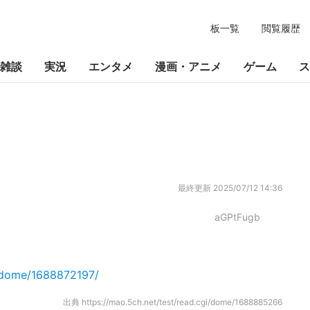
板一覧
閲覧履歴
雑談
実況
エンタメ
漫画・アニメ
ゲーム
ス
最終更新
2025/07/12 14:36
aGPtFugb
i/dome/1688872197/
出典
https://mao.5ch.net/test/read.cgi/dome/1688885266