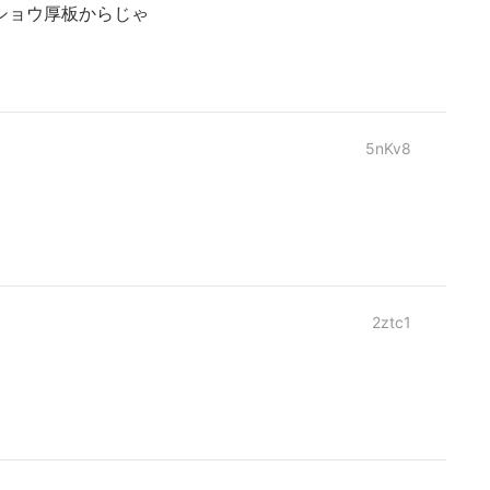
ショウ厚板からじゃ
5nKv8
2ztc1