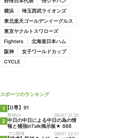
野球日本代表
侍ジャパン
横浜
埼玉西武ライオンズ
東北楽天ゴールデンイーグルス
東京ヤクルトスワローズ
Fighters
北海道日本ハム
阪神
女子ワールドカップ
CYCLE
スポーツ
のランキング
【D専】91
1
野球ch
08/07 21:20
中日の中日による中日の為の情
2
報と補強inTalk掲示板★ 888
プロ野球
08/07 22:31