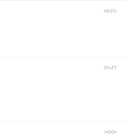
n537J
OfvZT
InD0x