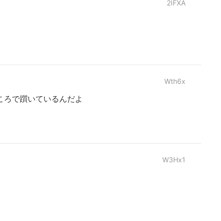
2IFXA
Wth6x
ころで躓いているんだよ
W3Hx1