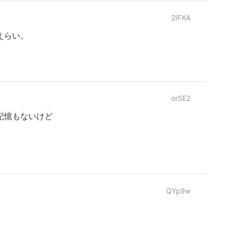
2IFXA
えらい。
orSE2
記憶もないけど
QYp9w