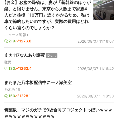
【お金】お盆の帰省は、妻が「新幹線のほうが
楽」と譲りません。東京から大阪まで家族4
人だと往復「10万円」近くかかるため、私は
車で節約したいのですが、実際の費用はどれ
くらい違うのでしょうか？
ニュース速報+
219
1276.8
2026/08/07 11:16:07
🍼★117なんあり譲渡
IDなし
難民
130
1263.4
2026/08/07 11:16:42
またまた乃木坂配信中に一ノ瀬美空
乃木坂46
150
1228.1
2026/08/07 11:18:30
青葉坂、マジのガチで3坂合同プロジェクトっぽいｗｗｗ
ｗｗｗｗｗｗｗｗｗｗｗｗ