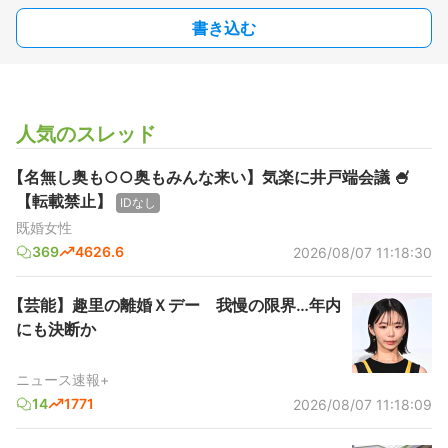
書き込む
人気のスレッド
【名無し奥も○○奥もみんな来い】気楽に井戸端会議 🍧
【転載禁止】
IDなし
既婚女性
369
4626.6
2026/08/07 11:18:30
【芸能】趣里の離婚Ｘデー 我慢の限界…年内
にも決断か
ニュース速報+
14
1771
2026/08/07 11:18:09