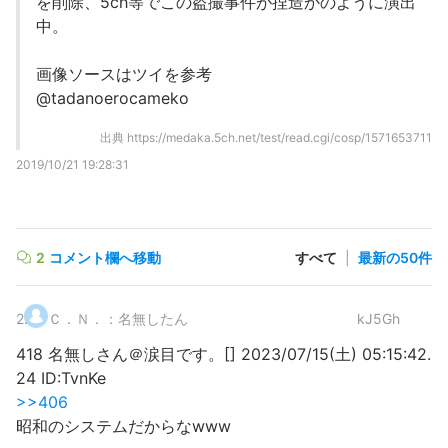
を削除、5ch等でこの盗撮事件が捏造かのように演出
中。
画像ソースはツイを参考
@tadanoerocameko
出典
https://medaka.5ch.net/test/read.cgi/cosp/1571653711
2019/10/21 19:28:31
2
コメント欄へ移動
すべて
|
最新の50件
2
.
Ｃ．Ｎ．：名無したん
kJ5Gh
418 名無しさん＠涙目です。[] 2023/07/15(土) 05:15:42.
24 ID:TvnKe
>>406
昭和のシステムだからなwww