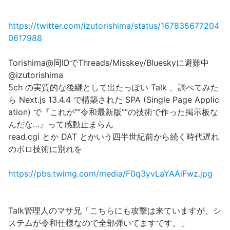
https://twitter.com/izutorishima/status/167835677204
0617988
Torishima@同IDでThreads/Misskey/Blueskyに避難中
@izutorishima
5ch の実質的な後継として出たっぽい Talk 、調べてみた
ら Next.js 13.4.4 で構築された SPA (Single Page Applic
ation) で『これが””令和最新版””の技術で作った掲示板な
んだな…』って感動止まらん
read.cgi とか DAT とかいう四半世紀前から続く時代遅れ
のボロ技術に別れを
https://pbs.twimg.com/media/F0q3yvLaYAAiFwz.jpg
Talk管理人のマサ兄「こちらにも攻撃は来ていますが、シ
ステムが令和仕様なので全部弾いてますです。」