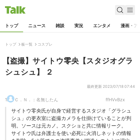
トップ
ニュース
雑談
実況
エンタメ
漫画・ア
トップ
板一覧
コスプレ
【盗撮】サイトウ零央【スタジオグラ
シュシュ】 ２
最終更新
2023/07/18 07:44
1
.
Ｃ．Ｎ．：名無したん
ffHVvBzx
サイトウ零央氏が自身で経営するスタジオ「グラシュ
シュ」の更衣室に盗撮カメラを仕掛けていることが判
明。ソースは元カノ。スクショと共に情報リーク。
サイトウ氏は弁護士を使い必死に火消しネットの情報