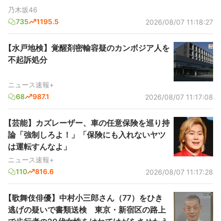
乃木坂46
735
1195.5
2026/08/07 11:18:27
【水戸地検】覚醒剤密輸容疑のカンボジア人を
不起訴処分
ニュース速報+
68
987.1
2026/08/07 11:17:08
【芸能】カズレーザー、車の任意保険を巡り持
論「強制しろよ！」「保険にも入れないヤツ
は運転すんなよ」
ニュース速報+
110
816.6
2026/08/07 11:17:28
【歌舞伎俳優】中村小三郎さん（77）をひき
逃げの疑いで書類送検 東京・新宿区の路上