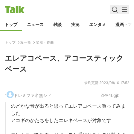
トップ
ニュース
雑談
実況
エンタメ
漫画・ア
トップ
板一覧
楽器・作曲
エレアコベース、アコースティック
ベース
最終更新
2023/08/10 17:52
1
.
ドレミファ名無シド
ZPA4Lgjb
のどかな音が出ると思ってエレアコベース買ってみま
した
アコギのかたちをしたエレキベースが対象です