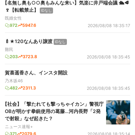
【名無し奥も○○奥もみんな来い】気楽に井戸端会議 🛳️🥩
🍷【転載禁止】
IDなし
既婚女性
972
5947.6
2026/08/08 18:35:17
🍼★120なんあり譲渡
IDなし
難民
203
3723.8
2026/08/08 18:35:45
賀喜遥香さん、インスタ開設
乃木坂46
482
2311.3
2026/08/08 18:35:45
【社会】「撃たれても撃っちゃイカン」警視庁
OBが明かす拳銃使用の葛藤…河内長野「2発
で射殺」なぜ起きた？
ニュース速報+
371
2079.6
2026/08/08 18:35:14