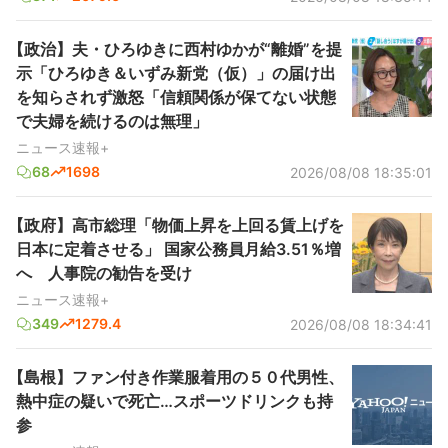
【政治】夫・ひろゆきに西村ゆかが“離婚”を提
示「ひろゆき＆いずみ新党（仮）」の届け出
を知らされず激怒「信頼関係が保てない状態
で夫婦を続けるのは無理」
ニュース速報+
68
1698
2026/08/08 18:35:01
【政府】高市総理「物価上昇を上回る賃上げを
日本に定着させる」 国家公務員月給3.51％増
へ 人事院の勧告を受け
ニュース速報+
349
1279.4
2026/08/08 18:34:41
【島根】ファン付き作業服着用の５０代男性、
熱中症の疑いで死亡…スポーツドリンクも持
参