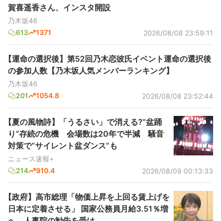
賀喜遥香さん、インスタ開設
乃木坂46
613
1371
2026/08/08 23:59:11
【運命の選択後】第52回乃木恋彼氏イベント運命の選択後
の参加人数【乃木坂人気メンバーランキング】
乃木坂46
201
1054.8
2026/08/08 23:52:44
【夏の風物詩】「うるさい」で消える?“盆踊
り”存続の危機 会場数は20年で半減 騒音
対策で“サイレント盆ダンス”も
ニュース速報+
214
910.4
2026/08/09 00:13:33
【政府】高市総理「物価上昇を上回る賃上げを
日本に定着させる」 国家公務員月給3.51％増
へ 人事院の勧告を受け