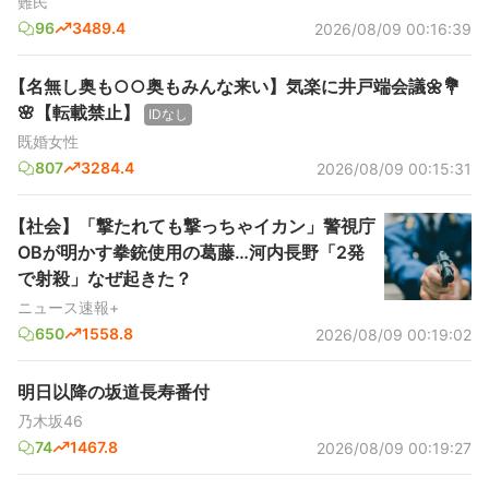
難民
96
3489.4
2026/08/09 00:16:39
【名無し奥も○○奥もみんな来い】気楽に井戸端会議🌼💐
🌸【転載禁止】
IDなし
既婚女性
807
3284.4
2026/08/09 00:15:31
【社会】「撃たれても撃っちゃイカン」警視庁
OBが明かす拳銃使用の葛藤…河内長野「2発
で射殺」なぜ起きた？
ニュース速報+
650
1558.8
2026/08/09 00:19:02
明日以降の坂道長寿番付
乃木坂46
74
1467.8
2026/08/09 00:19:27