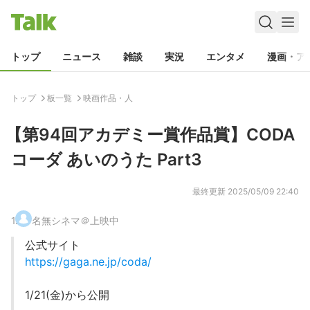
トップ
ニュース
雑談
実況
エンタメ
漫画・ア
トップ
板一覧
映画作品・人
【第94回アカデミー賞作品賞】CODA
コーダ あいのうた Part3
最終更新
2025/05/09 22:40
1
.
名無シネマ＠上映中
公式サイト
https://gaga.ne.jp/coda/
1/21(金)から公開