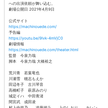
への出演依頼が舞い込む。
劇場公開日 2021年4月9日
公式サイト
https://machinouede.com/
予告編
https://youtu.be/9lvk-4mVjC0
劇場情報
https://machinouede.com/theater.html
監督 今泉力哉
脚本 今泉力哉 大橋裕之
荒川青 若葉竜也
川瀬雪 穂志もえか
田辺冬子 古川琴音
高橋町子 萩原みのり
城定イハ 中田青渚
間宮武 成田凌
村上由規乃 遠藤雄斗 上のしおり カレン