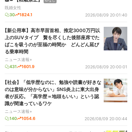
IDなし
既婚女性
30
1824.1
2026/08/09 20:01:40
【新公用車】高市早苗首相、推定3000万円以
上のSUVタイプ 贅を尽くした後部座席でた
ばこを吸うのが至福の時間か どんどん延び
る乗車時間
ニュース速報+
431
1601.9
2026/08/09 20:00:01
【社会】「低学歴なのに、勉強や読書が好きな
のは意味が分からない」SNS炎上に東大出身
者が反応。「高学歴＝地頭もいい」という認
識が間違っているワケ
ニュース速報+
140
1054.6
2026/08/09 20:00:44