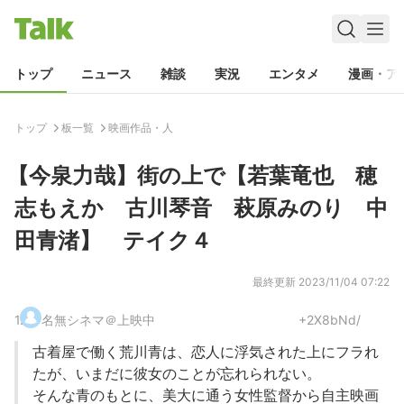
トップ
ニュース
雑談
実況
エンタメ
漫画・ア
トップ
板一覧
映画作品・人
【今泉力哉】街の上で【若葉竜也 穂
志もえか 古川琴音 萩原みのり 中
田青渚】 テイク４
最終更新
2023/11/04 07:22
1
.
名無シネマ＠上映中
+2X8bNd/
古着屋で働く荒川青は、恋人に浮気された上にフラれ
たが、いまだに彼女のことが忘れられない。
そんな青のもとに、美大に通う女性監督から自主映画