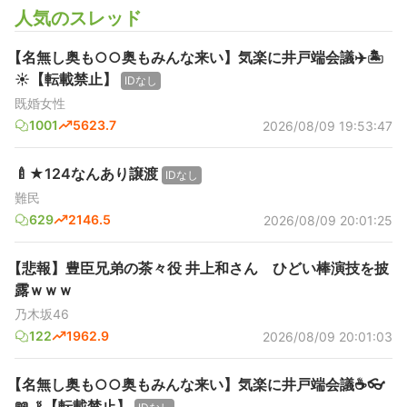
人気のスレッド
【名無し奥も○○奥もみんな来い】気楽に井戸端会議✈️🏝️
☀【転載禁止】
IDなし
既婚女性
1001
5623.7
2026/08/09 19:53:47
🍼★124なんあり譲渡
IDなし
難民
629
2146.5
2026/08/09 20:01:25
【悲報】豊臣兄弟の茶々役 井上和さん ひどい棒演技を披
露ｗｗｗ
乃木坂46
122
1962.9
2026/08/09 20:01:03
【名無し奥も○○奥もみんな来い】気楽に井戸端会議☕️👓️
📖🚬【転載禁止】