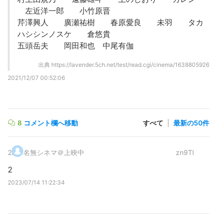
左近洋一郎 小竹原晋
芹澤興人 廣瀬祐樹 春原愛良 未羽 タカ
ハシシンノスケ 倉悠貴
五頭岳夫 岡田和也 中尾有伽
出典
https://lavender.5ch.net/test/read.cgi/cinema/1638805926
2021/12/07 00:52:06
8
コメント欄へ移動
すべて
|
最新の50件
2
.
名無シネマ＠上映中
zn9Tl
2
2023/07/14 11:22:34