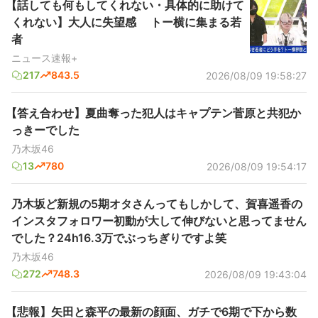
【話しても何もしてくれない・具体的に助けて
くれない】大人に失望感 トー横に集まる若
者
ニュース速報+
217
843.5
2026/08/09 19:58:27
【答え合わせ】夏曲奪った犯人はキャプテン菅原と共犯か
っきーでした
乃木坂46
13
780
2026/08/09 19:54:17
乃木坂ど新規の5期オタさんってもしかして、賀喜遥香の
インスタフォロワー初動が大して伸びないと思ってません
でした？24h16.3万でぶっちぎりですよ笑
乃木坂46
272
748.3
2026/08/09 19:43:04
【悲報】矢田と森平の最新の顔面、ガチで6期で下から数