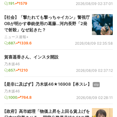
191
1579
2026/08/09 02:37:01
【社会】「撃たれても撃っちゃイカン」警視庁
OBが明かす拳銃使用の葛藤…河内長野「2発
で射殺」なぜ起きた？
ニュース速報+
687
1339.6
2026/08/09 02:35:58
賀喜遥香さん、インスタ開設
乃木坂46
657
1210
2026/08/09 02:37:12
【是非に及ばず】乃木坂46★16908【本スレ】
slip
乃木坂46
1000
764.8
2026/08/09 02:28:11
【政府】高市総理「物価上昇を上回る賃上げを