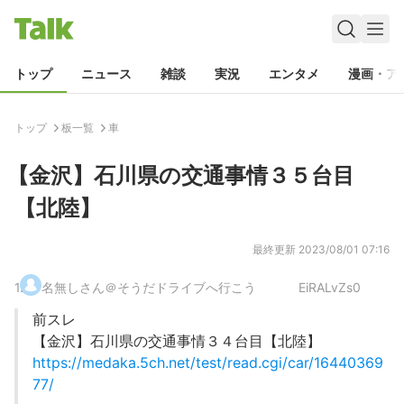
トップ
ニュース
雑談
実況
エンタメ
漫画・ア
トップ
板一覧
車
【金沢】石川県の交通事情３５台目
【北陸】
最終更新
2023/08/01 07:16
1
.
名無しさん＠そうだドライブへ行こう
EiRALvZs0
前スレ
【金沢】石川県の交通事情３４台目【北陸】
https://medaka.5ch.net/test/read.cgi/car/16440369
77/