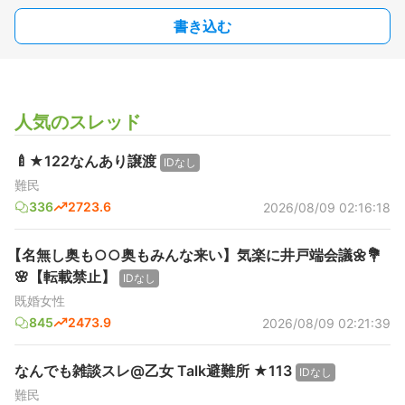
書き込む
人気のスレッド
🍼★122なんあり譲渡
IDなし
難民
336
2723.6
2026/08/09 02:16:18
【名無し奥も○○奥もみんな来い】気楽に井戸端会議🌼💐
🌸【転載禁止】
IDなし
既婚女性
845
2473.9
2026/08/09 02:21:39
なんでも雑談スレ@乙女 Talk避難所 ★113
IDなし
難民