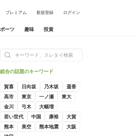
プレミアム
新規登録
ログイン
ポーツ
趣味
投資
総合の
話題のキーワード
賀喜
日向坂
乃木坂
遥香
高市
東京
一ノ瀬
東大
金川
弓木
大幅増
若い世代
中国
康裕
大賀
熊本
美空
熊本地震
大阪