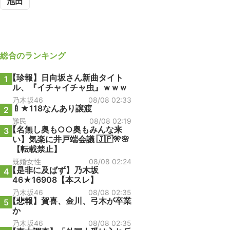
池田
総合
のランキング
【珍報】日向坂さん新曲タイト
1
ル、『イチャイチャ虫』ｗｗｗ
乃木坂46
08/08 02:33
🍼★118なんあり譲渡
2
難民
08/08 02:19
【名無し奥も○○奥もみんな来
3
い】気楽に井戸端会議 🇯🇵🎌🌸
【転載禁止】
既婚女性
08/08 02:24
【是非に及ばず】乃木坂
4
46★16908【本スレ】
乃木坂46
08/08 02:35
【悲報】賀喜、金川、弓木が卒業
5
か
乃木坂46
08/08 02:35