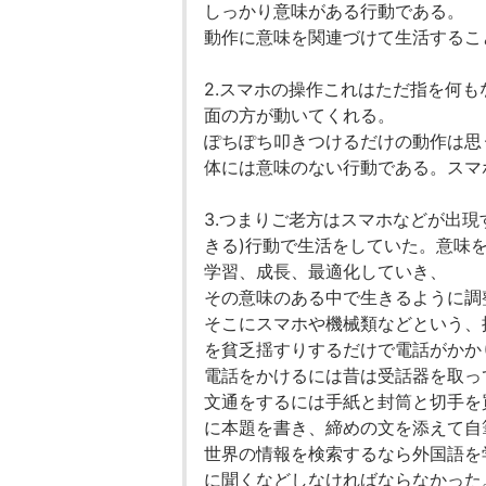
しっかり意味がある行動である。
動作に意味を関連づけて生活するこ
2.スマホの操作これはただ指を何
面の方が動いてくれる。
ぽちぽち叩きつけるだけの動作は思
体には意味のない行動である。スマ
3.つまりご老方はスマホなどが出
きる)行動で生活をしていた。意味
学習、成長、最適化していき、
その意味のある中で生きるように調
そこにスマホや機械類などという、
を貧乏揺すりするだけで電話がかか
電話をかけるには昔は受話器を取っ
文通をするには手紙と封筒と切手を
に本題を書き、締めの文を添えて自
世界の情報を検索するなら外国語を
に聞くなどしなければならなかった