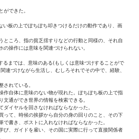
とができた。
もない板の上でぽちぽち叩きつけるだけの動作であり、画
うところ、指の貧乏揺すりなどの行動と同様の、それ自
ホの操作には意味を関連づけられない。
現するまでは、意味のある(もしくは意味づけすることがで
を関連づけながら生活し、むしろそれでその中で、経験、
整されている。
操作自体に意味のない物が現れた。ぽちぽち板の上で指
り文通ができ世界の情報を検索できる。
てダイヤルを回さなければならなかった。
買って、時候の挨拶から自分の身の回りのこと、その下
筆で書き、ポストに入れなければならなかった。
学び、ガイドを雇い、その国に実際に行って直接関係者
。