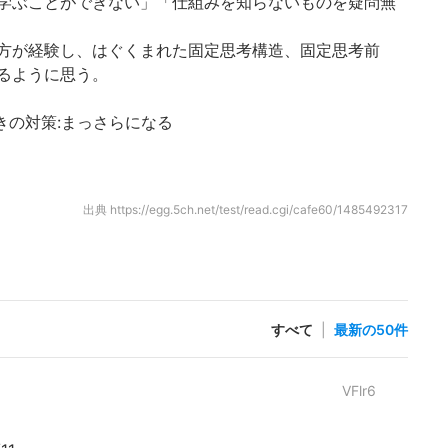
学ぶことができない」「仕組みを知らないものを疑問無
方が経験し、はぐくまれた固定思考構造、固定思考前
るように思う。
きの対策:まっさらになる
出典
https://egg.5ch.net/test/read.cgi/cafe60/1485492317
すべて
|
最新の50件
VFlr6