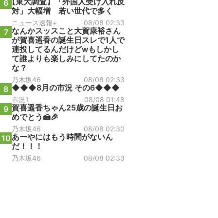
【東大調査】「外国人受け入れ反
6
対」大幅増 若い世代で多く
ニュース速報+
08/08 02:33
なんかスッスこと大賀康裕さん
7
が賀喜遥香の誕生日スレで1人で
連投してるんだけどwもしかし
て誰よりも楽しみにしてたのか
な？
乃木坂46
08/08 02:33
◆◆◆8月の市況 その6◆◆◆
8
市況1
08/08 01:48
賀喜遥香ちゃん25歳の誕生日お
9
めでとう🍰🎉
乃木坂46
08/08 02:30
あーやにはもう時間がないん
10
だ！！！
乃木坂46
08/08 02:33