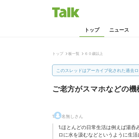
トップ
ニュース
トップ
板一覧
６０歳以上
このスレッドはアーカイブ化された過去ロ
ご老方がスマホなどの機
1
.
名無しさん
1.ほとんどの日常生活は例えば湯
ロに水を汲むなどというように生活