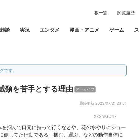
板一覧
閲覧履歴
雑談
実況
エンタメ
漫画・アニメ
ゲーム
ス
グです。
械類を苦手とする理由
アーカイブ
最終更新
2023/07/21 23:31
Xx2mGOn7
呑みを掴んで口元に持って行くなどや、花の水やりにジョー
に側してた行動である。掴む、運ぶ、などの動作自体に