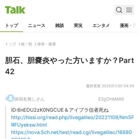
トップ
ニュース
雑談
実況
エンタメ
漫画・ア
トップ
板一覧
身体・健康
胆石、胆嚢炎やった方いますか？Part
42
最終更新
2025/01/30 04:36
1
.
病弱名無しさん
E2gOHsMA0
ID:6nEDU2zK0NGCUE＆アイプラ信者死ね
http://hissi.org/read.php/livegalileo/20221109/Nm5F
RFUyeksw.html
https://nova.5ch.net/test/read.cgi/livegalileo/16680