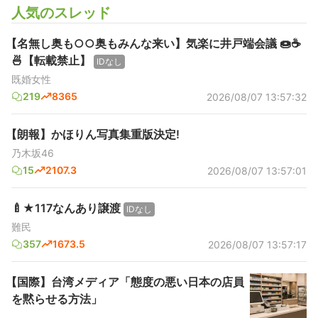
人気のスレッド
【名無し奥も○○奥もみんな来い】気楽に井戸端会議 🍩☕️
🍜【転載禁止】
IDなし
既婚女性
219
8365
2026/08/07 13:57:32
【朗報】かほりん写真集重版決定!
乃木坂46
15
2107.3
2026/08/07 13:57:01
🍼★117なんあり譲渡
IDなし
難民
357
1673.5
2026/08/07 13:57:17
【国際】台湾メディア「態度の悪い日本の店員
を黙らせる方法」