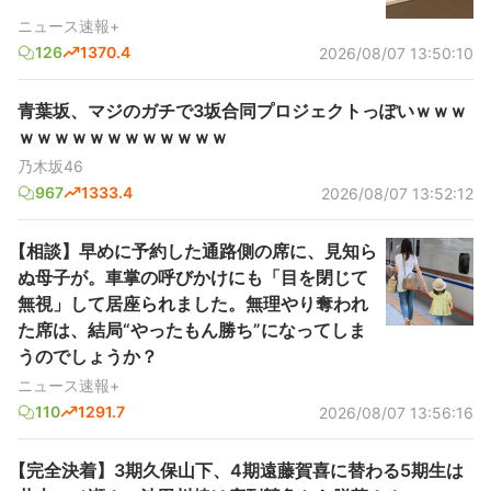
ニュース速報+
126
1370.4
2026/08/07 13:50:10
青葉坂、マジのガチで3坂合同プロジェクトっぽいｗｗｗ
ｗｗｗｗｗｗｗｗｗｗｗｗ
乃木坂46
967
1333.4
2026/08/07 13:52:12
【相談】早めに予約した通路側の席に、見知ら
ぬ母子が。車掌の呼びかけにも「目を閉じて
無視」して居座られました。無理やり奪われ
た席は、結局“やったもん勝ち”になってしま
うのでしょうか？
ニュース速報+
110
1291.7
2026/08/07 13:56:16
【完全決着】3期久保山下、4期遠藤賀喜に替わる5期生は