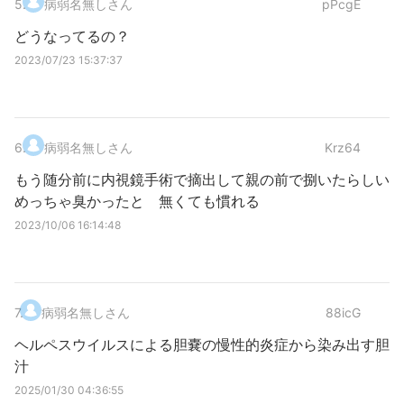
5
.
病弱名無しさん
pPcgE
どうなってるの？
2023/07/23 15:37:37
6
.
病弱名無しさん
Krz64
もう随分前に内視鏡手術で摘出して親の前で捌いたらしい
めっちゃ臭かったと 無くても慣れる
2023/10/06 16:14:48
7
.
病弱名無しさん
88icG
ヘルペスウイルスによる胆嚢の慢性的炎症から染み出す胆
汁
2025/01/30 04:36:55