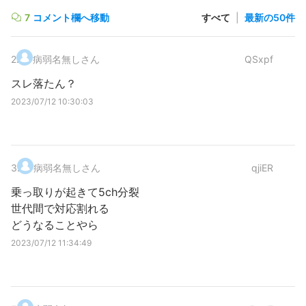
7
コメント欄へ移動
すべて
|
最新の50件
2
.
病弱名無しさん
QSxpf
スレ落たん？
2023/07/12 10:30:03
3
.
病弱名無しさん
qjiER
乗っ取りが起きて5ch分裂
世代間で対応割れる
どうなることやら
2023/07/12 11:34:49