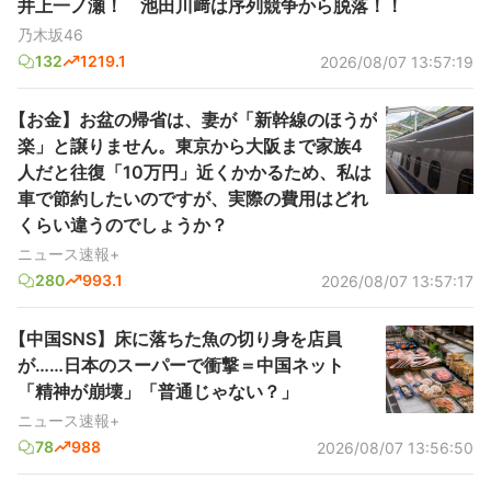
井上一ノ瀬！ 池田川﨑は序列競争から脱落！！
乃木坂46
132
1219.1
2026/08/07 13:57:19
【お金】お盆の帰省は、妻が「新幹線のほうが
楽」と譲りません。東京から大阪まで家族4
人だと往復「10万円」近くかかるため、私は
車で節約したいのですが、実際の費用はどれ
くらい違うのでしょうか？
ニュース速報+
280
993.1
2026/08/07 13:57:17
【中国SNS】床に落ちた魚の切り身を店員
が……日本のスーパーで衝撃＝中国ネット
「精神が崩壊」「普通じゃない？」
ニュース速報+
78
988
2026/08/07 13:56:50