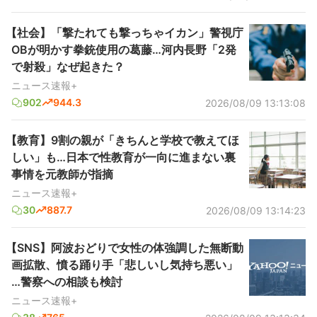
【社会】「撃たれても撃っちゃイカン」警視庁
OBが明かす拳銃使用の葛藤…河内長野「2発
で射殺」なぜ起きた？
ニュース速報+
902
944.3
2026/08/09 13:13:08
【教育】9割の親が「きちんと学校で教えてほ
しい」も…日本で性教育が一向に進まない裏
事情を元教師が指摘
ニュース速報+
30
887.7
2026/08/09 13:14:23
【SNS】阿波おどりで女性の体強調した無断動
画拡散、憤る踊り手「悲しいし気持ち悪い」
…警察への相談も検討
ニュース速報+