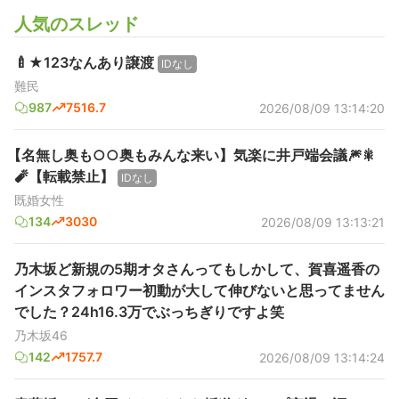
人気のスレッド
🍼★123なんあり譲渡
IDなし
難民
987
7516.7
2026/08/09 13:14:20
【名無し奥も○○奥もみんな来い】気楽に井戸端会議🎆🎇
🧨【転載禁止】
IDなし
既婚女性
134
3030
2026/08/09 13:13:21
乃木坂ど新規の5期オタさんってもしかして、賀喜遥香の
インスタフォロワー初動が大して伸びないと思ってません
でした？24h16.3万でぶっちぎりですよ笑
乃木坂46
142
1757.7
2026/08/09 13:14:24