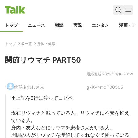
トップ
ニュース
雑談
実況
エンタメ
漫画・ア
トップ
板一覧
身体・健康
関節リウマチ PART50
最終更新
2023/10/16 20:59
1
.
病弱名無しさん
gkKV4mdT00505
↑上記を3行に渡ってコピペ
現在リウマチと戦っている人、リウマチに不安を抱え
ている人。
身内・友人などにリウマチ患者さんがいる人。
周囲の人がリウマチを理解してくれなくて困っている