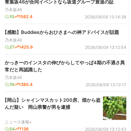
青葉坂46が合同イベントなら坂道グループ衰退の証
乃木坂46
10
1562.4
2026/08/09 13:14:38
【感動】Buddiesからおひさまへの神アドバイスが話題
乃木坂46
27
1425.9
2026/08/09 13:12:54
かっきーのインスタの伸びからしてやっぱ4期の不遇さ異
常だと再認識した
乃木坂46
74
1385.4
2026/08/09 13:13:17
【岡山】シャインマスカット200房、畑から盗
んだ疑い 岡山県警が男を逮捕
ニュース速報+
54
1136
2026/08/09 13:12:43