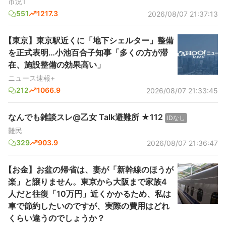
市況1
551
1217.3
2026/08/07 21:37:13
【東京】東京駅近くに「地下シェルター」整備
を正式表明…小池百合子知事「多くの方が滞
在、施設整備の効果高い」
ニュース速報+
212
1066.9
2026/08/07 21:33:45
なんでも雑談スレ@乙女 Talk避難所 ★112
IDなし
難民
329
903.9
2026/08/07 21:36:47
【お金】お盆の帰省は、妻が「新幹線のほうが
楽」と譲りません。東京から大阪まで家族4
人だと往復「10万円」近くかかるため、私は
車で節約したいのですが、実際の費用はどれ
くらい違うのでしょうか？