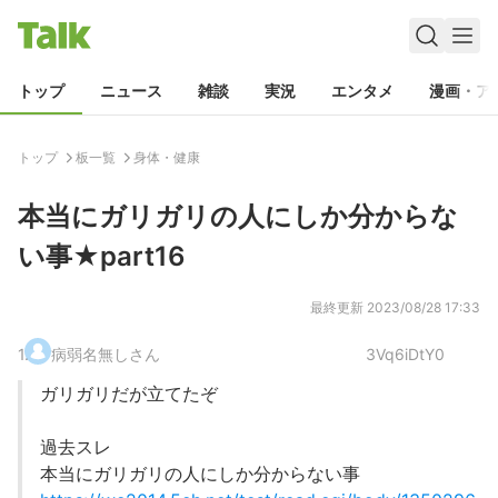
トップ
ニュース
雑談
実況
エンタメ
漫画・ア
トップ
板一覧
身体・健康
本当にガリガリの人にしか分からな
い事★part16
最終更新
2023/08/28 17:33
1
.
病弱名無しさん
3Vq6iDtY0
ガリガリだが立てたぞ
過去スレ
本当にガリガリの人にしか分からない事