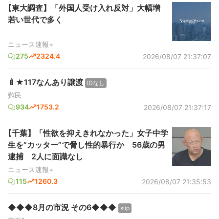
【東大調査】「外国人受け入れ反対」大幅増
若い世代で多く
ニュース速報+
275
2324.4
2026/08/07 21:37:07
🍼★117なんあり譲渡
IDなし
難民
934
1753.2
2026/08/07 21:37:17
【千葉】「性欲を抑えきれなかった」女子中学
生を“カッター”で脅し性的暴行か 56歳の男
逮捕 2人に面識なし
ニュース速報+
115
1260.3
2026/08/07 21:35:53
◆◆◆8月の市況 その6◆◆◆
slip