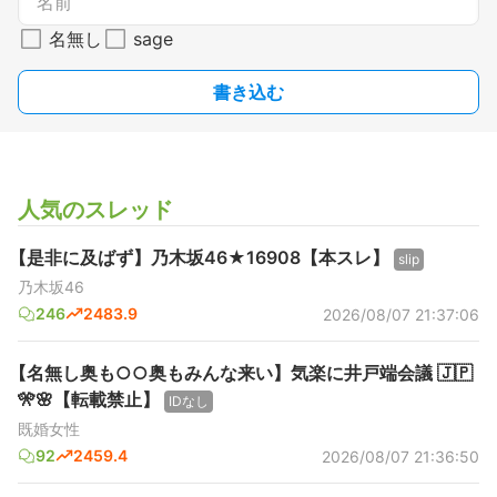
名無し
sage
書き込む
人気のスレッド
【是非に及ばず】乃木坂46★16908【本スレ】
slip
乃木坂46
246
2483.9
2026/08/07 21:37:06
【名無し奥も○○奥もみんな来い】気楽に井戸端会議 🇯🇵
🎌🌸【転載禁止】
IDなし
既婚女性
92
2459.4
2026/08/07 21:36:50