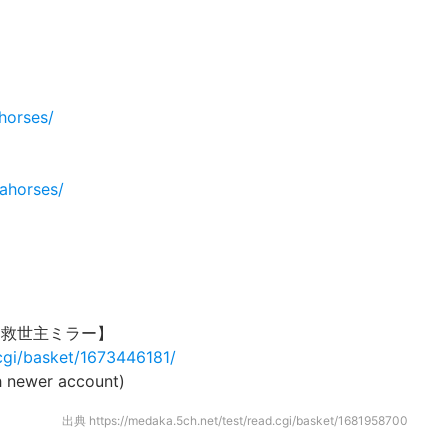
horses/
ahorses/
7【救世主ミラー】
.cgi/basket/1673446181/
 newer account)
出典
https://medaka.5ch.net/test/read.cgi/basket/1681958700