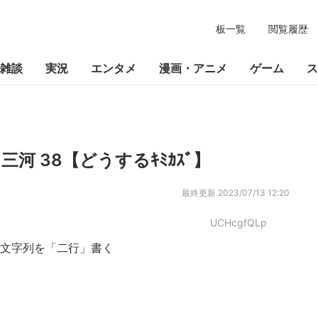
板一覧
閲覧履歴
雑談
実況
エンタメ
漫画・アニメ
ゲーム
ス
三河 38【どうするｷﾐｶｽﾞ】
最終更新
2023/07/13 12:20
UCHcgfQLp
の文字列を「二行」書く