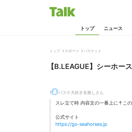
トップ
ニュース
トップ
スポーツ
バスケット
【B.LEAGUE】シーホース
1
.
バスケ大好き名無しさん
スレ立て時 内容文の一番上に↑こ
公式サイト
https://go-seahorses.jp