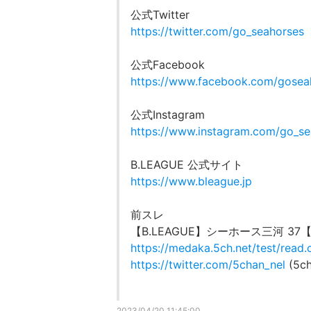
公式Twitter
https://twitter.com/go_seahorses
公式Facebook
https://www.facebook.com/gosea
公式Instagram
https://www.instagram.com/go_se
B.LEAGUE 公式サイト
https://www.bleague.jp
前スレ
【B.LEAGUE】シーホース三河 3
https://medaka.5ch.net/test/read
https://twitter.com/5chan_nel
(5ch
2023/04/20 11:45:00