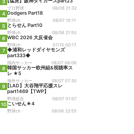
【猛虎】阪神タイガースpart23
3
プロ野球
08/06 21:32
Dodgers Part18
4
野球ch
08/07 10:11
とらせん Part10
5
野球ch
08/06 21:50
WBC 2026 大反省会
6
野球ch
07/15 00:17
◆浦和レッドダイヤモンズ
7
part333◆
国内サッカー
08/07 08:06
韓国サッカー欧州組&視聴率ス
8
レ ★5
海外サッカー
08/07 07:30
【LAD】大谷翔平応援スレ
9
part1469【TWP】
野球総合
08/07 01:07
こいせん★4
10
野球ch
08/06 22:55