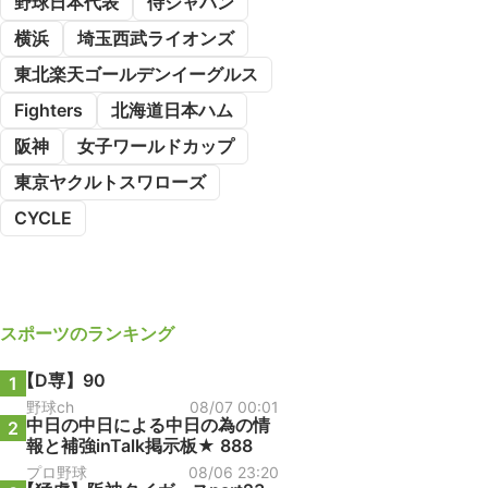
野球日本代表
侍ジャパン
横浜
埼玉西武ライオンズ
東北楽天ゴールデンイーグルス
Fighters
北海道日本ハム
阪神
女子ワールドカップ
東京ヤクルトスワローズ
CYCLE
スポーツ
のランキング
【D専】90
1
野球ch
08/07 00:01
中日の中日による中日の為の情
2
報と補強inTalk掲示板★ 888
プロ野球
08/06 23:20