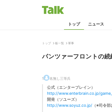
トップ
ニュース
トップ
板一覧
軍事
パンツァーフロントの続編
1
.
名無し三等兵
公式（エンターブレイン）
http://www.enterbrain.co.jp/game_
開発（ソユーズ）
http://www.soyuz.co.jp/
（※司令部