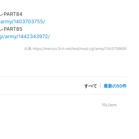
ART84
gi/army/1403703755/
ART85
.cgi/army/1442343972/
出典
https://mevius.5ch.net/test/read.cgi/army/1545759695
すべて
|
最新の50件
YbJwm