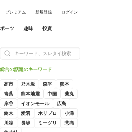
プレミアム
新規登録
ログイン
ポーツ
趣味
投資
総合の
話題のキーワード
高市
乃木坂
森平
熊本
青葉
熊本地震
中国
蘭丸
岸谷
イオンモール
広島
鈴木
愛宕
ホリプロ
小津
川端
長嶋
ミーグリ
悲痛