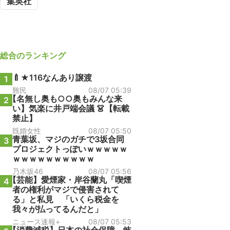
集英社
総合
のランキング
🍼★116なんあり譲渡
1
難民
08/07 05:39
【名無し奥も○○奥もみんな来
2
い】気楽に井戸端会議 👗【転載
禁止】
既婚女性
08/07 05:50
青葉坂、マジのガチで3坂合同
3
プロジェクトっぽいｗｗｗｗｗ
ｗｗｗｗｗｗｗｗｗｗ
乃木坂46
08/07 05:56
【芸能】愛煙家・岸谷蘭丸「喫煙
4
者の権利がマジで侵害されて
る」と私見 「いくら税金を
我々が払ってるんだと」
ニュース速報+
08/07 05:53