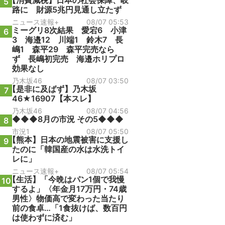
【消費減税】日本の社会保障、岐
5
路に 財源5兆円見通し立たず
ニュース速報+
08/07 05:53
ミーグリ8次結果 愛宕6 小津
6
3 海邉12 川端1 鈴木7 長
嶋1 森平29 森平完売なら
ず 長嶋初完売 海邉ホリプロ
効果なし
乃木坂46
08/07 03:50
【是非に及ばず】乃木坂
7
46★16907【本スレ】
乃木坂46
08/07 04:56
◆◆◆8月の市況 その5◆◆◆
8
市況1
08/07 05:50
【熊本】日本の地震被害に支援し
9
たのに「韓国産の水は水洗トイ
レに」
ニュース速報+
08/07 05:54
【生活】「今晩はパン1個で我慢
10
するよ」〈年金月17万円・74歳
男性〉物価高で変わった当たり
前の食卓…「1食抜けば、数百円
は使わずに済む」