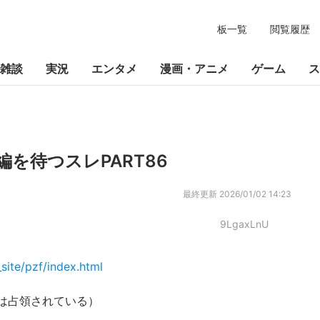
板一覧
閲覧履歴
雑談
実況
エンタメ
漫画・アニメ
ゲーム
ス
を待つスレPART86
最終更新
2026/01/02 14:23
9LgaxLnU
site/pzf/index.html
は占領されている）