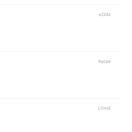
e224z
Kqcpe
LOnvE