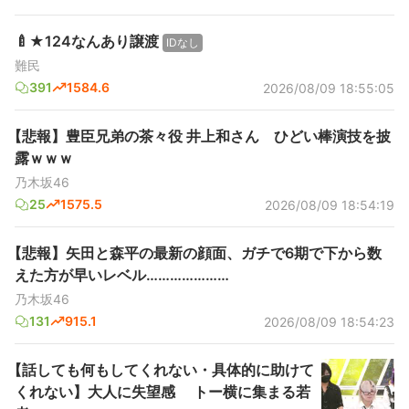
🍼★124なんあり譲渡
IDなし
難民
391
1584.6
2026/08/09 18:55:05
【悲報】豊臣兄弟の茶々役 井上和さん ひどい棒演技を披
露ｗｗｗ
乃木坂46
25
1575.5
2026/08/09 18:54:19
【悲報】矢田と森平の最新の顔面、ガチで6期で下から数
えた方が早いレベル…………………
乃木坂46
131
915.1
2026/08/09 18:54:23
【話しても何もしてくれない・具体的に助けて
くれない】大人に失望感 トー横に集まる若