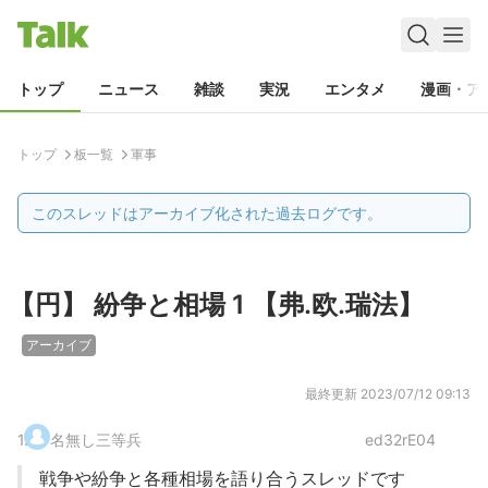
トップ
ニュース
雑談
実況
エンタメ
漫画・ア
トップ
板一覧
軍事
このスレッドはアーカイブ化された過去ログです。
【円】 紛争と相場 1 【弗.欧.瑞法】
アーカイブ
最終更新
2023/07/12 09:13
1
.
名無し三等兵
ed32rE04
戦争や紛争と各種相場を語り合うスレッドです