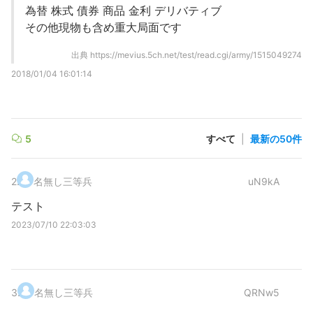
為替 株式 債券 商品 金利 デリバティブ
その他現物も含め重大局面です
出典
https://mevius.5ch.net/test/read.cgi/army/1515049274
2018/01/04 16:01:14
5
すべて
|
最新の50件
2
.
名無し三等兵
uN9kA
テスト
2023/07/10 22:03:03
3
.
名無し三等兵
QRNw5