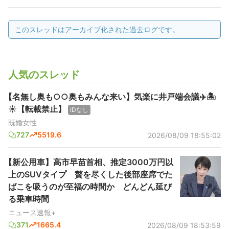
このスレッドはアーカイブ化された過去ログです。
人気のスレッド
【名無し奥も○○奥もみんな来い】気楽に井戸端会議✈️🏝️
☀【転載禁止】
IDなし
既婚女性
727
5519.6
2026/08/09 18:55:02
【新公用車】高市早苗首相、推定3000万円以
上のSUVタイプ 贅を尽くした後部座席でた
ばこを吸うのが至福の時間か どんどん延び
る乗車時間
ニュース速報+
371
1665.4
2026/08/09 18:53:59