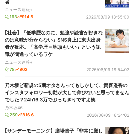
者
ニュース速報+
193
914.8
2026/08/09 18:55:00
【社会】「低学歴なのに、勉強や読書が好きな
のは意味が分からない」SNS炎上に東大出身
者が反応。「高学歴＝地頭もいい」という認
識が間違っているワケ
ニュース速報+
78
902
2026/08/09 18:54:02
乃木坂ど新規の5期オタさんってもしかして、賀喜遥香の
インスタフォロワー初動が大して伸びないと思ってません
でした？24h16.3万でぶっちぎりですよ笑
乃木坂46
259
816.6
2026/08/09 18:24:02
【サンデーモーニング】膳場貴子「非常に厳し