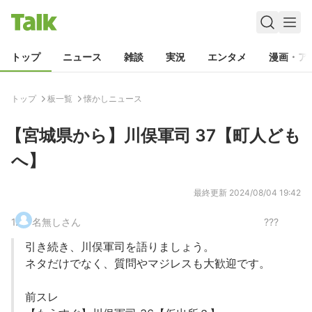
トップ
ニュース
雑談
実況
エンタメ
漫画・ア
トップ
板一覧
懐かしニュース
【宮城県から】川俣軍司 37【町人ども
へ】
最終更新
2024/08/04 19:42
1
.
名無しさん
???
引き続き、川俣軍司を語りましょう。
ネタだけでなく、質問やマジレスも大歓迎です。
前スレ