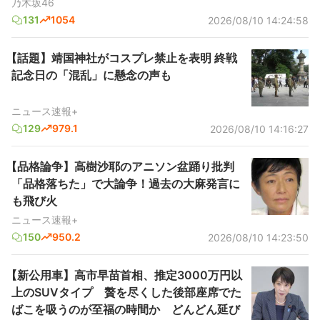
乃木坂46
131
1054
2026/08/10 14:24:58
【話題】靖国神社がコスプレ禁止を表明 終戦
記念日の「混乱」に懸念の声も
ニュース速報+
129
979.1
2026/08/10 14:16:27
【品格論争】高樹沙耶のアニソン盆踊り批判
「品格落ちた」で大論争！過去の大麻発言に
も飛び火
ニュース速報+
150
950.2
2026/08/10 14:23:50
【新公用車】高市早苗首相、推定3000万円以
上のSUVタイプ 贅を尽くした後部座席でた
ばこを吸うのが至福の時間か どんどん延び