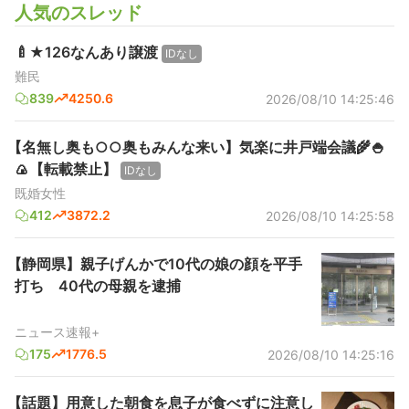
人気のスレッド
🍼★126なんあり譲渡
IDなし
難民
839
4250.6
2026/08/10 14:25:46
【名無し奥も○○奥もみんな来い】気楽に井戸端会議🌾🍚
🍙【転載禁止】
IDなし
既婚女性
412
3872.2
2026/08/10 14:25:58
【静岡県】親子げんかで10代の娘の顔を平手
打ち 40代の母親を逮捕
ニュース速報+
175
1776.5
2026/08/10 14:25:16
【話題】用意した朝食を息子が食べずに注意し