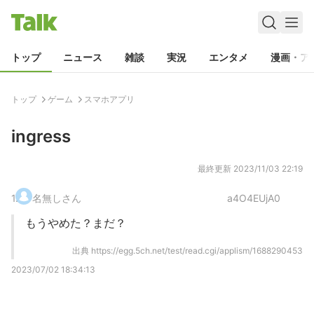
トップ
ニュース
雑談
実況
エンタメ
漫画・ア
トップ
ゲーム
スマホアプリ
ingress
最終更新
2023/11/03 22:19
1
.
名無しさん
a4O4EUjA0
もうやめた？まだ？
出典
https://egg.5ch.net/test/read.cgi/applism/1688290453
2023/07/02 18:34:13