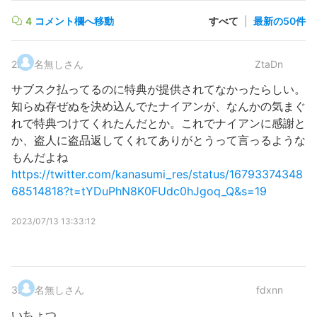
4
コメント欄へ移動
すべて
|
最新の50件
2
.
名無しさん
ZtaDn
サブスク払ってるのに特典が提供されてなかったらしい。
知らぬ存ぜぬを決め込んでたナイアンが、なんかの気まぐ
れで特典つけてくれたんだとか。これでナイアンに感謝と
か、盗人に盗品返してくれてありがとうって言っるような
もんだよね
https://twitter.com/kanasumi_res/status/16793374348
68514818?t=tYDuPhN8K0FUdc0hJgoq_Q&s=19
2023/07/13 13:33:12
3
.
名無しさん
fdxnn
いちょつ