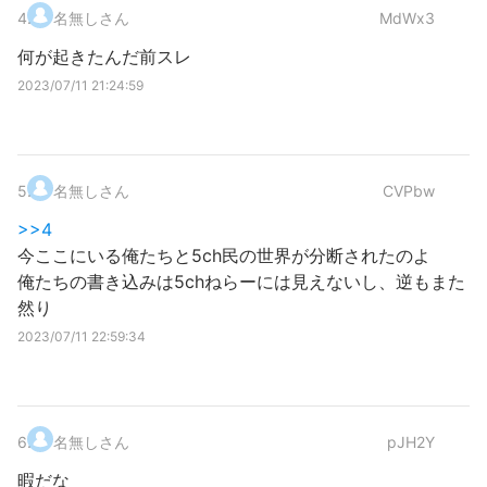
4
.
名無しさん
MdWx3
何が起きたんだ前スレ
2023/07/11 21:24:59
5
.
名無しさん
CVPbw
>>4
今ここにいる俺たちと5ch民の世界が分断されたのよ
俺たちの書き込みは5chねらーには見えないし、逆もまた
然り
2023/07/11 22:59:34
6
.
名無しさん
pJH2Y
暇だな