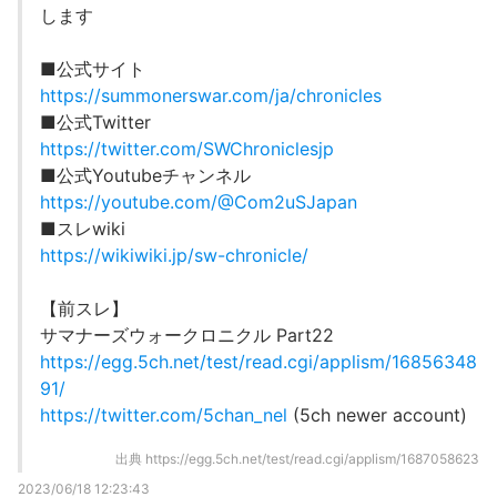
します
■公式サイト
https://summonerswar.com/ja/chronicles
■公式Twitter
https://twitter.com/SWChroniclesjp
■公式Youtubeチャンネル
https://youtube.com/@Com2uSJapan
■スレwiki
https://wikiwiki.jp/sw-chronicle/
【前スレ】
サマナーズウォークロニクル Part22
https://egg.5ch.net/test/read.cgi/applism/16856348
91/
https://twitter.com/5chan_nel
(5ch newer account)
出典
https://egg.5ch.net/test/read.cgi/applism/1687058623
2023/06/18 12:23:43