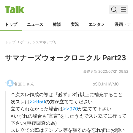
トップ
ニュース
雑談
実況
エンタメ
漫画・ア
トップ
ゲーム
スマホアプリ
サマナーズウォークロニクル Part23
最終更新
2023/07/21 09:52
1
.
名無しさん
oSOJnHWM0
↑次スレ作成の際は『必ず』3行以上に補充すること
次スレは
>>950
の方が立ててください
立てられなかった場合は
>>970
が立てて下さい
※いずれの場合も“宣言”をしたうえでスレ立てに行って
下さい(重複回避の為)
スレ立ての際はテンプレ等を張るのを忘れずにお願い