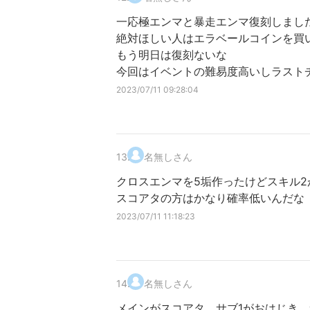
一応極エンマと暴走エンマ復刻しまし
絶対ほしい人はエラベールコインを買
もう明日は復刻ないな
今回はイベントの難易度高いしラスト
2023/07/11 09:28:04
13
.
名無しさん
クロスエンマを5垢作ったけどスキル
スコアタの方はかなり確率低いんだな
2023/07/11 11:18:23
14
.
名無しさん
メインがスコアタ、サブ1がおはじき、