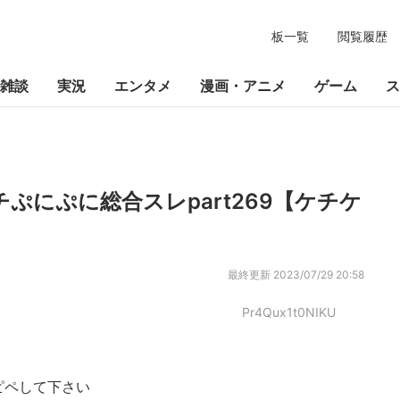
板一覧
閲覧履歴
雑談
実況
エンタメ
漫画・アニメ
ゲーム
ス
チぷにぷに総合スレpart269【ケチケ
最終更新
2023/07/29 20:58
Pr4Qux1t0NIKU
ピペして下さい