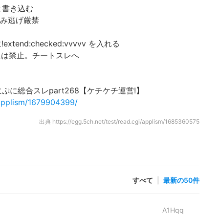
と書き込む
み逃げ厳禁
nd:checked:vvvvv を入れる
題は禁止。チートスレへ
ぷに総合スレpart268【ケチケチ運営!】
i/applism/1679904399/
出典
https://egg.5ch.net/test/read.cgi/applism/1685360575
すべて
|
最新の50件
A1Hqq