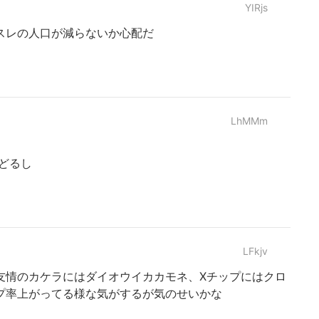
YIRjs
スレの人口が減らないか心配だ
LhMMm
んどるし
LFkjv
友情のカケラにはダイオウイカカモネ、Xチップにはクロ
プ率上がってる様な気がするが気のせいかな