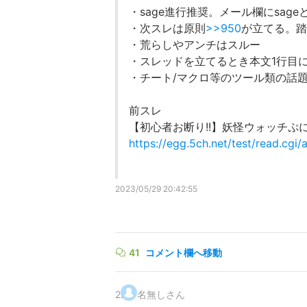
・sage進行推奨。メール欄にsage
・次スレは原則
>>950
が立てる。踏
・荒らしやアンチはスルー
・スレッドを立てるとき本文1行目に!exte
・チート/マクロ等のツール類の話
前スレ
【初心者お断り!!】妖怪ウォッチぷに
https://egg.5ch.net/test/read.cg
2023/05/29 20:42:55
41
コメント欄へ移動
2
.
名無しさん