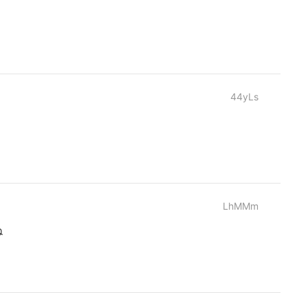
44yLs
LhMMm
ね