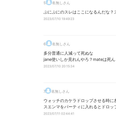
5
.
名無しさん
ぷにぷにのスレはここになるんだな？
2023/07/10 19:49:23
6
.
名無しさん
多分普通に人減って死ぬな
jane使いしか見れんやろ？mateは死
2023/07/10 20:15:34
7
.
名無しさん
ウォッチのカケラドロップさせる時に
スエンマをパーティに入れるとドロッ
2023/07/11 02:44:41