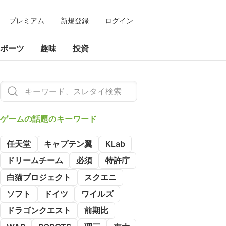
プレミアム
新規登録
ログイン
ポーツ
趣味
投資
ゲームの
話題のキーワード
任天堂
キャプテン翼
KLab
ドリームチーム
必須
特許庁
白猫プロジェクト
スクエニ
ソフト
ドイツ
ワイルズ
ドラゴンクエスト
前期比