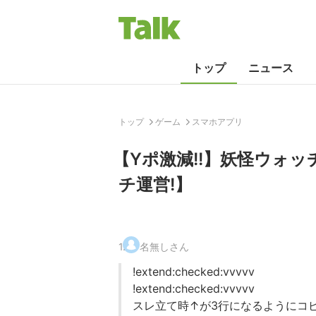
トップ
ニュース
トップ
ゲーム
スマホアプリ
【Yポ激減!!】妖怪ウォッ
チ運営!】
1
.
名無しさん
!extend:checked:vvvvv
!extend:checked:vvvvv
スレ立て時↑が3行になるようにコ