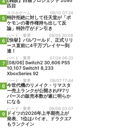
【雑談】白猫プロジェクト 2095
4
匹目
スマホゲーム
08/10 07:24
特許拒絶に対して任天堂が「ポ
5
ケモンの著作権持ち出して反
論」特許庁がドン引き
ハード・業界
08/05 20:08
【快挙】パルワールド、正式リリ
6
ース直前に4千万プレイヤー到
達！
ハード・業界
07/24 06:23
[08/06] Switch2 30,606 PS5
7
10,107 Switch1 8,233
XboxSeries 92
ハード・業界
08/07 17:44
今世代機のリメイク・リマスタ
8
ー売上ランクが公開されFF7リ
バースの販売本数が遂に明らか
になる
ハード・業界
08/08 03:07
ドイツの2026年上半期売上が
9
発表、1位はバイオ、ドラクエ7
もランクイン