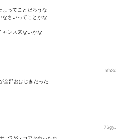
たよってことだろうな
いなさいってことかな
チャンス来ないかな
hfaSd
2が全部おはじきだった
7SgyJ
サブ2がスコアタやったわ