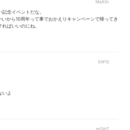
MqA3c
い記念イベントだな。
いいから10周年って事でおかえりキャンペーンで帰ってき
すればいいのにね。
SAFIS
ないよ
mOiHT