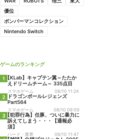
WAR
ROBOTS
理三
東大
優位
ボンバーマンコレクション
Nintendo Switch
ゲーム
のランキング
【KLab】キャプテン翼～たたか
1
えドリームチーム～ 335点目
スマホゲーム
08/10 11:24
ドラゴンボールレジェンズ
2
Part564
スマホゲーム
08/10 09:59
【犯罪行為】任豚、ついに暴力に
3
訴えてしまう・・・【通報必
須】
ハード・業界
08/10 11:47