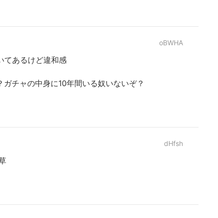
oBWHA
いてあるけど違和感
？ガチャの中身に10年間いる奴いないぞ？
dHfsh
は草