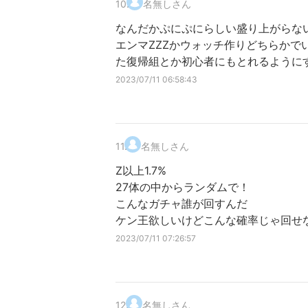
10
.
名無しさん
なんだかぷにぷにらしい盛り上がらな
エンマZZZかウォッチ作りどちらかで
た復帰組とか初心者にもとれるように
2023/07/11 06:58:43
11
.
名無しさん
Z以上1.7%
27体の中からランダムで！
こんなガチャ誰が回すんだ
ケン王欲しいけどこんな確率じゃ回せ
2023/07/11 07:26:57
12
.
名無しさん