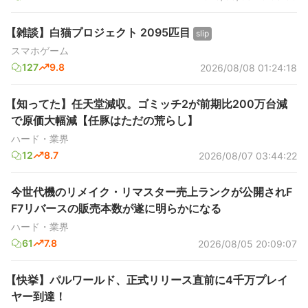
【雑談】白猫プロジェクト 2095匹目
slip
スマホゲーム
127
9.8
2026/08/08 01:24:18
【知ってた】任天堂減収。ゴミッチ2が前期比200万台減
で原価大幅減【任豚はただの荒らし】
ハード・業界
12
8.7
2026/08/07 03:44:22
今世代機のリメイク・リマスター売上ランクが公開されF
F7リバースの販売本数が遂に明らかになる
ハード・業界
61
7.8
2026/08/05 20:09:07
【快挙】パルワールド、正式リリース直前に4千万プレイ
ヤー到達！