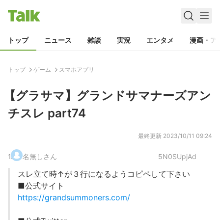
トップ
ニュース
雑談
実況
エンタメ
漫画・ア
トップ
ゲーム
スマホアプリ
【グラサマ】グランドサマナーズアン
チスレ part74
最終更新
2023/10/11 09:24
1
.
名無しさん
5N0SUpjAd
スレ立て時↑が３行になるようコピペして下さい
■公式サイト
https://grandsummoners.com/