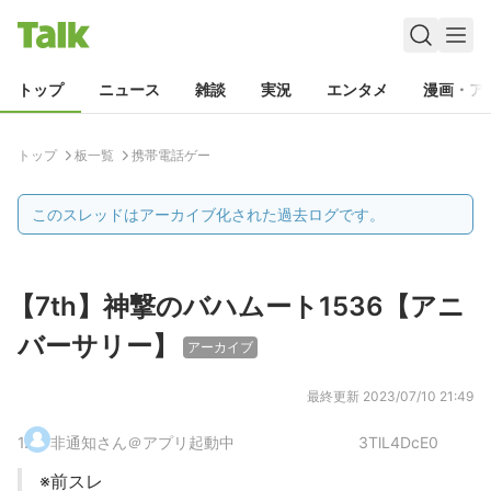
トップ
ニュース
雑談
実況
エンタメ
漫画・ア
トップ
板一覧
携帯電話ゲー
このスレッドはアーカイブ化された過去ログです。
【7th】神撃のバハムート1536【アニ
バーサリー】
アーカイブ
最終更新
2023/07/10 21:49
1
.
非通知さん＠アプリ起動中
3TlL4DcE0
※前スレ