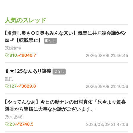
人気のスレッド
【名無し奥も○○奥もみんな来い】気楽に井戸端会議☕️👓️
📖🚬【転載禁止】
IDなし
既婚女性
810
9040.7
2026/08/09 21:46:45
🍼★125なんあり譲渡
IDなし
難民
127
3629.8
2026/08/09 21:46:56
【やってんなあ】今日の影ナレの田村真佑「只今より賀喜
遥香から皆様に大事なお話がございます。」
乃木坂46
23
2748.5
2026/08/09 21:47:06