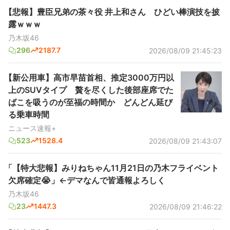
【悲報】豊臣兄弟の茶々役 井上和さん ひどい棒演技を披
露ｗｗｗ
乃木坂46
296
2187.7
2026/08/09 21:45:23
【新公用車】高市早苗首相、推定3000万円以
上のSUVタイプ 贅を尽くした後部座席でた
ばこを吸うのが至福の時間か どんどん延び
る乗車時間
ニュース速報+
523
1528.4
2026/08/09 21:43:07
「【特大悲報】みりねちゃん11月21日の乃木フライベント
欠席確定😭」←デマなんで皆通報よろしく
乃木坂46
23
1447.3
2026/08/09 21:46:22