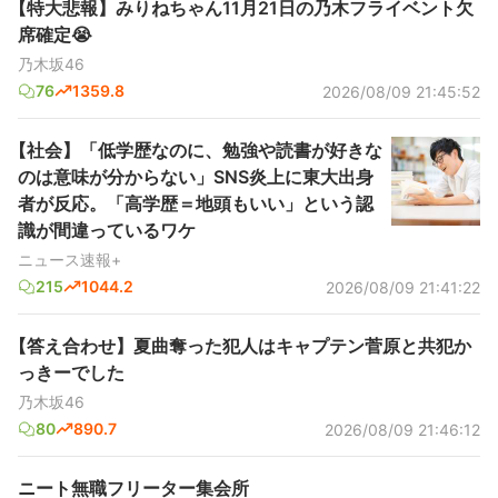
【特大悲報】みりねちゃん11月21日の乃木フライベント欠
席確定😭
乃木坂46
76
1359.8
2026/08/09 21:45:52
【社会】「低学歴なのに、勉強や読書が好きな
のは意味が分からない」SNS炎上に東大出身
者が反応。「高学歴＝地頭もいい」という認
識が間違っているワケ
ニュース速報+
215
1044.2
2026/08/09 21:41:22
【答え合わせ】夏曲奪った犯人はキャプテン菅原と共犯か
っきーでした
乃木坂46
80
890.7
2026/08/09 21:46:12
ニート無職フリーター集会所