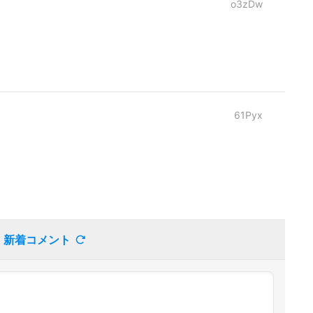
o3zDw
61Pyx
新着コメント