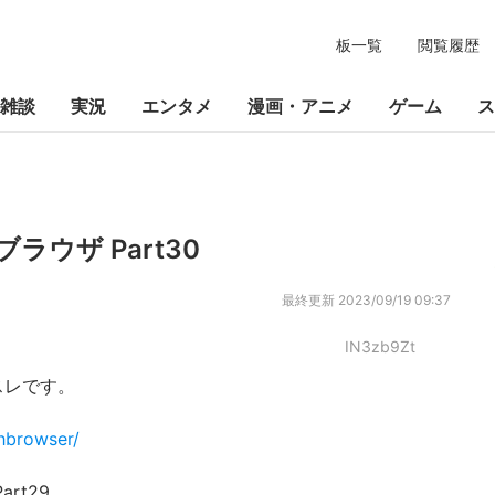
板一覧
閲覧履歴
雑談
実況
エンタメ
漫画・アニメ
ゲーム
ス
ブラウザ Part30
最終更新
2023/09/19 09:37
IN3zb9Zt
合スレです。
hbrowser/
rt29