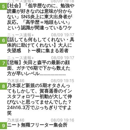
ニュース速報+
08/09 19:18
【社会】「低学歴なのに、勉強や
5
読書が好きなのは意味が分から
ない」SNS炎上に東大出身者が
反応。「高学歴＝地頭もいい」
という認識が間違っているワケ
ニュース速報+
08/09 19:17
【話しても何もしてくれない・具
6
体的に助けてくれない】大人に
失望感 トー横に集まる若者
ニュース速報+
08/09 19:17
【悲報】矢田と森平の最新の顔
7
面、ガチで6期で下から数えた
方が早いレベル…………………
乃木坂46
08/09 19:15
乃木坂ど新規の5期オタさんっ
8
てもしかして、賀喜遥香のイン
スタフォロワー初動が大して伸
びないと思ってませんでした？
24h16.3万でぶっちぎりですよ
笑
乃木坂46
08/09 19:16
ニート無職フリーター集会所
9