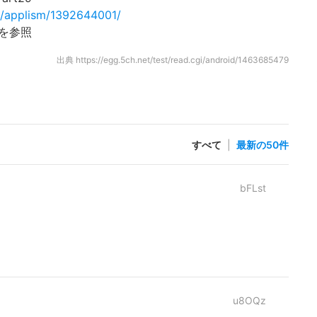
gi/applism/1392644001/
を参照
出典
https://egg.5ch.net/test/read.cgi/android/1463685479
すべて
|
最新の50件
bFLst
u8OQz