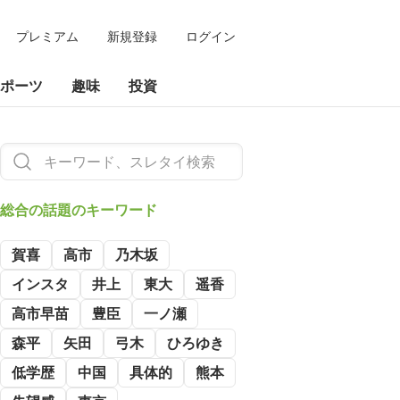
プレミアム
新規登録
ログイン
ポーツ
趣味
投資
総合の
話題のキーワード
賀喜
高市
乃木坂
インスタ
井上
東大
遥香
高市早苗
豊臣
一ノ瀬
森平
矢田
弓木
ひろゆき
低学歴
中国
具体的
熊本