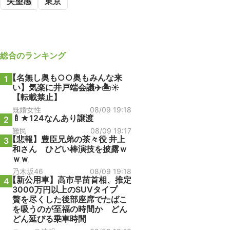
失望感
東京
総合
のランキング
【名無し奥も○○奥もみんな来
1
い】気楽に井戸端会議✈️🏝️☀
【転載禁止】
既婚女性
08/09 19:18
🍼★124なんあり譲渡
2
難民
08/09 19:17
【悲報】豊臣兄弟の茶々役 井上
3
和さん ひどい棒演技を披露ｗ
ｗｗ
乃木坂46
08/09 19:18
【新公用車】高市早苗首相、推定
4
3000万円以上のSUVタイプ
贅を尽くした後部座席でたばこ
を吸うのが至福の時間か どん
どん延びる乗車時間