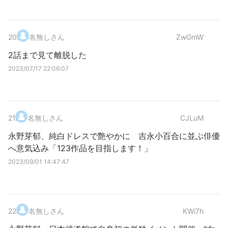
20
.
名無しさん
ZwGmW
2話まで見て離脱した
2023/07/17 22:06:07
21
.
名無しさん
CJLuM
永野芽郁、純白ドレスで艶やかに 吉永小百合に並ぶ俳優
へ意気込み「123作品を目指します！」
2023/09/01 14:47:47
22
.
名無しさん
KWi7h