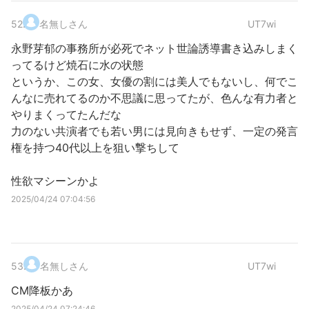
52
.
名無しさん
UT7wi
永野芽郁の事務所が必死でネット世論誘導書き込みしまく
ってるけど焼石に水の状態
というか、この女、女優の割には美人でもないし、何でこ
んなに売れてるのか不思議に思ってたが、色んな有力者と
やりまくってたんだな
力のない共演者でも若い男には見向きもせず、一定の発言
権を持つ40代以上を狙い撃ちして
性欲マシーンかよ
2025/04/24 07:04:56
53
.
名無しさん
UT7wi
CM降板かあ
2025/04/24 07:24:46