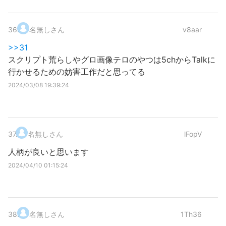
36
.
名無しさん
v8aar
>>31
スクリプト荒らしやグロ画像テロのやつは5chからTalkに
行かせるための妨害工作だと思ってる
2024/03/08 19:39:24
37
.
名無しさん
lFopV
人柄が良いと思います
2024/04/10 01:15:24
38
.
名無しさん
1Th36