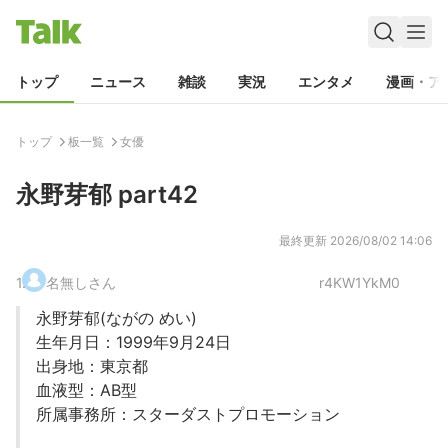
トップ
ニュース
雑談
実況
エンタメ
漫画・ア
トップ
板一覧
女優
永野芽郁 part42
最終更新
2026/08/02 14:06
1
.
名無しさん
r4KW1YkM0
永野芽郁(ながの めい)
生年月日：1999年9月24日
出身地：東京都
血液型：AB型
所属事務所：スターダストプロモーション