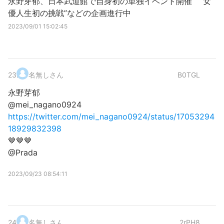
永野芽郁、日本武道館で自身初の単独イベント開催 “女
優人生初の挑戦”などの企画進行中
2023/09/01 15:02:45
23
.
名無しさん
B0TGL
永野芽郁
@mei_nagano0924
https://twitter.com/mei_nagano0924/status/17053294
18929832398
🤎🤎🤎
@Prada
2023/09/23 08:54:11
24
.
名無しさん
2rPH8