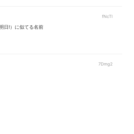
fNcTl
明日!）に似てる名前
7Dmg2