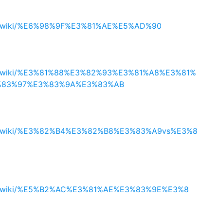
.org/wiki/%E6%98%9F%E3%81%AE%E5%AD%90
a.org/wiki/%E3%81%88%E3%82%93%E3%81%A8%E3%81%
%83%97%E3%83%9A%E3%83%AB
a.org/wiki/%E3%82%B4%E3%82%B8%E3%83%A9vs%E3%8
a.org/wiki/%E5%B2%AC%E3%81%AE%E3%83%9E%E3%8