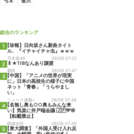
弓木
金川
総合
のランキング
【珍報】日向坂さん新曲タイト
1
ル、『イチャイチャ虫』ｗｗｗ
乃木坂46
08/08 07:32
🍼★118なんあり譲渡
2
難民
08/08 07:47
【中国】「アニメの世界が現実
3
に」日本の高校生の様子に中国
ネット「青春」「うらやまし
い」
ニュース速報+
08/08 07:48
【名無し奥も○○奥もみんな来
4
い】気楽に井戸端会議 🇯🇵🎌🌸
【転載禁止】
既婚女性
08/08 07:49
【東大調査】「外国人受け入れ反
5