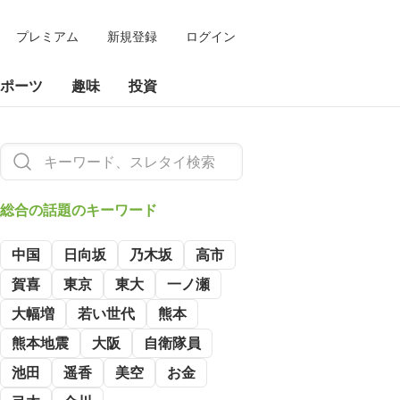
プレミアム
新規登録
ログイン
ポーツ
趣味
投資
総合の
話題のキーワード
中国
日向坂
乃木坂
高市
賀喜
東京
東大
一ノ瀬
大幅増
若い世代
熊本
熊本地震
大阪
自衛隊員
池田
遥香
美空
お金