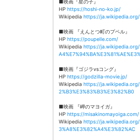
■映画『星の子』
HP
https://hoshi-no-ko.jp/
Wikipedia
https://ja.wikipedia
■映画 『えんとつ町のプペル』
HP
https://poupelle.com/
Wikipedia
https://ja.wikipedi
A4%E7%94%BA%E3%81%AE%E3
■映画『ゴジラvsコング』
HP
https://godzilla-movie.jp/
Wikipedia
https://ja.wikipedi
2%B3%E3%83%B3%E3%82%B0
■映画 『岬のマヨイガ』
HP
https://misakinomayoiga.com/
Wikipedia
https://ja.wikipedi
3%A8%E3%82%A4%E3%82%AC