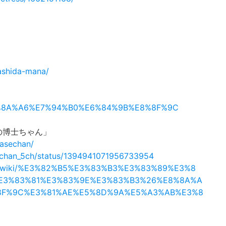
/ashida-mana/
ki/%E8%8A%A6%E7%94%B0%E6%84%9B%E8%8F%9C
の博士ちゃん」
kasechan/
sechan_5ch/status/1394941071956733954
a.org/wiki/%E3%82%B5%E3%83%B3%E3%83%89%E3%8
E3%83%81%E3%83%9E%E3%83%B3%26%E8%8A%A
8F%9C%E3%81%AE%E5%8D%9A%E5%A3%AB%E3%8