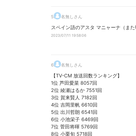
5
.
名無しさん
スペイン語のアスタ マニャーナ（また
2023/07/11 19:58:06
6
.
名無しさん
【TV-CM 放送回数ランキング】
1位 芦田愛菜 8057回
2位 綾瀬はるか 7551回
3位 賀来賢人 7182回
4位 吉岡里帆 6610回
5位 出川哲朗 6541回
6位 小池栄子 6469回
7位 菅田将暉 5769回
8位 小栗旬 5718回