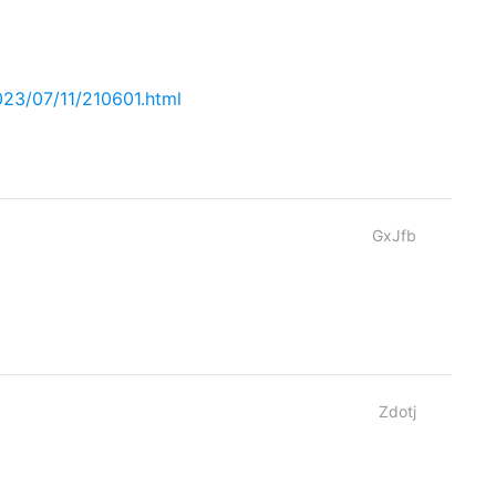
023/07/11/210601.html
GxJfb
Zdotj