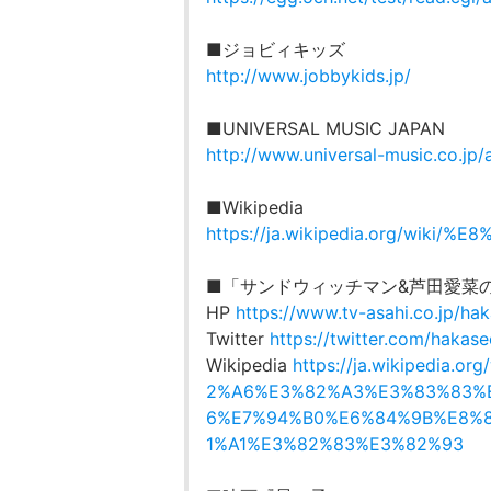
■ジョビィキッズ
http://www.jobbykids.jp/
■UNIVERSAL MUSIC JAPAN
http://www.universal-music.co.jp
■Wikipedia
https://ja.wikipedia.org/wi
■「サンドウィッチマン&芦田愛菜
HP
https://www.tv-asahi.co.jp/ha
Twitter
https://twitter.com/haka
Wikipedia
https://ja.wikipedi
2%A6%E3%82%A3%E3%83%83%
6%E7%94%B0%E6%84%9B%E8%
1%A1%E3%82%83%E3%82%93