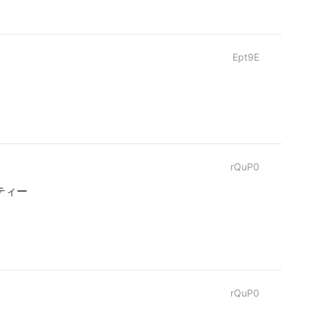
Ept9E
rQuP0
ティー
rQuP0