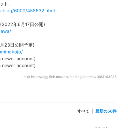
ット」
cs-blog/6000/458532.html
022年6月17日公開)
gawa/
2月23日公開予定)
gaminokojo/
 newer account)
 newer account)
出典
https://egg.5ch.net/test/read.cgi/actress/1683193946
すべて
|
最新の50件