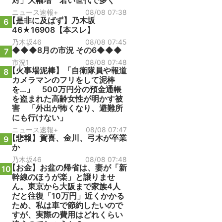
対」大幅増 若い世代で多く
ニュース速報+
08/08 07:38
【是非に及ばず】乃木坂
6
46★16908【本スレ】
乃木坂46
08/08 07:45
◆◆◆8月の市況 その6◆◆◆
7
市況1
08/08 07:48
【火事場泥棒】「自衛隊員や報道
8
カメラマンのフリをして泥棒
を…」 500万円分の預金通帳
を盗まれた高齢女性が明かす被
害 「外出が怖くなり、避難所
にも行けない」
ニュース速報+
08/08 07:47
【悲報】賀喜、金川、弓木が卒業
9
か
乃木坂46
08/08 07:48
【お金】お盆の帰省は、妻が「新
10
幹線のほうが楽」と譲りませ
ん。東京から大阪まで家族4人
だと往復「10万円」近くかかる
ため、私は車で節約したいので
すが、実際の費用はどれくらい