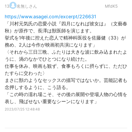
13
.
名無しさん
MfdK5
https://www.asagei.com/excerpt/226631
「川村元気氏の恋愛小説『四月になれば彼女は』（文藝春
秋）が原作で、長澤は獣医師を演じます。
挙式を1年後に控えた恋人で精神科医役を佐藤健（33）が
務め、2人は今作が映画初共演になります」
〈それから三日三晩、ふたりは大きな波に飲み込まれたよ
うに、渦のなかでひとつになり続けた。
仕事を休み、映画も観ず、食事もろくに摂らずに、ただひ
たすらに交わった〉
まさに獣のようなセックスの描写ではないか。芸能記者も
念押しするように、こう語る。
「この時の濡れ場こそ、その後の展開や登場人物の心情を
表し、飛ばせない重要なシーンになります」
2023/07/25 12:48:48