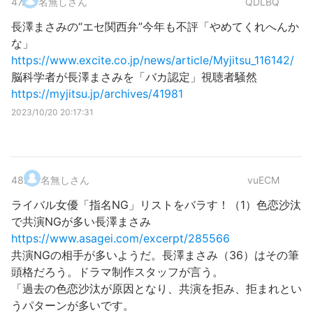
47
.
名無しさん
QDLBQ
長澤まさみの“エセ関西弁”今年も不評「やめてくれへんか
な」
https://www.excite.co.jp/news/article/Myjitsu_116142/
脳科学者が長澤まさみを「バカ認定」視聴者騒然
https://myjitsu.jp/archives/41981
2023/10/20 20:17:31
48
.
名無しさん
vuECM
ライバル女優「指名NG」リストをバラす！（1）色恋沙汰
で共演NGが多い長澤まさみ
https://www.asagei.com/excerpt/285566
共演NGの相手が多いようだ。長澤まさみ（36）はその筆
頭格だろう。ドラマ制作スタッフが言う。
「過去の色恋沙汰が原因となり、共演を拒み、拒まれとい
うパターンが多いです。