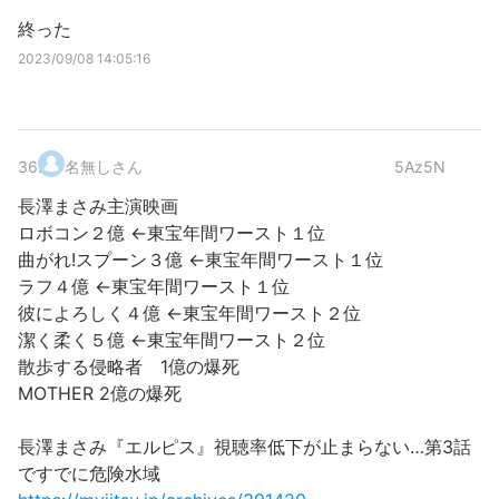
終った
2023/09/08 14:05:16
36
.
名無しさん
5Az5N
長澤まさみ主演映画
ロボコン２億 ←東宝年間ワースト１位
曲がれ!スプーン３億 ←東宝年間ワースト１位
ラフ４億 ←東宝年間ワースト１位
彼によろしく４億 ←東宝年間ワースト２位
潔く柔く５億 ←東宝年間ワースト２位
散歩する侵略者 1億の爆死
MOTHER 2億の爆死
長澤まさみ『エルピス』視聴率低下が止まらない…第3話
ですでに危険水域