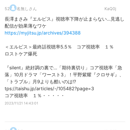
52
.
名無しさん
KaQ0j
長澤まさみ『エルピス』視聴率下降が止まらない…見逃し
配信が効果薄なワケ
https://myjitsu.jp/archives/394388
＜エルピス＞最終話視聴率5.5％ コア視聴率 １％
ロストケア爆死
『silent』絶好調の裏で…「期待裏切り」コア視聴率「急
落」10月ドラマ「ワースト3」！平野紫耀『クロサギ』、
「トラブル」月9よりも酷いのは!?
tps://taishu.jp/articles/-/105482?page=3
コア視聴率 １％・・・・・
2023/11/21 14:43:01