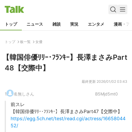
トップ
ニュース
雑談
実況
エンタメ
漫画・ア
トップ
板一覧
女優
【韓国俳優ﾘﾘｰ･ﾌﾗﾝｷｰ】長澤まさみPart
48【交際中】
最終更新
2026/01/02 03:43
1
.
名無しさん
B5Mjd5mt0
前スレ
【韓国俳優ﾘﾘｰ･ﾌﾗﾝｷｰ】長澤まさみPart47【交際中】
https://egg.5ch.net/test/read.cgi/actress/16658044
52/