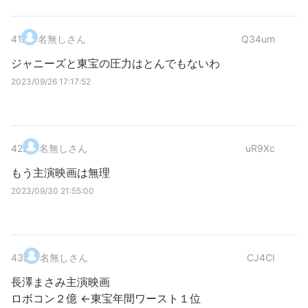
41
.
名無しさん
Q34um
ジャニーズと東宝の圧力はとんでもないわ
2023/09/26 17:17:52
42
.
名無しさん
uR9Xc
もう主演映画は無理
2023/09/30 21:55:00
43
.
名無しさん
CJ4CI
長澤まさみ主演映画
ロボコン２億 ←東宝年間ワースト１位