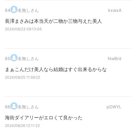
64
.
名無しさん
kxwxA
長澤まさみは本当天が二物か三物与えた美人
2024/08/23 09:13:06
65
.
名無しさん
NwBrd
まぁこんだけ美人なら結婚はすぐ出来るからな
2024/08/25 11:59:22
66
.
名無しさん
pDWYL
海街ダイアリーがエロくて良かった
2024/08/26 12:11:22