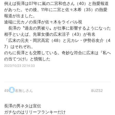
例えば長澤は07年に嵐の二宮和也さん（40）と熱愛報道
があった。その後、11年に二宮と佐々木希（35）の熱愛
報道が出ました。
途端に元カノの長澤が佐々木をライバル視
長澤の〝過去の男被り〟が仕事に影響するようになった
相手といえば、先輩女優の広末涼子（43）が有名
「広末の元夫・岡沢高宏（48）と元カレ・伊勢谷友介（4
7）はそれぞれ、
のちに長澤とも交際している。奇妙な符合に広末は『私へ
の当てつけ!』と憤慨した
2023/10/23 22:14:33
49
.
名無しさん
8UZS2
長澤の男ネタは宣伝
ガチなのはリリーフランキーだけ