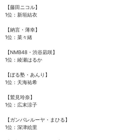
【藤田ニコル】
1位：新垣結衣
【納言・薄幸】
1位：菜々緒
【NMB48・渋谷凪咲】
1位：綾瀬はるか
【ぼる塾・あんり】
1位：天海祐希
【鷲見玲奈】
1位：広末涼子
【ガンバレルーヤ・まひる】
1位：深津絵里