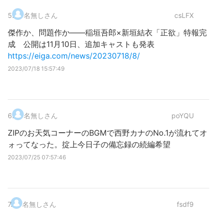
5
.
名無しさん
csLFX
傑作か、問題作か――稲垣吾郎×新垣結衣「正欲」特報完
成 公開は11月10日、追加キャストも発表
https://eiga.com/news/20230718/8/
2023/07/18 15:57:49
6
.
名無しさん
poYQU
ZIPのお天気コーナーのBGMで西野カナのNo.1が流れてオ
ォってなった。掟上今日子の備忘録の続編希望
2023/07/25 07:57:46
7
.
名無しさん
fsdf9