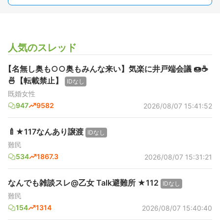
人気のスレッド
【名無し奥も○○奥もみんな来い】気楽に井戸端会議 🍩☕️
🍜【転載禁止】
IDなし
既婚女性
947
9582
2026/08/07 15:41:52
🍼★117なんあり譲渡
IDなし
難民
534
1867.3
2026/08/07 15:31:21
なんでも雑談スレ@乙女 Talk避難所 ★112
IDなし
難民
154
1314
2026/08/07 15:40:40