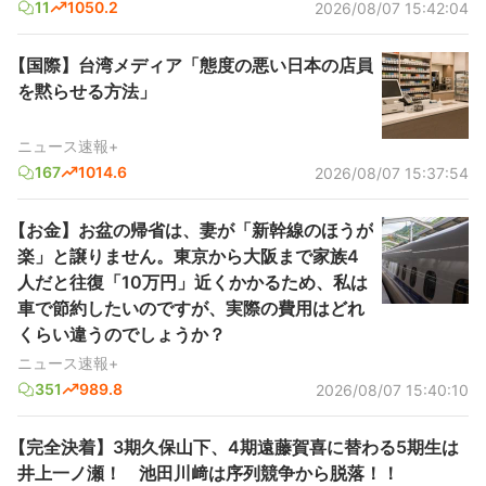
11
1050.2
2026/08/07 15:42:04
【国際】台湾メディア「態度の悪い日本の店員
を黙らせる方法」
ニュース速報+
167
1014.6
2026/08/07 15:37:54
【お金】お盆の帰省は、妻が「新幹線のほうが
楽」と譲りません。東京から大阪まで家族4
人だと往復「10万円」近くかかるため、私は
車で節約したいのですが、実際の費用はどれ
くらい違うのでしょうか？
ニュース速報+
351
989.8
2026/08/07 15:40:10
【完全決着】3期久保山下、4期遠藤賀喜に替わる5期生は
井上一ノ瀬！ 池田川﨑は序列競争から脱落！！