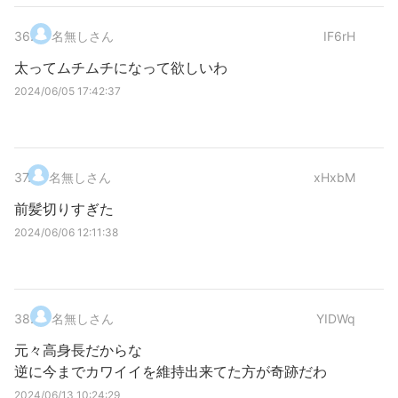
36
.
名無しさん
IF6rH
太ってムチムチになって欲しいわ
2024/06/05 17:42:37
37
.
名無しさん
xHxbM
前髪切りすぎた
2024/06/06 12:11:38
38
.
名無しさん
YIDWq
元々高身長だからな
逆に今までカワイイを維持出来てた方が奇跡だわ
2024/06/13 10:24:29