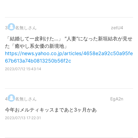
3
.
名無しさん
zetU4
「結婚して一皮剥けた…」 ″人妻″になった新垣結衣が見せ
た「癒やし系女優の新境地」
https://news.yahoo.co.jp/articles/4658e2a92c50a95fe
67b613a74b0813250b56f2c
2023/07/12 15:43:14
4
.
名無しさん
EgA2n
今年おメルティキッスまであと3ヶ月かあ
2023/07/13 17:22:31