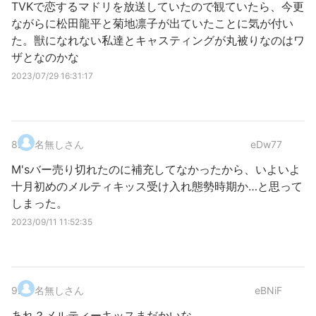
TVKで恋するマドリを放送していたので観ていたら、今更
ながらに松田龍平と菊地凛子が出ていたことに気が付い
た。獣になれない私達とキャスティングが丸被りなのはワ
ザとなのかな
2023/07/29 16:31:17
8
.
名無しさん
eDw77
M'sバー売り切れたのに補充してなかったから、いよいよ
十月初めのメルティキッス受け入れ態勢時期か…と思って
しまった。
2023/09/11 11:52:35
9
.
名無しさん
eBNiF
あれ？メルティーキッスまだかいな