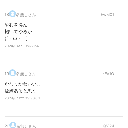
18
.
名無しさん
EwMX1
やむを得ん
抱いてやるか
(´・ω・｀)
2024/04/21 05:22:54
19
.
名無しさん
zFv1Q
かなりかわいいよ
愛嬌あると思う
2024/04/22 03:36:03
20
.
名無しさん
QVi24