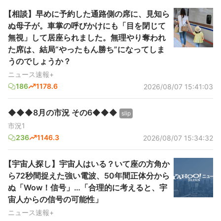
【相談】早めに予約した通路側の席に、見知ら
ぬ母子が。車掌の呼びかけにも「目を閉じて
無視」して居座られました。無理やり奪われ
た席は、結局“やったもん勝ち”になってしま
うのでしょうか？
ニュース速報+
186
1178.6
2026/08/07 15:41:03
◆◆◆8月の市況 その6◆◆◆
slip
市況1
236
1146.3
2026/08/07 15:34:32
【宇宙人探し】宇宙人はいる？いて座の方角か
ら72秒間捉えた強い電波、50年間正体分から
ぬ「Wow！信号」…「合理的に考えると、宇
宙人からの信号の可能性」
ニュース速報+