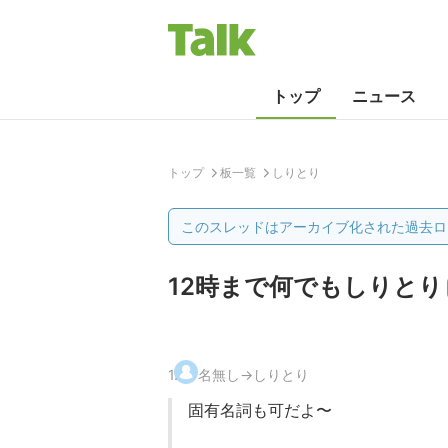
トップ
ニュース
トップ
板一覧
しりとり
このスレッドはアーカイブ化された過去ロ
12時まで何でもしりとり
1
.
名無し→しりとり
固有名詞も可だよ〜