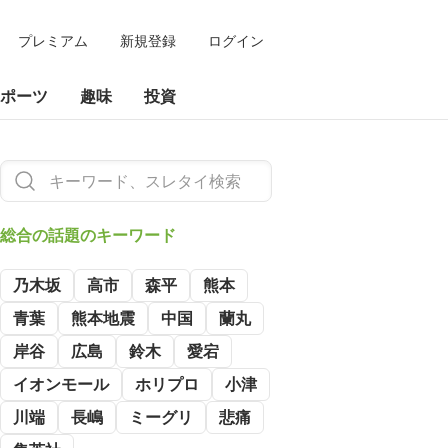
プレミアム
新規登録
ログイン
ポーツ
趣味
投資
総合の
話題のキーワード
乃木坂
高市
森平
熊本
青葉
熊本地震
中国
蘭丸
岸谷
広島
鈴木
愛宕
イオンモール
ホリプロ
小津
川端
長嶋
ミーグリ
悲痛