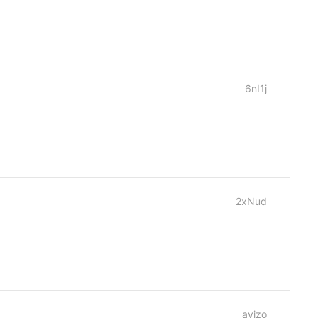
6nI1j
2xNud
ayjzo