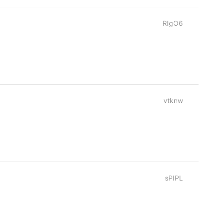
RIgO6
vtknw
sPIPL