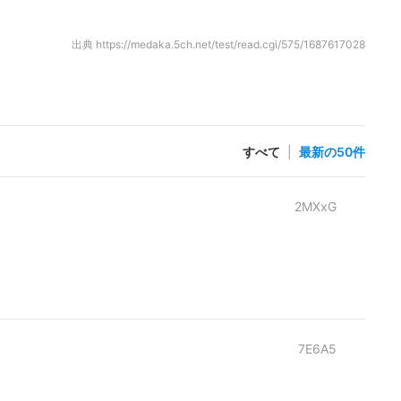
出典
https://medaka.5ch.net/test/read.cgi/575/1687617028
すべて
|
最新の50件
2MXxG
7E6A5