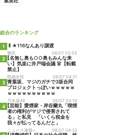
集英社
総合
のランキング
🍼★116なんあり譲渡
1
難民
08/07 03:55
【名無し奥も○○奥もみんな来
2
い】気楽に井戸端会議 👗【転載
禁止】
既婚女性
08/07 04:21
青葉坂、マジのガチで3坂合同
3
プロジェクトっぽいｗｗｗｗｗ
ｗｗｗｗｗｗｗｗｗｗ
乃木坂46
08/07 04:18
【芸能】愛煙家・岸谷蘭丸「喫煙
4
者の権利がマジで侵害されて
る」と私見 「いくら税金を
我々が払ってるんだと」
ニュース速報+
08/07 04:32