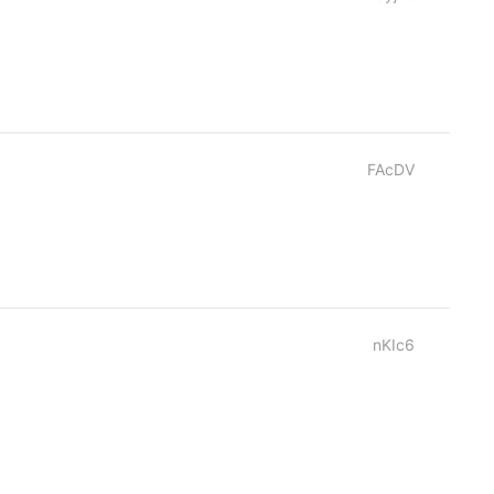
FAcDV
nKIc6