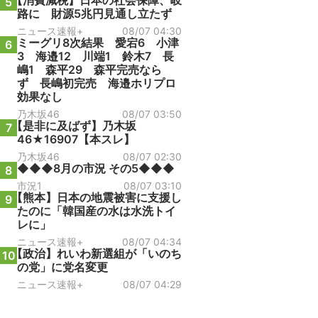
【消費減税】日本の社会保障、岐
5
路に 財源5兆円見通し立たず
ニュース速報+
08/07 04:30
ミーグリ8次結果 愛宕6 小津
6
3 海邉12 川端1 鈴木7 長
嶋1 森平29 森平完売なら
ず 長嶋初完売 海邉ホリプロ
効果なし
乃木坂46
08/07 03:50
【是非に及ばず】乃木坂
7
46★16907【本スレ】
乃木坂46
08/07 02:30
◆◆◆8月の市況 その5◆◆◆
8
市況1
08/07 03:10
【熊本】日本の地震被害に支援し
9
たのに「韓国産の水は水洗トイ
レに」
ニュース速報+
08/07 04:34
【政治】れいわ新選組が「いのち
10
の党」に党名変更
ニュース速報+
08/07 04:29