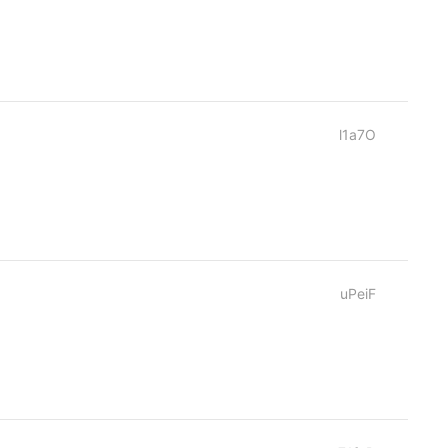
l1a7O
uPeiF